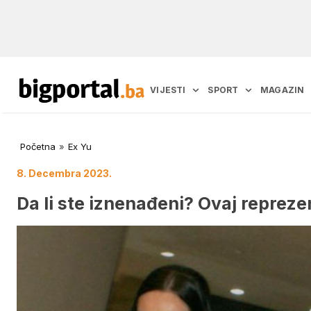
VIJESTI
SPORT
MAGAZIN
Početna
»
Ex Yu
8. Decembra 2023.
Da li ste iznenađeni? Ovaj reprez