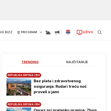
BIG BIZZ
PROGRAM
UŽIVO
TRENDING
NAJČITANIJE
REPUBLIKA SRPSKA / BIH
Bez plata i zdravstvenog
osiguranja: Rudari treću noć
proveli u jami
REPUBLIKA SRPSKA / BIH
Oprez pri prelasku granice: Zbog