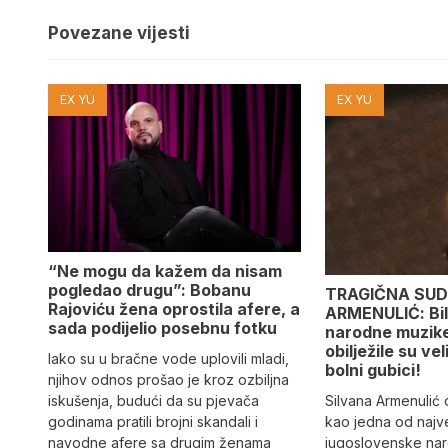
Povezane vijesti
EX YU
EX YU
“Ne mogu da kažem da nisam
pogledao drugu”: Bobanu
TRAGIČNA SUD
Rajoviću žena oprostila afere, a
ARMENULIĆ: Bila
sada podijelio posebnu fotku
narodne muzike,
obilježile su vel
Iako su u bračne vode uplovili mladi,
bolni gubici!
njihov odnos prošao je kroz ozbiljna
Silvana Armenulić
iskušenja, budući da su pjevača
kao jedna od najv
godinama pratili brojni skandali i
jugoslovenske na
navodne afere sa drugim ženama