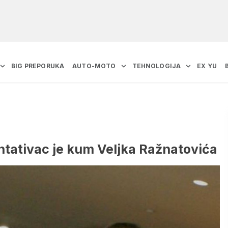
BIG PREPORUKA
AUTO-MOTO
TEHNOLOGIJA
EX YU
entativac je kum Veljka Ražnatovića