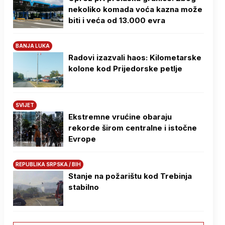
nekoliko komada voća kazna može
biti i veća od 13.000 evra
BANJA LUKA
Radovi izazvali haos: Kilometarske
kolone kod Prijedorske petlje
SVIJET
Ekstremne vrućine obaraju
rekorde širom centralne i istočne
Evrope
REPUBLIKA SRPSKA / BIH
Stanje na požarištu kod Trebinja
stabilno