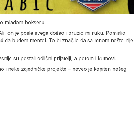
nio mladom bokseru.
Ali, on je posle svega došao i pružio mi ruku. Pomislio
d da budem mentol. To bi značilo da sa mnom nešto nije
ije su postali odlični prijatelji, a potom i kumovi.
o i neke zajedničke projekte ‒ naveo je kapiten našeg