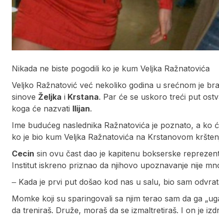
Nikada ne biste pogodili ko je kum Veljka Ražnatovića
Veljko Ražnatović već nekoliko godina u srećnom je b
sinove
Željka
i
Krstana
. Par će se uskoro treći put ostva
koga će nazvati
Ilijan
.
Ime budućeg naslednika Ražnatovića je poznato, a ko će 
ko je bio kum Veljka Ražnatovića na Krstanovom kršten
Cecin
sin ovu čast dao je kapitenu bokserske reprezenta
Institut iskreno priznao da njihovo upoznavanje nije m
‒ Kada je prvi put došao kod nas u salu, bio sam odvrat
Momke koji su sparingovali sa njim terao sam da ga „ug
da treniraš. Druže, moraš da se izmaltretiraš. I on je izd