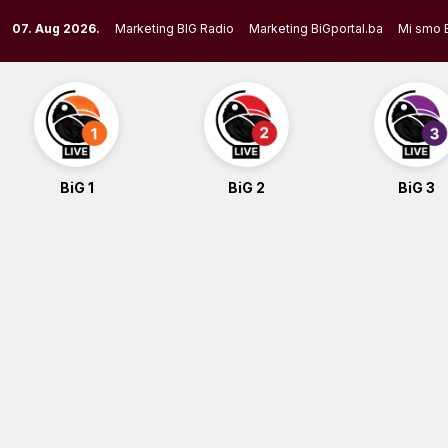
Skip
07. Aug 2026.
Marketing BIG Radio
Marketing BiGportal.ba
Mi smo 
to
content
BiG 1
BiG 2
BiG 3