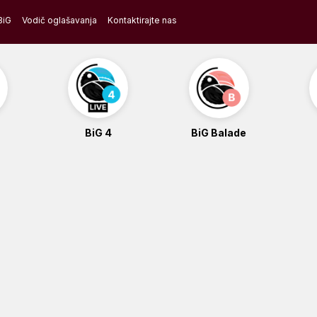
BiG
Vodič oglašavanja
Kontaktirajte nas
BiG 4
BiG Balade