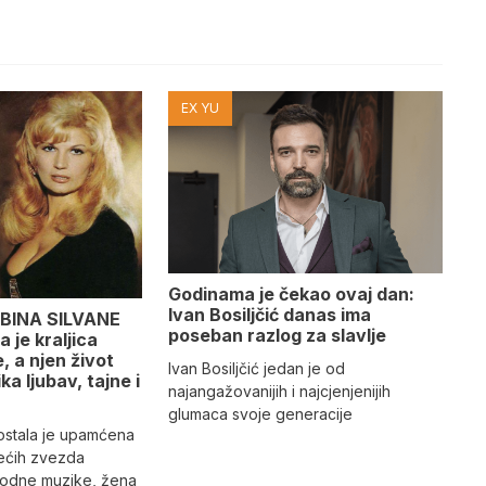
EX YU
Godinama je čekao ovaj dan:
Ivan Bosiljčić danas ima
BINA SILVANE
poseban razlog za slavlje
 je kraljica
 a njen život
Ivan Bosiljčić jedan je od
ika ljubav, tajne i
najangažovanijih i najcjenjenijih
glumaca svoje generacije
 ostala je upamćena
ećih zvezda
rodne muzike, žena