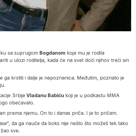
raku sa suprugom
Bogdanom
koja mu je rodila
riti u ulozi roditelja, kada će na svet doći njihov treći sin
ga krstiti i dalje je nepoznanica. Međutim, poznato je
ju.
cije Srbije
Vladanu Babiću
koji je u podkastu MMA
nogo obećavalo.
an prema njemu. On to i danas priča. I ja to pričam.
ase“, da ga nauče da boks nije nešto što možeš tek tako
ržao sve.