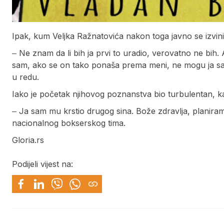
Ipak, kum Veljka Ražnatovića nakon toga javno se izvi
‒ Ne znam da li bih ja prvi to uradio, verovatno ne bih. 
sam, ako se on tako ponaša prema meni, ne mogu ja sa
u redu.
Iako je početak njihovog poznanstva bio turbulentan, kasn
‒ Ja sam mu krstio drugog sina. Bože zdravlja, planiram
nacionalnog bokserskog tima.
Gloria.rs
Podijeli vijest na: