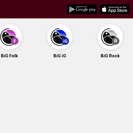
BiG Folk
BiG iG
BiG Rock