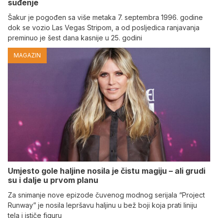
suđenje
Šakur je pogođen sa više metaka 7. septembra 1996. godine
dok se vozio Las Vegas Stripom, a od posljedica ranjavanja
preminuo je šest dana kasnije u 25. godini
MAGAZIN
Umjesto gole haljine nosila je čistu magiju – ali grudi
su i dalje u prvom planu
Za snimanje nove epizode čuvenog modnog serijala “Project
Runway” je nosila lepršavu haljinu u bež boji koja prati liniju
tela i ističe figuru