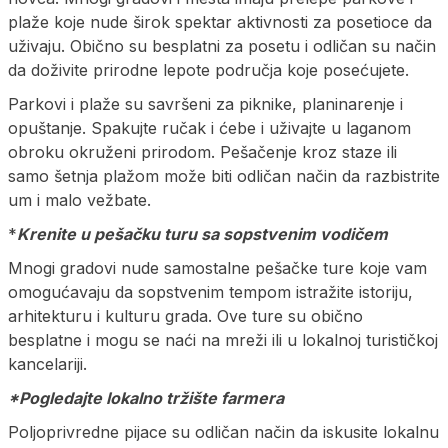
plaže koje nude širok spektar aktivnosti za posetioce da
uživaju. Obično su besplatni za posetu i odličan su način
da doživite prirodne lepote područja koje posećujete.
Parkovi i plaže su savršeni za piknike, planinarenje i
opuštanje. Spakujte ručak i ćebe i uživajte u laganom
obroku okruženi prirodom. Pešačenje kroz staze ili
samo šetnja plažom može biti odličan način da razbistrite
um i malo vežbate.
*
Krenite u pešačku turu sa sopstvenim vodičem
Mnogi gradovi nude samostalne pešačke ture koje vam
omogućavaju da sopstvenim tempom istražite istoriju,
arhitekturu i kulturu grada. Ove ture su obično
besplatne i mogu se naći na mreži ili u lokalnoj turističkoj
kancelariji.
*Pogledajte lokalno tržište farmera
Poljoprivredne pijace su odličan način da iskusite lokalnu