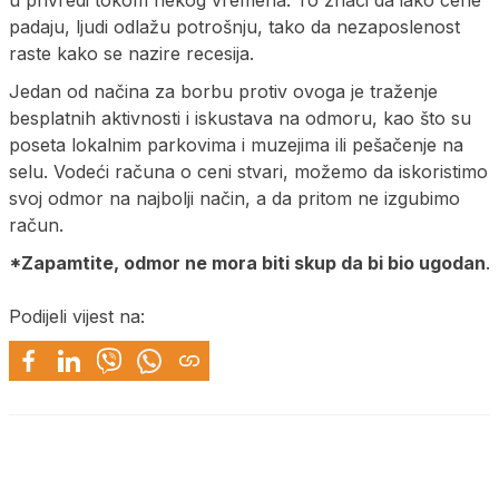
u privredi tokom nekog vremena. To znači da iako cene
padaju, ljudi odlažu potrošnju, tako da nezaposlenost
raste kako se nazire recesija.
Jedan od načina za borbu protiv ovoga je traženje
besplatnih aktivnosti i iskustava na odmoru, kao što su
poseta lokalnim parkovima i muzejima ili pešačenje na
selu. Vodeći računa o ceni stvari, možemo da iskoristimo
svoj odmor na najbolji način, a da pritom ne izgubimo
račun.
*Zapamtite, odmor ne mora biti skup da bi bio ugodan
.
Podijeli vijest na: