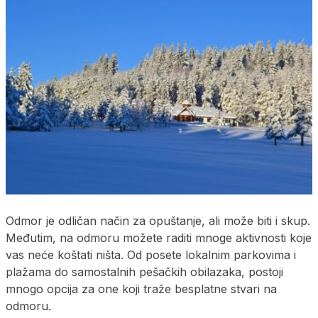
Odmor je odličan način za opuštanje, ali može biti i skup.
Međutim, na odmoru možete raditi mnoge aktivnosti koje
vas neće koštati ništa. Od posete lokalnim parkovima i
plažama do samostalnih pešačkih obilazaka, postoji
mnogo opcija za one koji traže besplatne stvari na
odmoru.