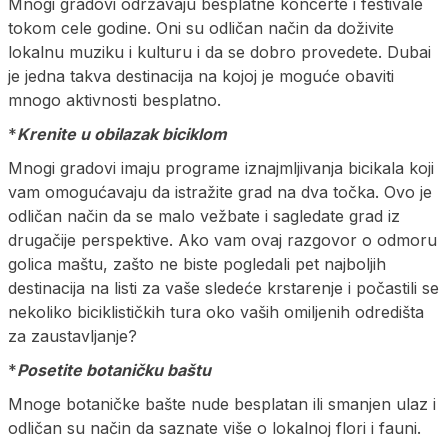
Mnogi gradovi održavaju besplatne koncerte i festivale
tokom cele godine. Oni su odličan način da doživite
lokalnu muziku i kulturu i da se dobro provedete. Dubai
je jedna takva destinacija na kojoj je moguće obaviti
mnogo aktivnosti besplatno.
*
Krenite u obilazak biciklom
Mnogi gradovi imaju programe iznajmljivanja bicikala koji
vam omogućavaju da istražite grad na dva točka. Ovo je
odličan način da se malo vežbate i sagledate grad iz
drugačije perspektive. Ako vam ovaj razgovor o odmoru
golica maštu, zašto ne biste pogledali pet najboljih
destinacija na listi za vaše sledeće krstarenje i počastili se
nekoliko biciklističkih tura oko vaših omiljenih odredišta
za zaustavljanje?
*
Posetite botaničku baštu
Mnoge botaničke bašte nude besplatan ili smanjen ulaz i
odličan su način da saznate više o lokalnoj flori i fauni.