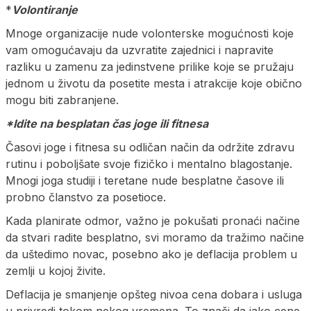
*
Volontiranje
Mnoge organizacije nude volonterske mogućnosti koje
vam omogućavaju da uzvratite zajednici i napravite
razliku u zamenu za jedinstvene prilike koje se pružaju
jednom u životu da posetite mesta i atrakcije koje obično
mogu biti zabranjene.
*Idite na besplatan čas joge ili fitnesa
Časovi joge i fitnesa su odličan način da održite zdravu
rutinu i poboljšate svoje fizičko i mentalno blagostanje.
Mnogi joga studiji i teretane nude besplatne časove ili
probno članstvo za posetioce.
Kada planirate odmor, važno je pokušati pronaći načine
da stvari radite besplatno, svi moramo da tražimo načine
da uštedimo novac, posebno ako je deflacija problem u
zemlji u kojoj živite.
Deflacija je smanjenje opšteg nivoa cena dobara i usluga