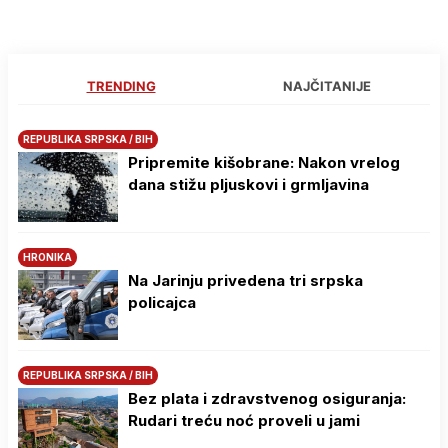
TRENDING
NAJČITANIJE
REPUBLIKA SRPSKA / BIH
Pripremite kišobrane: Nakon vrelog
dana stižu pljuskovi i grmljavina
HRONIKA
Na Јarinju privedena tri srpska
policajca
REPUBLIKA SRPSKA / BIH
Bez plata i zdravstvenog osiguranja:
Rudari treću noć proveli u jami