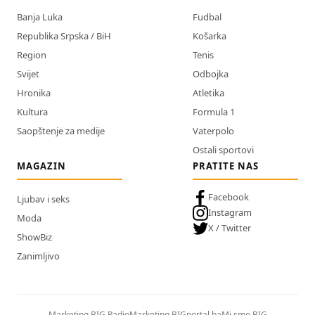
Banja Luka
Fudbal
Republika Srpska / BiH
Košarka
Region
Tenis
Svijet
Odbojka
Hronika
Atletika
Kultura
Formula 1
Saopštenje za medije
Vaterpolo
Ostali sportovi
MAGAZIN
PRATITE NAS
Facebook
Ljubav i seks
Instagram
Moda
X / Twitter
ShowBiz
Zanimljivo
Marketing BIG Radio
Marketing BIGportal.ba
Mi smo BIG