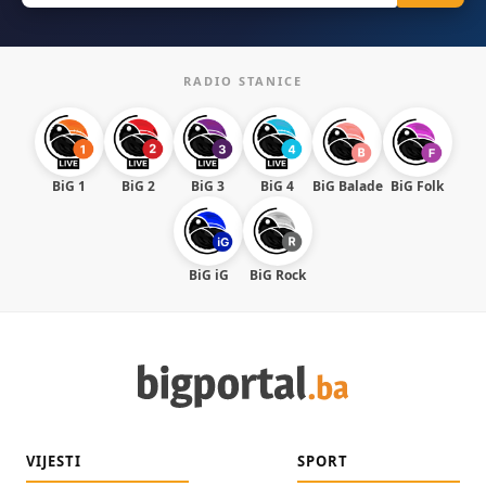
RADIO STANICE
BiG 1
BiG 2
BiG 3
BiG 4
BiG Balade
BiG Folk
BiG iG
BiG Rock
VIJESTI
SPORT