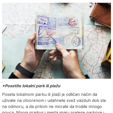
*Posetite lokalni park ili plažu
Poseta lokalnom parku ili plaži je odličan način da
uživate na otvorenom i udahnete svež vazduh dok ste
na odmoru, a da pritom ne morate da trošite mnogo
novca. Mnogi gradovi i mesta imaju prelepe parkove i