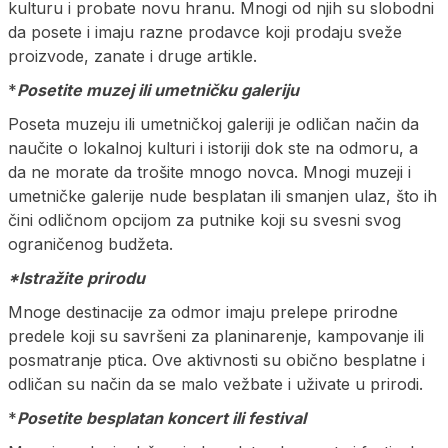
kulturu i probate novu hranu. Mnogi od njih su slobodni
da posete i imaju razne prodavce koji prodaju sveže
proizvode, zanate i druge artikle.
*
Posetite muzej ili umetničku galeriju
Poseta muzeju ili umetničkoj galeriji je odličan način da
naučite o lokalnoj kulturi i istoriji dok ste na odmoru, a
da ne morate da trošite mnogo novca. Mnogi muzeji i
umetničke galerije nude besplatan ili smanjen ulaz, što ih
čini odličnom opcijom za putnike koji su svesni svog
ograničenog budžeta.
*Istražite prirodu
Mnoge destinacije za odmor imaju prelepe prirodne
predele koji su savršeni za planinarenje, kampovanje ili
posmatranje ptica. Ove aktivnosti su obično besplatne i
odličan su način da se malo vežbate i uživate u prirodi.
*
Posetite besplatan koncert ili festival