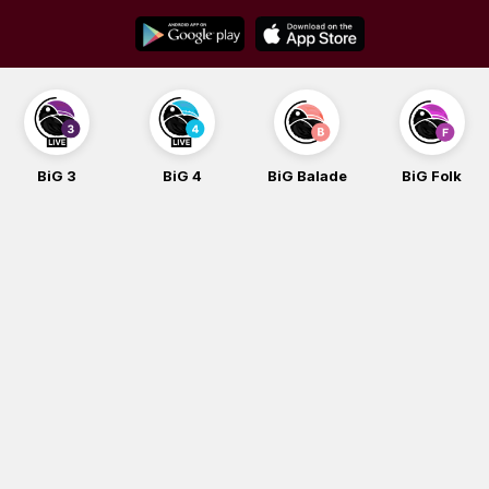
Skip
to
content
BiG 3
BiG 4
BiG Balade
BiG Folk