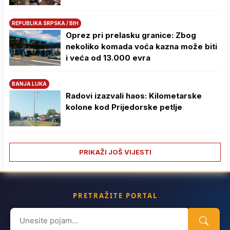
REPUBLIKA SRPSKA / BIH
Oprez pri prelasku granice: Zbog
nekoliko komada voća kazna može biti
i veća od 13.000 evra
BANJA LUKA
Radovi izazvali haos: Kilometarske
kolone kod Prijedorske petlje
PRIKAŽI JOŠ VIJESTI
PRETRAŽITE PORTAL
Search
for: