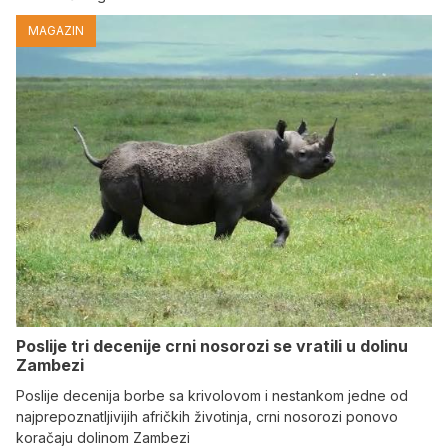
MAGAZIN
Poslije tri decenije crni nosorozi se vratili u dolinu
Zambezi
Poslije decenija borbe sa krivolovom i nestankom jedne od
najprepoznatljivijih afričkih životinja, crni nosorozi ponovo
koračaju dolinom Zambezi