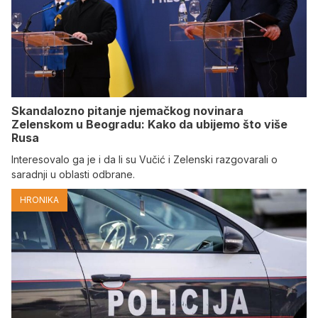
Skandalozno pitanje njemačkog novinara
Zelenskom u Beogradu: Kako da ubijemo što više
Rusa
Interesovalo ga je i da li su Vučić i Zelenski razgovarali o
saradnji u oblasti odbrane.
HRONIKA