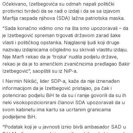
Očekivano, Izetbegovića su odmah napali politički
protivnici tvrdeći da se radi o izdaji i da se sa izjavom
Marfija raspada njihova (SDA) lažna patriotska maska.
“Sada konačno vidimo ono na šta smo upozoravali – da
je Izetbegović spreman trgovati državom zarad šake
vlasti i političkog opstanka. Najglasniji ljudi koji druge
nazivaju izdajnicama očigledno su skrivali vlastitu izdaju.
Nije Marfi rekao da je ‘trojka’ nudila podjelu države,
rekao je da je to američkim zvaničnicima predlagao Bakir
Izetbegović”, saopštili su iz NiP-a.
I Nermin Nikšić, lider SDP-a, kaže da nije iznenađen
informacijom da je Izetbegović pristajao, pa čak i
potencirao podjelu BiH te da su i ranije govorili da su ih
neki visokopozicionirani članovi SDA upozoravali da u
svom kabinetu ima kartu sa ucrtanim granicama
podijeljene BiH.
“Podatak koji je u javnosti iznio bivši ambasador SAD u