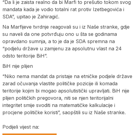
“Da li je zaista realno da bi Marfi to prešutio tokom svog
mandata kada je vodio totalni rat protiv Izetbegovića i
SDA”, upitao je Zahiragić.
Na Marfijeve tvrdnje reagovali su i iz Naše stranke, gdje
su naveli da one potvrđuju ono u šta se godinama
opravdano sumnja, a to je da je SDA spremna na
“podjelu države u zamjenu za apsolutnu vlast na 24
odsto teritorije BiH”.
BiH nije plijen
“Niko nema mandat da pristaje na etničke podjele države
zarad očuvanja vlastite političke pozicije ili komada
teritorije kojim bi mogao apsolutistički upravljati. BiH nije
plijen političkih pregovora, niti se njen teritorijalni
integritet smije svoditi na matematičke kalkulacije i
procjene političke koristi”, saopštili su iz Naše stranke.
Podijeli vijest na: