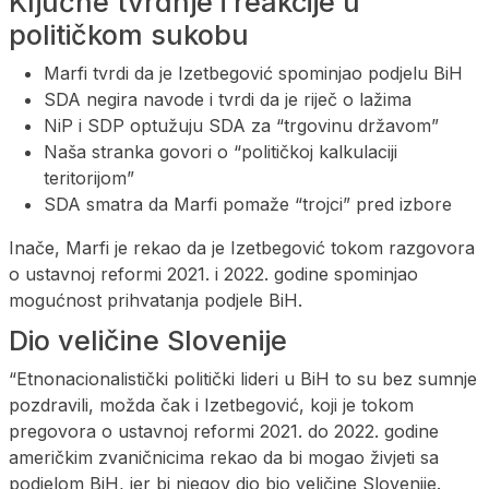
Ključne tvrdnje i reakcije u
političkom sukobu
Marfi tvrdi da je Izetbegović spominjao podjelu BiH
SDA negira navode i tvrdi da je riječ o lažima
NiP i SDP optužuju SDA za “trgovinu državom”
Naša stranka govori o “političkoj kalkulaciji
teritorijom”
SDA smatra da Marfi pomaže “trojci” pred izbore
Inače, Marfi je rekao da je Izetbegović tokom razgovora
o ustavnoj reformi 2021. i 2022. godine spominjao
mogućnost prihvatanja podjele BiH.
Dio veličine Slovenije
“Etnonacionalistički politički lideri u BiH to su bez sumnje
pozdravili, možda čak i Izetbegović, koji je tokom
pregovora o ustavnoj reformi 2021. do 2022. godine
američkim zvaničnicima rekao da bi mogao živjeti sa
podjelom BiH, jer bi njegov dio bio veličine Slovenije.