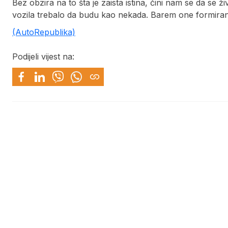
Bez obzira na to šta je zaista istina, čini nam se da se 
vozila trebalo da budu kao nekada. Barem one formira
(AutoRepublika)
Podijeli vijest na: