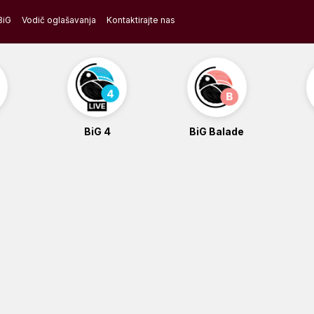
BiG
Vodič oglašavanja
Kontaktirajte nas
BiG 4
BiG Balade