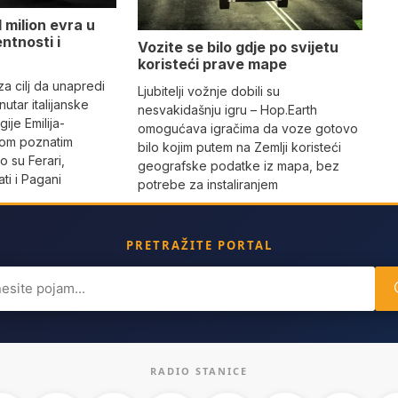
 milion evra u
ntnosti i
Vozite se bilo gdje po svijetu
koristeći prave mape
 za cilj da unapredi
Ljubitelji vožnje dobili su
utar italijanske
nesvakidašnju igru – Hop.Earth
ije Emilija-
omogućava igračima da voze gotovo
dom poznatim
bilo kojim putem na Zemlji koristeći
 su Ferari,
geografske podatke iz mapa, bez
ti i Pagani
potrebe za instaliranjem
PRETRAŽITE PORTAL
ch
RADIO STANICE