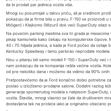
da bi prodali par jedinica vozila više.
Mnogi su posumnjali u takvu priču, ali je sredinom prošle
pokazuju da je firma bila u pravu. F-150 se proizvodi u
Mičigen) i Klejkomo (Mizuri) dok veći SuperDuty silazi sa
Na povećim parking mestima sva tri grada je mesecima 
pikap kamioneta kako čekaju na kompjuterske čipove. Me
40 i 70 hiljada jedinica, a kada je Ford počeo da ostaje 
Kentucky Speedway i tamo parkirao neprodate modele.
Nisu u pitanju bili samo modeli F-150 i SuperDuty već i
nam pokazuju da se kompanija rešila većine vozila. Koleg
od pre nekoliko dana i možemo da vidimo da 90% onih pa
Pretpostavićemo da je Ford konačno dobio potrebne zali
poslao u izložbeno-prodajne salone. Dodatni razlog lež
generacije spomenutog modela s natpisom SuperDuty, i to
vozila. Štaviše, mnogi vlasnici se žale da društvenim mr
dostavljena tek na proleće iako je originalno obećano p