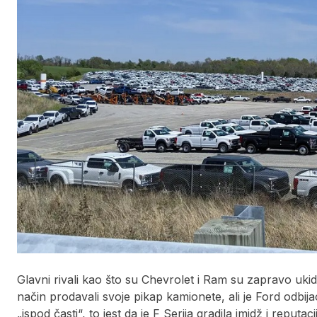
Glavni rivali kao što su Chevrolet i Ram su zapravo ukid
način prodavali svoje pikap kamionete, ali je Ford odbij
„ispod časti“, to jest da je F Serija gradila imidž i reputa