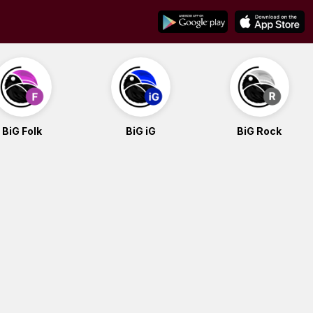
BiG Folk
BiG iG
BiG Rock