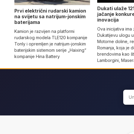
Dukati ulaže 121
Prvi električni rudarski kamion
jačanje konkure
na svijetu sa natrijum-jonskim
inovacija
baterijama
Ova inicijativa ima
Kamion je razvijen na platformi
Dukatijevu ulogu un
rudarskog modela TLE120 kompanije
Motorne doline, reg
Tonly i opremljen je natrijum-jonskim
Romanja, koja je 
baterijskim sistemom serije „Haixing“
brendovima kao što
kompanije Hina Battery
Lamborgini, Masera
Sear
for: