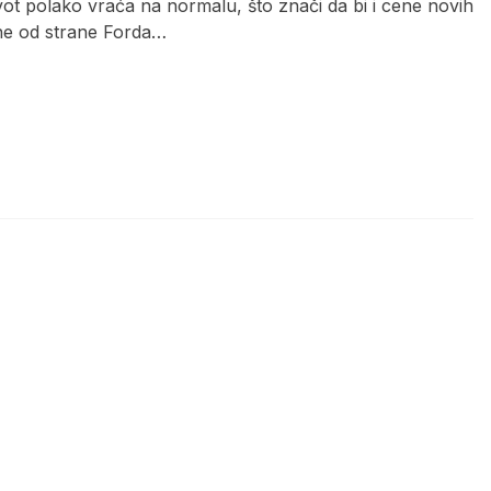
život polako vraća na normalu, što znači da bi i cene novih
ne od strane Forda…