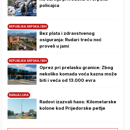
policajca
REPUBLIKA SRPSKA / BIH
Bez plata i zdravstvenog
osiguranja: Rudari treću noć
proveli u jami
REPUBLIKA SRPSKA / BIH
Oprez pri prelasku granice: Zbog
nekoliko komada voća kazna može
biti i veća od 13.000 evra
BANJA LUKA
Radovi izazvali haos: Kilometarske
kolone kod Prijedorske petlje