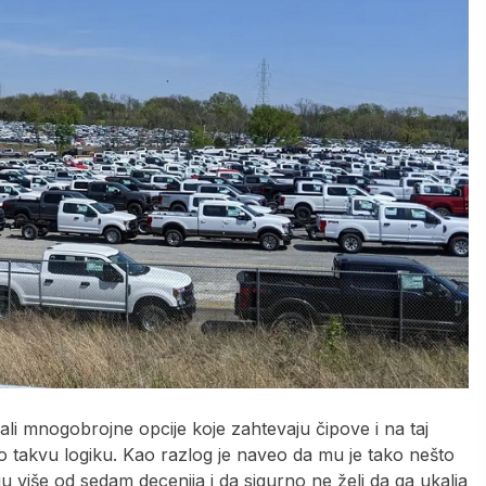
ali mnogobrojne opcije koje zahtevaju čipove i na taj
ao takvu logiku. Kao razlog je naveo da mu je tako nešto
ciju više od sedam decenija i da sigurno ne želi da ga ukalja