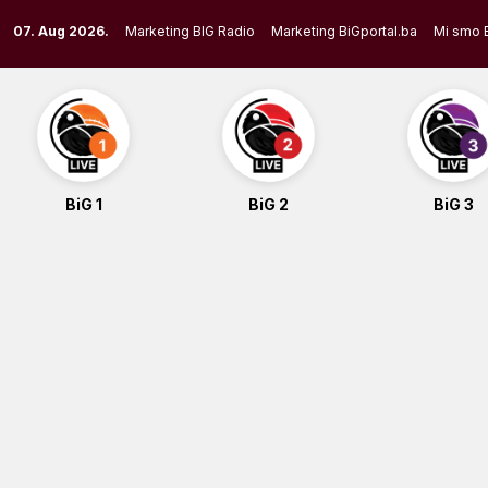
Skip
07. Aug 2026.
Marketing BIG Radio
Marketing BiGportal.ba
Mi smo 
to
content
BiG 1
BiG 2
BiG 3