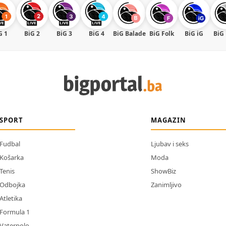
G 1
BiG 2
BiG 3
BiG 4
BiG Balade
BiG Folk
BiG iG
BiG
SPORT
MAGAZIN
Fudbal
Ljubav i seks
Košarka
Moda
Tenis
ShowBiz
Odbojka
Zanimljivo
Atletika
Formula 1
Vaterpolo