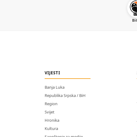
Bi
VIJESTI
Banja Luka
Republika Srpska / BiH
Region
Svijet
Hronika
Kultura
Saopštenje za medije