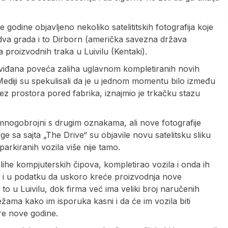
 godine objavljeno nekoliko satelititskih fotografija koje
 dva grada i to Dirborn (američka savezna država
 proizvodnih traka u Luivilu (Kentaki).
viđana poveća zaliha uglavnom kompletiranih novih
diji su spekulisali da je u jednom momentu bilo između
bez prostora pored fabrika, iznajmio je trkačku stazu
 mnogobrojni s drugim oznakama, ali nove fotografije
e sa sajta „The Drive“ su objavile novu satelitsku sliku
rkiranih vozila više nije tamo.
he kompjuterskih čipova, kompletirao vozila i onda ih
i i u podatku da uskoro kreće proizvodnja nove
 u Luivilu, dok firma već ima veliki broj naručenih
ežama kako im isporuka kasni i da će im vozila biti
re nove godine.