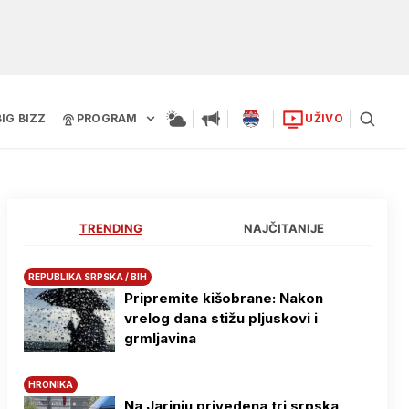
BIG BIZZ
PROGRAM
UŽIVO
TRENDING
NAJČITANIJE
REPUBLIKA SRPSKA / BIH
Pripremite kišobrane: Nakon
vrelog dana stižu pljuskovi i
grmljavina
HRONIKA
Na Јarinju privedena tri srpska