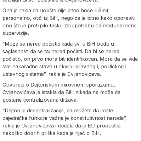
Ona je rekla da uopšte nije bitno hoće li Šmit,
personalno, otići iz BiH, nego da je bitno kako oporaviti
ono što je pretrpilo tešku zloupotrebu od međunarodne
supervizije.
“Može se nered počistiti kada svi u BiH budu u
saglasnosti da se taj nered počisti. Da bi se nered
počistio, on prvo mora biti identifikovan. Mora da se vide
sve nakaradne stavri u okviru pravnog i, političkog i
ustavnog sistema”, rekla je Cvijanovićeva.
Govoreći o Dejtonskom mirovnom sporazumu,
Cvijanovićeva je istakla da BiH nikada ne može da
postane centralizovana država.
“Dejton je decentralizacija, da možete da imate
zajedničke funkcije važna je konstitutivnost naroda”,
rekla je Cvijanovićeva i dodala da je EU propustila
nekoliko dobrih prilika kada je riječ o BiH.