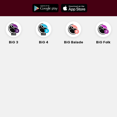
Skip
to
content
BiG 4
BiG Balade
BiG Folk
BiG iG