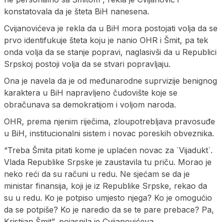
konstatovala da je šteta BiH nanesena.
Cvijanovićeva je rekla da u BiH mora postojati volja da se
prvo identifukuje šteta koju je nanio OHR i Šmit, pa tek
onda volja da se stanje popravi, naglasivši da u Republici
Srpskoj postoji volja da se stvari popravljaju.
Ona je navela da je od međunarodne suprvizije benignog
karaktera u BiH napravljeno čudovište koje se
obračunava sa demokratijom i voljom naroda.
OHR, prema njenim riječima, zloupotrebljava pravosuđe
u BiH, institucionalni sistem i novac poreskih obveznika.
“Treba Šmita pitati kome je uplaćen novac za `Vijadukt`.
Vlada Republike Srpske je zaustavila tu priču. Morao je
neko reći da su računi u redu. Ne sjećam se da je
ministar finansija, koji je iz Republike Srpske, rekao da
su u redu. Ko je potpiso umjesto njega? Ko je omogućio
da se potpiše? Ko je naredio da se te pare prebace? Pa,
Kristijan Šmit”, pojasnila je Cvijanovićeva.