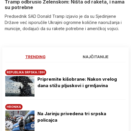
Tramp odbrusio Zelenskom: Ništa od raketa, i nama
su potrebne
Predsednik SAD Donald Tramp izjavio je da su Sjedinjene
Države već isporučile Ukrajini ogromne količine naoružanja i
municije, dodajući da su rakete potrebne i američkoj vojsci.
TRENDING
NAJČITANIJE
REPUBLIKA SRPSKA / BIH
Pripremite kišobrane: Nakon vrelog
dana stižu pljuskovi i grmljavina
HRONIKA
Na Јarinju privedena tri srpska
policajca