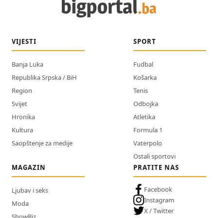
VIJESTI
SPORT
Banja Luka
Fudbal
Republika Srpska / BiH
Košarka
Region
Tenis
Svijet
Odbojka
Hronika
Atletika
Kultura
Formula 1
Saopštenje za medije
Vaterpolo
Ostali sportovi
MAGAZIN
PRATITE NAS
Facebook
Ljubav i seks
Instagram
Moda
X / Twitter
ShowBiz