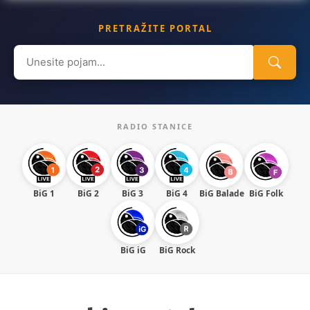
PRETRAŽITE PORTAL
Search
for:
RADIO STANICE
BiG 1
BiG 2
BiG 3
BiG 4
BiG Balade
BiG Folk
BiG iG
BiG Rock