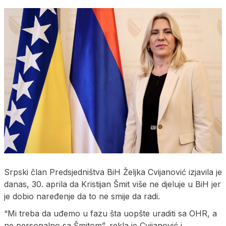
Srpski član Predsjedništva BiH Željka Cvijanović izjavila je
danas, 30. aprila da Kristijan Šmit više ne djeluje u BiH jer
je dobio naređenje da to ne smije da radi.
“Mi treba da uđemo u fazu šta uopšte uraditi sa OHR, a
ne personalno sa Šmitom”, rekla je Cvijanović i