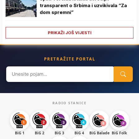
transparent o Srbima i uzvikivala “Za
dom spremni”
PRIKAŽI JOŠ VIJESTI
PRETRAŽITE PORTAL
Search
for:
RADIO STANICE
BiG 1
BiG 2
BiG 3
BiG 4
BiG Balade
BiG Folk