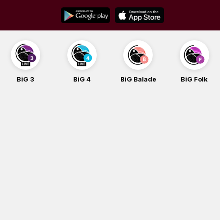
Skip
to
content
BiG 3
BiG 4
BiG Balade
BiG Folk