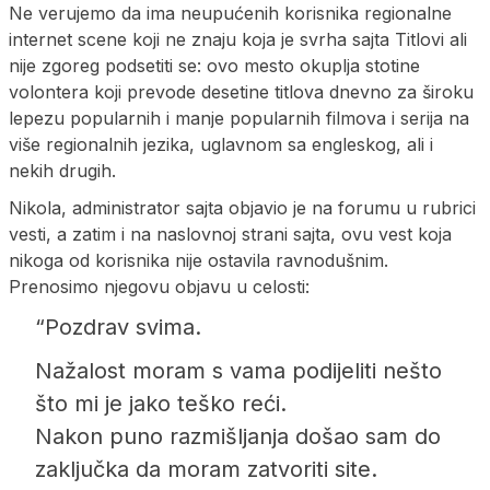
Ne verujemo da ima neupućenih korisnika regionalne
internet scene koji ne znaju koja je svrha sajta Titlovi ali
nije zgoreg podsetiti se: ovo mesto okuplja stotine
volontera koji prevode desetine titlova dnevno za široku
lepezu popularnih i manje popularnih filmova i serija na
više regionalnih jezika, uglavnom sa engleskog, ali i
nekih drugih.
Nikola, administrator sajta objavio je na forumu u rubrici
vesti, a zatim i na naslovnoj strani sajta, ovu vest koja
nikoga od korisnika nije ostavila ravnodušnim.
Prenosimo njegovu objavu u celosti:
“Pozdrav svima.
Nažalost moram s vama podijeliti nešto
što mi je jako teško reći.
Nakon puno razmišljanja došao sam do
zaključka da moram zatvoriti site.