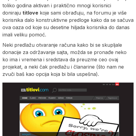
toliko godina aktivan i praktično mnogi korisnici
doniraju
titlove
koje sami obrađuju, na forumu je više
korisnika dalo konstruktivne predloge kako da se sačuva
ova oaza od koje su desetine hiljada korisnika do danas
imali veliku pomoć.
Neki predlažu otvaranje računa kako bi se skupljale
donacije za održavanje sajta, možda se pronađe neko
ko ima i vremena i sredstava da preuzme ceo ovaj
projekat, a neki čak predlažu i članarine (što nam ne
zvuči baš kao opcija koja bi bila uspešna).