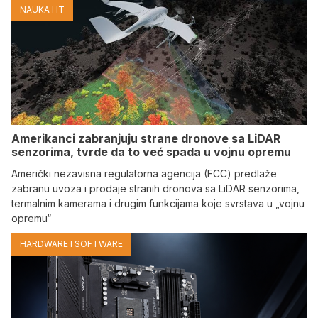
NAUKA I IT
Amerikanci zabranjuju strane dronove sa LiDAR
senzorima, tvrde da to već spada u vojnu opremu
Američki nezavisna regulatorna agencija (FCC) predlaže
zabranu uvoza i prodaje stranih dronova sa LiDAR senzorima,
termalnim kamerama i drugim funkcijama koje svrstava u „vojnu
opremu“
HARDWARE I SOFTWARE