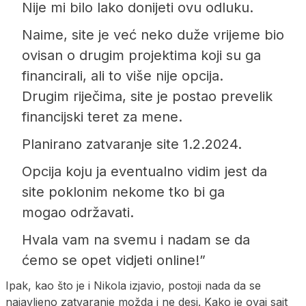
Nije mi bilo lako donijeti ovu odluku.
Naime, site je već neko duže vrijeme bio
ovisan o drugim projektima koji su ga
financirali, ali to više nije opcija.
Drugim riječima, site je postao prevelik
financijski teret za mene.
Planirano zatvaranje site 1.2.2024.
Opcija koju ja eventualno vidim jest da
site poklonim nekome tko bi ga
mogao održavati.
Hvala vam na svemu i nadam se da
ćemo se opet vidjeti online!”
Ipak, kao što je i Nikola izjavio, postoji nada da se
najavljeno zatvaranje možda i ne desi. Kako je ovaj sajt