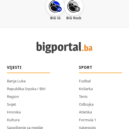
BiG iG
BiG Rock
VIJESTI
SPORT
Banja Luka
Fudbal
Republika Srpska / BiH
Košarka
Region
Tenis
Svijet
Odbojka
Hronika
Atletika
Kultura
Formula 1
Saopštenje za medije
Vaterpolo