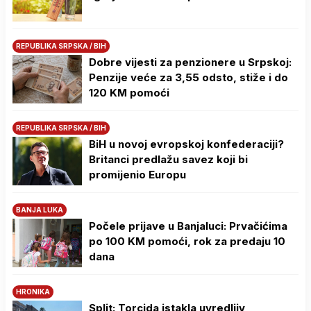
REPUBLIKA SRPSKA / BIH
Dobre vijesti za penzionere u Srpskoj:
Penzije veće za 3,55 odsto, stiže i do
120 KM pomoći
REPUBLIKA SRPSKA / BIH
BiH u novoj evropskoj konfederaciji?
Britanci predlažu savez koji bi
promijenio Europu
BANJA LUKA
Počele prijave u Banjaluci: Prvačićima
po 100 KM pomoći, rok za predaju 10
dana
HRONIKA
Split: Torcida istakla uvredljiv