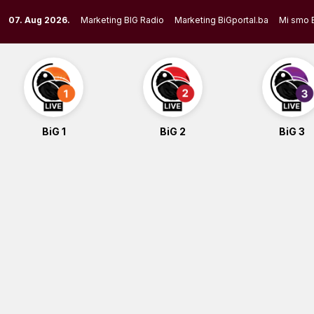
Skip
07. Aug 2026.
Marketing BIG Radio
Marketing BiGportal.ba
Mi smo 
to
content
BiG 1
BiG 2
BiG 3