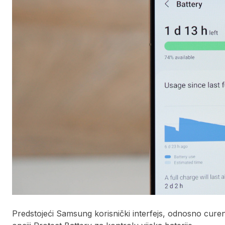
Predstojeći Samsung korisnički interfejs, odnosno curenj