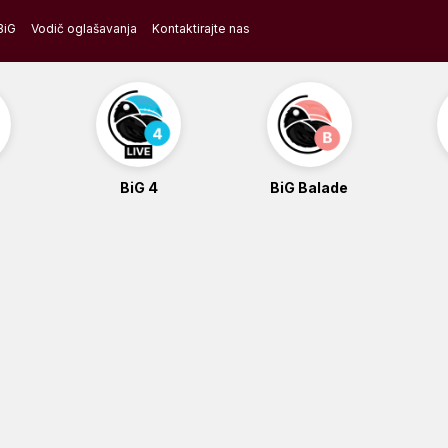
BiG
Vodič oglašavanja
Kontaktirajte nas
BiG 4
BiG Balade