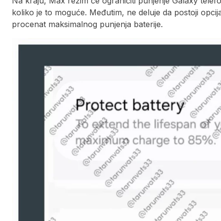
Na kraju, Max režim će ograničiti punjenje Galaxy telef
koliko je to moguće. Međutim, ne deluje da postoji opcij
procenat maksimalnog punjenja baterije.