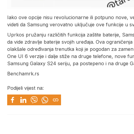
Iako ove opcije nisu revolucionarne ili potpuno nove, v
videti da Samsung verovatno uključuje ove funkcije u 
Uprkos pružanju različitih funkcija zaštite baterije, S
da vide zdravlje baterije svojih uređaja. Ova ograničenja 
olakšale određivanja trenutka koji je pogodan za zamen
One UI 6 verzije i dalje stiže na druge telefone, nove fu
Samsung Galaxy S24 seriju, pa postepeno i na druge Ga
Benchamrk.rs
Podijeli vijest na: