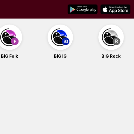
BiG Folk
BiG iG
BiG Rock