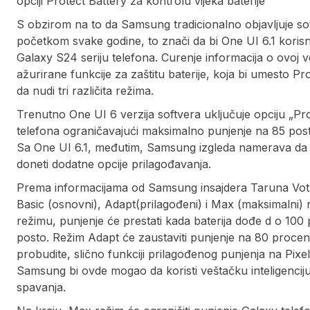
opciji Protect Battery za kontrolu vijeka baterije
S obzirom na to da Samsung tradicionalno objavljuje soft
početkom svake godine, to znači da bi One UI 6.1 korisn
Galaxy S24 seriju telefona. Curenje informacija o ovoj v
ažurirane funkcije za zaštitu baterije, koja bi umesto P
da nudi tri različita režima.
Trenutno One UI 6 verzija softvera uključuje opciju „Prot
telefona ograničavajući maksimalno punjenje na 85 posto. 
Sa One UI 6.1, međutim, Samsung izgleda namerava da p
doneti dodatne opcije prilagođavanja.
Prema informacijama od Samsung insajdera Taruna Votsa, 
Basic (osnovni), Adapt(prilagođeni) i Max (maksimalni
režimu, punjenje će prestati kada baterija dođe d o 100 
posto. Režim Adapt će zaustaviti punjenje na 80 procen
probudite, slično funkciji prilagođenog punjenja na Pixe
Samsung bi ovde mogao da koristi veštačku inteligencij
spavanja.