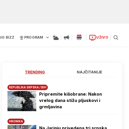
BIG BIZZ
PROGRAM
UŽIVO
TRENDING
NAJČITANIJE
REPUBLIKA SRPSKA / BIH
Pripremite kišobrane: Nakon
vrelog dana stižu pljuskovi i
grmljavina
HRONIKA
Na Јarinju privedena tri srpska