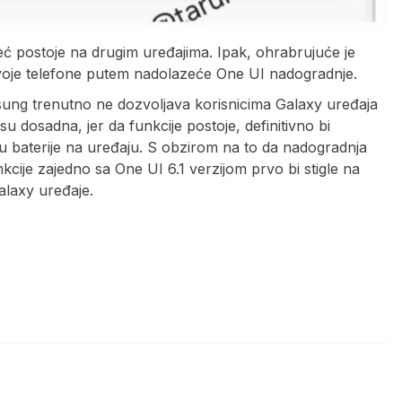
eć postoje na drugim uređajima. Ipak, ohrabrujuće je
svoje telefone putem nadolazeće One UI nadogradnje.
amsung trenutno ne dozvoljava korisnicima Galaxy uređaja
su dosadna, jer da funkcije postoje, definitivno bi
u baterije na uređaju. S obzirom na to da nadogradnja
nkcije zajedno sa One UI 6.1 verzijom prvo bi stigle na
laxy uređaje.