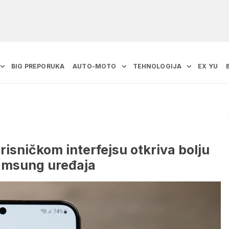
BIG PREPORUKA
AUTO-MOTO
TEHNOLOGIJA
EX YU
risničkom interfejsu otkriva bolju
Samsung uređaja