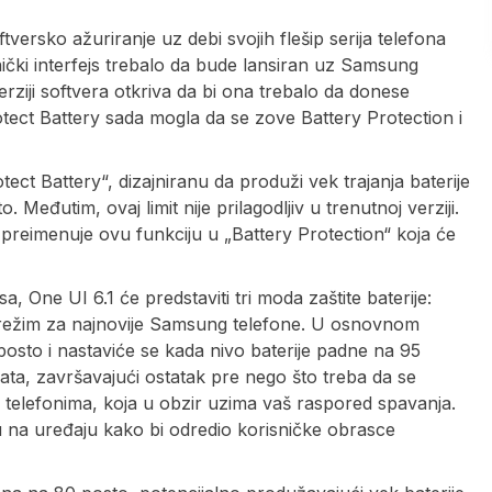
versko ažuriranje uz debi svojih flešip serija telefona
ički interfejs trebalo da bude lansiran uz Samsung
erziji softvera otkriva da bi ona trebalo da donese
rotect Battery sada mogla da se zove Battery Protection i
ect Battery“, dizajniranu da produži vek trajanja baterije
Međutim, ovaj limit nije prilagodljiv u trenutnoj verziji.
reimenuje ovu funkciju u „Battery Protection“ koja će
One UI 6.1 će predstaviti tri moda zaštite baterije:
) režim za najnovije Samsung telefone. U osnovnom
posto i nastaviće se kada nivo baterije padne na 95
ata, završavajući ostatak pre nego što treba da se
l telefonima, koja u obzir uzima vaš raspored spavanja.
u na uređaju kako bi odredio korisničke obrasce