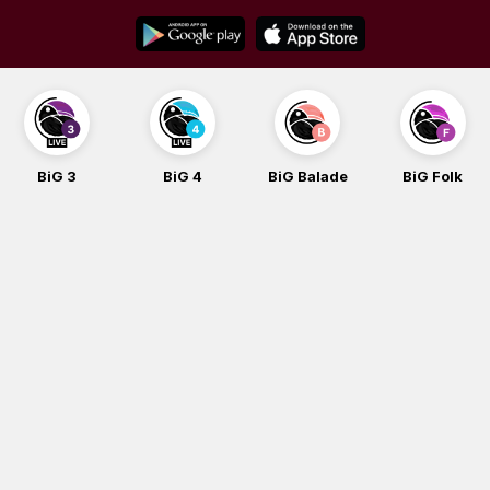
Skip
to
content
BiG 3
BiG 4
BiG Balade
BiG Folk