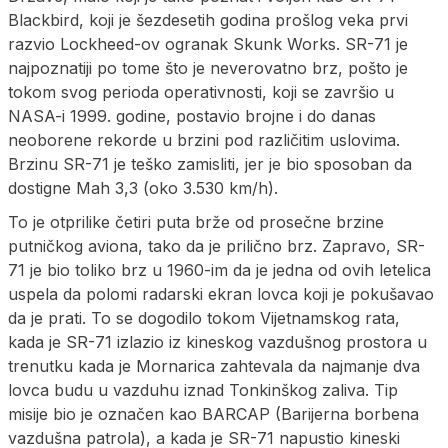
Blackbird, koji je šezdesetih godina prošlog veka prvi
razvio Lockheed-ov ogranak Skunk Works. SR-71 je
najpoznatiji po tome što je neverovatno brz, pošto je
tokom svog perioda operativnosti, koji se završio u
NASA-i 1999. godine, postavio brojne i do danas
neoborene rekorde u brzini pod različitim uslovima.
Brzinu SR-71 je teško zamisliti, jer je bio sposoban da
dostigne Mah 3,3 (oko 3.530 km/h).
To je otprilike četiri puta brže od prosečne brzine
putničkog aviona, tako da je prilično brz. Zapravo, SR-
71 je bio toliko brz u 1960-im da je jedna od ovih letelica
uspela da polomi radarski ekran lovca koji je pokušavao
da je prati. To se dogodilo tokom Vijetnamskog rata,
kada je SR-71 izlazio iz kineskog vazdušnog prostora u
trenutku kada je Mornarica zahtevala da najmanje dva
lovca budu u vazduhu iznad Tonkinškog zaliva. Tip
misije bio je označen kao BARCAP (Barijerna borbena
vazdušna patrola), a kada je SR-71 napustio kineski