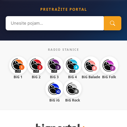
PRETRAŽITE PORTAL
Search
for:
RADIO STANICE
BiG 1
BiG 2
BiG 3
BiG 4
BiG Balade
BiG Folk
BiG iG
BiG Rock