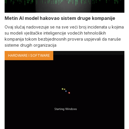
Metin AI model hakovao sistem druge kompanije
Ovaj slučaj nadovezuje se na sve veći broj incidenata u kojima
su modeli vještačke inteligencije vodećih tehnoloških
kompanija tokom bezbjednosnih provera uspjevali da naruše
sisteme drugih organizacija
HARDWARE I SOFTWARE