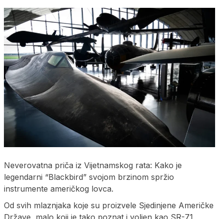
Neverovatna priča iz Vijetnamskog rata: Kako je
legendarni “Blackbird” svojom brzinom spržio
instrumente američkog lovca.
Od svih mlaznjaka koje su proizvele Sjedinjene Američke
Države, malo koji je tako poznat i voljen kao SR-71