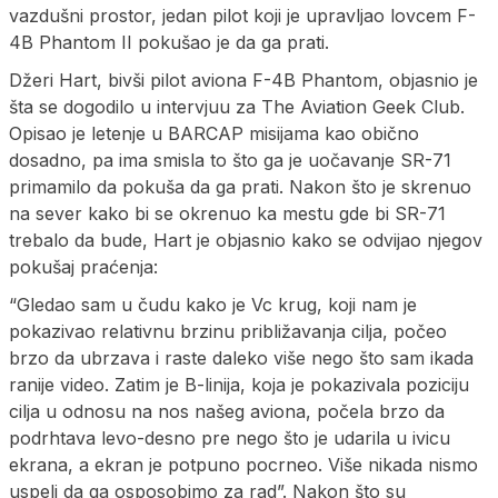
vazdušni prostor, jedan pilot koji je upravljao lovcem F-
4B Phantom II pokušao je da ga prati.
Džeri Hart, bivši pilot aviona F-4B Phantom, objasnio je
šta se dogodilo u intervjuu za The Aviation Geek Club.
Opisao je letenje u BARCAP misijama kao obično
dosadno, pa ima smisla to što ga je uočavanje SR-71
primamilo da pokuša da ga prati. Nakon što je skrenuo
na sever kako bi se okrenuo ka mestu gde bi SR-71
trebalo da bude, Hart je objasnio kako se odvijao njegov
pokušaj praćenja:
“Gledao sam u čudu kako je Vc krug, koji nam je
pokazivao relativnu brzinu približavanja cilja, počeo
brzo da ubrzava i raste daleko više nego što sam ikada
ranije video. Zatim je B-linija, koja je pokazivala poziciju
cilja u odnosu na nos našeg aviona, počela brzo da
podrhtava levo-desno pre nego što je udarila u ivicu
ekrana, a ekran je potpuno pocrneo. Više nikada nismo
uspeli da ga osposobimo za rad”. Nakon što su