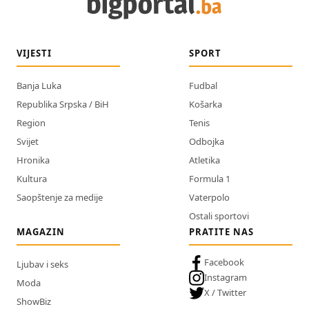
VIJESTI
SPORT
Banja Luka
Fudbal
Republika Srpska / BiH
Košarka
Region
Tenis
Svijet
Odbojka
Hronika
Atletika
Kultura
Formula 1
Saopštenje za medije
Vaterpolo
Ostali sportovi
MAGAZIN
PRATITE NAS
Facebook
Ljubav i seks
Instagram
Moda
X / Twitter
ShowBiz