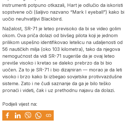
instrumenti potpuno otkazali, Hart je odlučio da iskoristi
sopstvene oči (šaljivo nazvano “Mark I eyeball”) kako bi
uočio neuhvatljivi Blackbird.
Nažalost, SR-71 je leteo previsoko da bi se video golim
okom. Ova priča dolazi od bivšeg pilota koji je jednom
prilikom uspešno identifikovao letelicu na udaljenosti od
56 nautičkih milja (oko 103 kilometra), tako da njegova
nemogućnost da vidi SR-71 sugeriše da je ovaj leteo
previše visoko i kretao se daleko prebrzo da bi bio
uočen. Za to je SR-71 i bio dizajniran — morao je da leti
visoko i brzo kako bi izbegao sovjetske protivvazdušne
sisteme. Zato i ne čudi saznanje da ga je bilo teško
pronaći i videti, čak i uz prethodnu najavu da dolazi.
Podijeli vijest na: