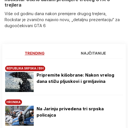
trejlera
Više od godinu dana nakon premijere drugog trejlera,
Rockstar je zvanično najavio novu, „detaljnu prezentaciju“ za
dugoočekivani GTA 6
TRENDING
NAJČITANIJE
REPUBLIKA SRPSKA / BIH
Pripremite kišobrane: Nakon vrelog
dana stižu pljuskovi i grmljavina
HRONIKA
Na Јarinju privedena tri srpska
policajca