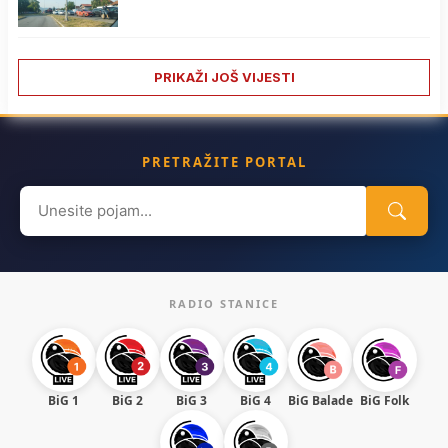
PRIKAŽI JOŠ VIJESTI
PRETRAŽITE PORTAL
Search
for:
RADIO STANICE
BiG 1
BiG 2
BiG 3
BiG 4
BiG Balade
BiG Folk