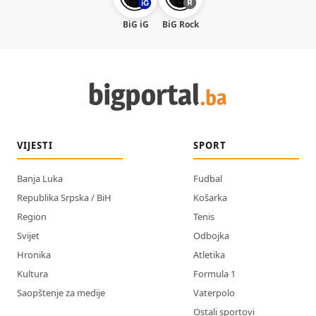
BiG iG
BiG Rock
VIJESTI
SPORT
Banja Luka
Fudbal
Republika Srpska / BiH
Košarka
Region
Tenis
Svijet
Odbojka
Hronika
Atletika
Kultura
Formula 1
Saopštenje za medije
Vaterpolo
Ostali sportovi