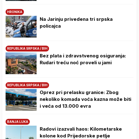
HRONIKA
Na Јarinju privedena tri srpska
policajca
REPUBLIKA SRPSKA / BIH
Bez plata i zdravstvenog osiguranja:
Rudari treću noć proveli u jami
REPUBLIKA SRPSKA / BIH
Oprez pri prelasku granice: Zbog
nekoliko komada voća kazna može biti
i veća od 13.000 evra
BANJA LUKA
Radovi izazvali haos: Kilometarske
kolone kod Prijedorske petlje