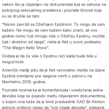
nakon što je objavljen niz dokumenata koji se odnose na
pokojnog seksualnog predatora i poznate ličnosti koje
su se družile sa njim.
“Nismo završili sa Džefrijem Epstinom. To mogu da vam
kažem. Ne mogu da vam kažem kako znam, ali ove
godine ćemo čuti mnogo više o Džefriju Epstinu, možda
čak i direktno od njega”, rekla je Keli u svom podkastu
“The Megyn Kelly Show”.
Dodala je da će više o Epstinu reći kada bude bila u
mogućnosti.
Američki mediji pišu da je Keli verovatno mislila na izjave
Epstina snimljene pre njegove smrti u zatvoru na
Menhetnu 2019. godine.
Poznata novinarka je komentarisala i svedočenje jedne
devojke koje se pojavilo među objavljenim dokumentima,
u kojem ona kaže da je bivši predsednik SAD Bil Klinton
jednom prilikom rekao da “voli mlade devojke”, istakavši