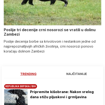
Poslije tri decenije crni nosorozi se vratili u dolinu
Zambezi
Poslije decenija borbe sa krivolovom i nestankom jedne od
najprepoznatljivijih afričkih životinja, crni nosorozi ponovo
koračaju dolinom Zambezi
TRENDING
NAJČITANIJE
REPUBLIKA SRPSKA / BIH
Pripremite kišobrane: Nakon vrelog
dana stižu pljuskovi i grmljavina