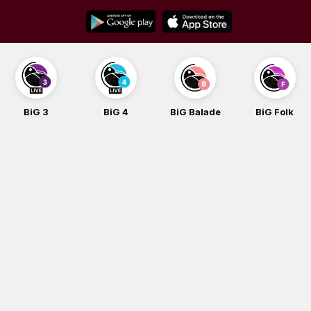
Skip
to
content
BiG 3
BiG 4
BiG Balade
BiG Folk