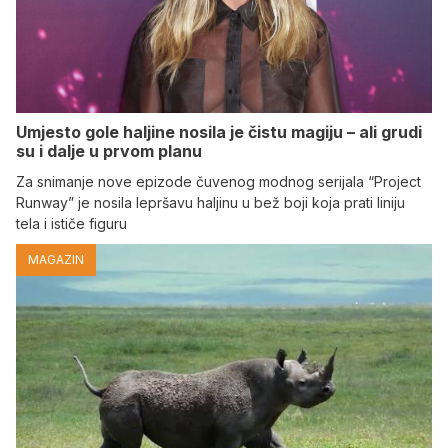
Umjesto gole haljine nosila je čistu magiju – ali grudi
su i dalje u prvom planu
Za snimanje nove epizode čuvenog modnog serijala “Project
Runway” je nosila lepršavu haljinu u bež boji koja prati liniju
tela i ističe figuru
MAGAZIN