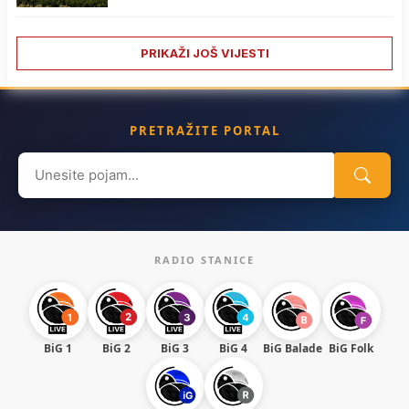
PRIKAŽI JOŠ VIJESTI
PRETRAŽITE PORTAL
Search
for:
RADIO STANICE
BiG 1
BiG 2
BiG 3
BiG 4
BiG Balade
BiG Folk