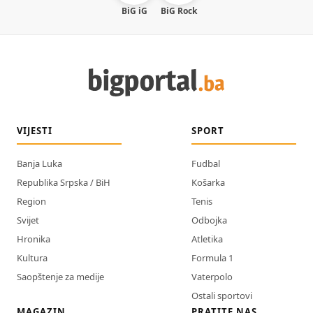
BiG iG
BiG Rock
VIJESTI
SPORT
Banja Luka
Fudbal
Republika Srpska / BiH
Košarka
Region
Tenis
Svijet
Odbojka
Hronika
Atletika
Kultura
Formula 1
Saopštenje za medije
Vaterpolo
Ostali sportovi
MAGAZIN
PRATITE NAS