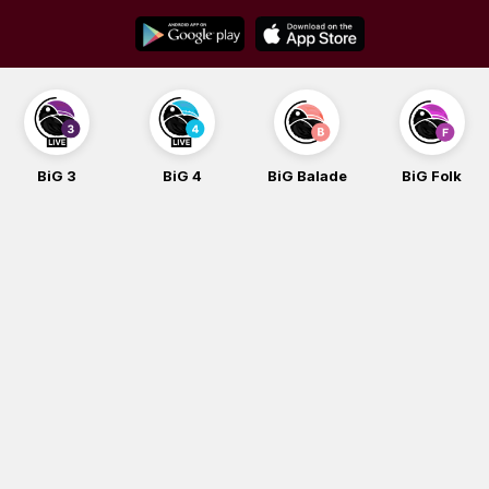
Skip
to
content
BiG 4
BiG Balade
BiG Folk
BiG iG