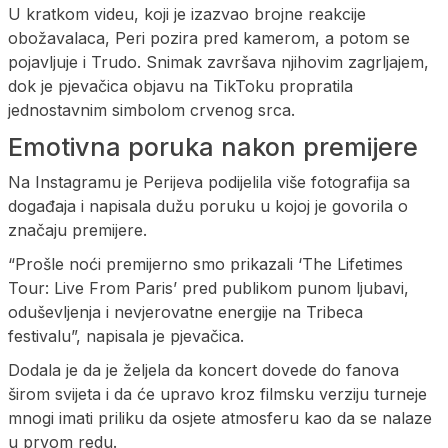
U kratkom videu, koji je izazvao brojne reakcije
obožavalaca, Peri pozira pred kamerom, a potom se
pojavljuje i Trudo. Snimak završava njihovim zagrljajem,
dok je pjevačica objavu na TikToku propratila
jednostavnim simbolom crvenog srca.
Emotivna poruka nakon premijere
Na Instagramu je Perijeva podijelila više fotografija sa
događaja i napisala dužu poruku u kojoj je govorila o
značaju premijere.
“Prošle noći premijerno smo prikazali ‘The Lifetimes
Tour: Live From Paris’ pred publikom punom ljubavi,
oduševljenja i nevjerovatne energije na Tribeca
festivalu”, napisala je pjevačica.
Dodala je da je željela da koncert dovede do fanova
širom svijeta i da će upravo kroz filmsku verziju turneje
mnogi imati priliku da osjete atmosferu kao da se nalaze
u prvom redu.