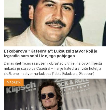
Eskobarova “Katedrala”: Luksuzni zatvor koji je
izgradio sam sebi i iz njega pobjegao
Danas djelimično razrušen i obrastao u trnje, na ovom mjestu
nekada je stajao La Catedral – manje katedrala, više hotel, a
službeno – zatvor narkobosa Pabla Eskobara (Escobar)
MAGAZIN