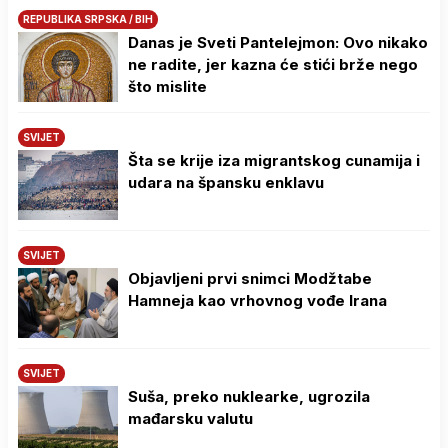
REPUBLIKA SRPSKA / BIH
Danas je Sveti Pantelejmon: Ovo nikako
ne radite, jer kazna će stići brže nego
što mislite
SVIJET
Šta se krije iza migrantskog cunamija i
udara na špansku enklavu
SVIJET
Objavljeni prvi snimci Modžtabe
Hamneja kao vrhovnog vođe Irana
SVIJET
Suša, preko nuklearke, ugrozila
mađarsku valutu