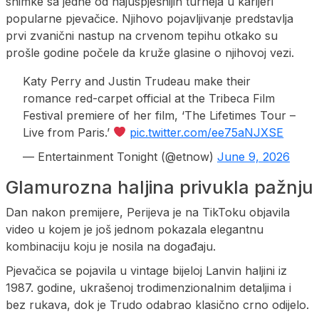
snimke sa jedne od najuspješnijih turneja u karijeri
popularne pjevačice. Njihovo pojavljivanje predstavlja
prvi zvanični nastup na crvenom tepihu otkako su
prošle godine počele da kruže glasine o njihovoj vezi.
Katy Perry and Justin Trudeau make their
romance red-carpet official at the Tribeca Film
Festival premiere of her film, ‘The Lifetimes Tour –
Live from Paris.’
pic.twitter.com/ee75aNJXSE
— Entertainment Tonight (@etnow)
June 9, 2026
Glamurozna haljina privukla pažnju
Dan nakon premijere, Perijeva je na TikToku objavila
video u kojem je još jednom pokazala elegantnu
kombinaciju koju je nosila na događaju.
Pjevačica se pojavila u vintage bijeloj Lanvin haljini iz
1987. godine, ukrašenoj trodimenzionalnim detaljima i
bez rukava, dok je Trudo odabrao klasično crno odijelo.