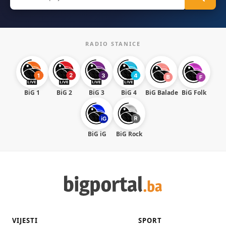
for:
RADIO STANICE
BiG 1
BiG 2
BiG 3
BiG 4
BiG Balade
BiG Folk
BiG iG
BiG Rock
VIJESTI
SPORT