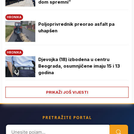
dom spremni”
HRONIKA
Poljoprivrednik preorao asfalt pa
uhapšen
HRONIKA
Djevojka (18) izbodena u centru
Beograda, osumnjičene imaju 15 i 13
godina
PRIKAŽI JOŠ VIJESTI
PRETRAŽITE PORTAL
Search