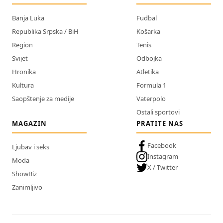
Banja Luka
Fudbal
Republika Srpska / BiH
Košarka
Region
Tenis
Svijet
Odbojka
Hronika
Atletika
Kultura
Formula 1
Saopštenje za medije
Vaterpolo
Ostali sportovi
MAGAZIN
PRATITE NAS
Facebook
Ljubav i seks
Instagram
Moda
X / Twitter
ShowBiz
Zanimljivo