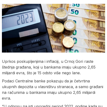
Uprkos poskupljenjima i inflaciji, u Crnoj Gori raste
štednja građana, koji u bankama imaju ukupno 2,65
milijardi evra, što je 15 odsto više nego lane.
Podaci Centralne banke pokazuju da je četvrtina
ukupnih depozita u vlasništvu stranaca, a samo građani
na računima u bankama imaju ukupno 2,65 milijardi
evra.
“U odnosu na isti uporedni period 2022. godine kada su