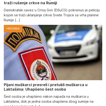
traži rušenje crkve na Rumiji
Demokratski savez u Crnoj Gori (DSuCG) pokrenuo je peticiju
kojom se traži uklanjanje crkve Svete Trojice sa vrha planine
Rumije […]
HRONIKA
Pijani muškarci presreli i pretukli muškarca u
Laktašima: Uhapšeno šest osoba
Šest osoba je uhapšeno nakon napada na muškarca u
Laktašima, dok je jedna osoba uhapšena zbog sumnje na