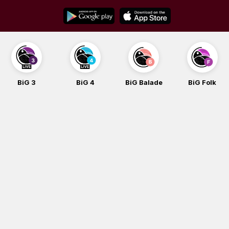
Skip
to
content
BiG 3
BiG 4
BiG Balade
BiG Folk