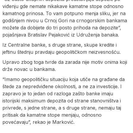
viđenju gde nemate nikakave kamatne stope odnosno
kamatnog prinosa. To vam potpuno menja sliku, jer na
godišnjem nivou u Crnoj Gori na crnogorskim bankama
možete da dobijete do tri posto prihoda na depozite”,
pojašnjava Bratislav Pejaković iz Udruženja banaka.
Iz Centralne banke, s druge strane, skupe kredite i
jeftinu štednju pravdaju geopolitičkom neizvesnošću.
Upravo zbog toga tvrde da zarada nije motiv onima koji
drže novac u bankama.
“Imamo geopolitičku situaciju koja utiče na građane da
štede za nepredviđene okolnosti, a ne za investicije. I
zapravo je to jedan od razloga zašto banke imaju
istorijski maksimum depozita od strane stanovništva i
privrede, s jedne strane, a s druge strane, nemaju taj
pritisak da kamatne stope menjaju, odnosno
povećavaju”, rekao je Marković.