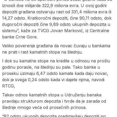
iznosili dve milijarde 322,9 miliona evra. U ovoj godini
depoziti građana ostvaruju rast od 331,4 miliona evra ili
14,27 odsto. Kratkoročni depoziti, čine 90,11 odsto, dok
dugoročni depoziti čine 9,89 odsto ukupnih depozita u
sistemu”, kaže za TVCG Jovan Marković, iz Centralne
banke Crne Gore.
Veliko poverenje građana da novac čuvaju u bankama
ne prati i rast kamatnih stopa na štednju.
I dok su kamatne stope na kredite u odnosu na prošlu
godinu porasle, na štednju su pale. Tako banke u
proseku uzimaju 6,47 odsto kamate kada daju novac,
dok je svega 0,24 odsto kada vi dajete njima, navodi
RTCG,
Takav odnos kamatnih stopa u Udruženju banaka
pravdaju strukturom depozita i tvrde da je zarada od
štednje mnogo veća od prosečnih prinosa.
“82 odsto ukupnih depozita predstavljaju depoziti po