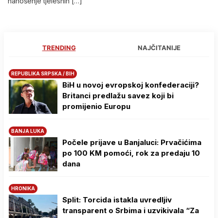
nanošenje tjelesnih […]
TRENDING
NAJČITANIJE
REPUBLIKA SRPSKA / BIH
BiH u novoj evropskoj konfederaciji?
Britanci predlažu savez koji bi
promijenio Europu
BANJA LUKA
Počele prijave u Banjaluci: Prvačićima
po 100 KM pomoći, rok za predaju 10
dana
HRONIKA
Split: Torcida istakla uvredljiv
transparent o Srbima i uzvikivala “Za