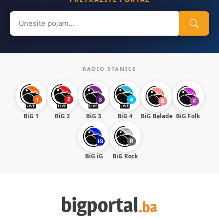
Search
for:
RADIO STANICE
BiG 1
BiG 2
BiG 3
BiG 4
BiG Balade
BiG Folk
BiG iG
BiG Rock