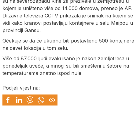
su na severozapadu Kine za preživele u zemljotresu u
kojem je uništeno više od 14.000 domova, preneo je AP.
Državna televizija CCTV prikazala je snimak na kojem se
vidi kako kranovi postavljaju kontejnere u selu Meipou u
provinciji Gansu.
Očekuje se da će ukupno biti postavljeno 500 kontejnera
na devet lokacija u tom selu.
Više od 87.000 ljudi evakuisano je nakon zemljotresa u
ponedeljak uveče, a mnogi su bili smešteni u šatore na
temperaturama znatno ispod nule.
Podijeli vijest na: