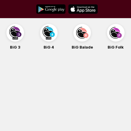
Skip
to
content
BiG 3
BiG 4
BiG Balade
BiG Folk