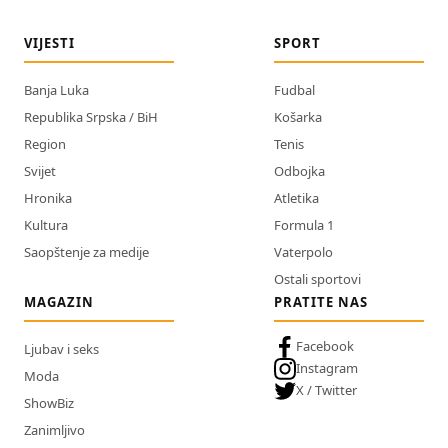
VIJESTI
SPORT
Banja Luka
Fudbal
Republika Srpska / BiH
Košarka
Region
Tenis
Svijet
Odbojka
Hronika
Atletika
Kultura
Formula 1
Saopštenje za medije
Vaterpolo
Ostali sportovi
MAGAZIN
PRATITE NAS
Facebook
Ljubav i seks
Instagram
Moda
X / Twitter
ShowBiz
Zanimljivo