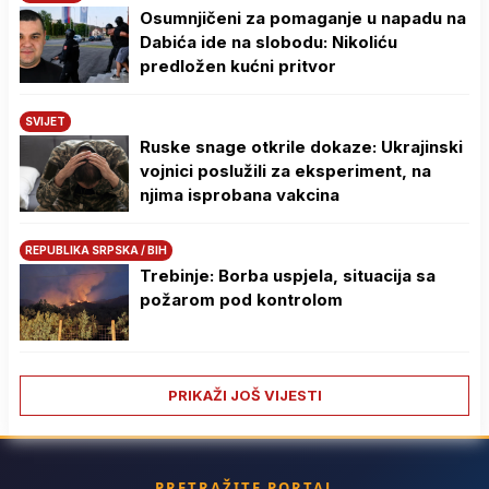
Osumnjičeni za pomaganje u napadu na
Dabića ide na slobodu: Nikoliću
predložen kućni pritvor
SVIJET
Ruske snage otkrile dokaze: Ukrajinski
vojnici poslužili za eksperiment, na
njima isprobana vakcina
REPUBLIKA SRPSKA / BIH
Trebinje: Borba uspjela, situacija sa
požarom pod kontrolom
PRIKAŽI JOŠ VIJESTI
PRETRAŽITE PORTAL