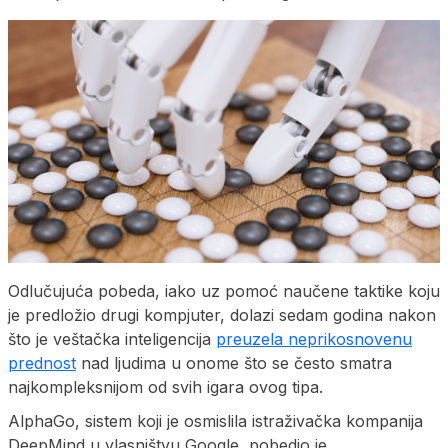
Odlučujuća pobeda, iako uz pomoć naučene taktike koju
je predložio drugi kompjuter, dolazi sedam godina nakon
što je veštačka inteligencija
preuzela neprikosnovenu
prednost
nad ljudima u onome što se često smatra
najkompleksnijom od svih igara ovog tipa.
AlphaGo, sistem koji je osmislila istraživačka kompanija
DeepMind u vlasništvu Google, pobedio je