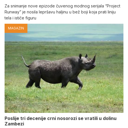
Za snimanje nove epizode čuvenog modnog serijala “Project
Runway” je nosila lepršavu haljinu u bež boji koja prati liniju
tela i ističe figuru
MAGAZIN
Poslije tri decenije crni nosorozi se vratili u dolinu
Zambezi