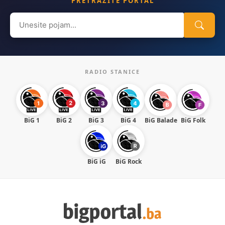
PRETRAŽITE PORTAL
Search
for:
RADIO STANICE
BiG 1
BiG 2
BiG 3
BiG 4
BiG Balade
BiG Folk
BiG iG
BiG Rock