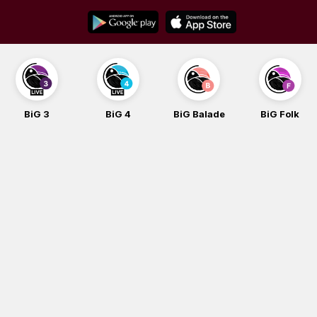
Skip
to
content
BiG 3
BiG 4
BiG Balade
BiG Folk