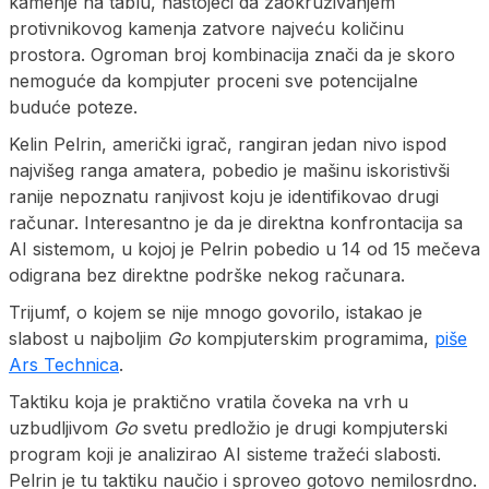
kamenje na tablu, nastojeći da zaokruživanjem
protivnikovog kamenja zatvore najveću količinu
prostora. Ogroman broj kombinacija znači da je skoro
nemoguće da kompjuter proceni sve potencijalne
buduće poteze.
Kelin Pelrin, američki igrač, rangiran jedan nivo ispod
najvišeg ranga amatera, pobedio je mašinu iskoristivši
ranije nepoznatu ranjivost koju je identifikovao drugi
računar. Interesantno je da je direktna konfrontacija sa
AI sistemom, u kojoj je Pelrin pobedio u 14 od 15 mečeva
odigrana bez direktne podrške nekog računara.
Trijumf, o kojem se nije mnogo govorilo, istakao je
slabost u najboljim
Go
kompjuterskim programima,
piše
Ars Technica
.
Taktiku koja je praktično vratila čoveka na vrh u
uzbudljivom
Go
svetu predložio je drugi kompjuterski
program koji je analizirao AI sisteme tražeći slabosti.
Pelrin je tu taktiku naučio i sproveo gotovo nemilosrdno.