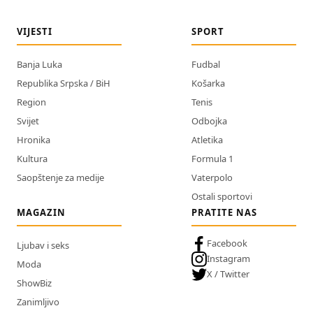
VIJESTI
SPORT
Banja Luka
Fudbal
Republika Srpska / BiH
Košarka
Region
Tenis
Svijet
Odbojka
Hronika
Atletika
Kultura
Formula 1
Saopštenje za medije
Vaterpolo
Ostali sportovi
MAGAZIN
PRATITE NAS
Facebook
Ljubav i seks
Instagram
Moda
X / Twitter
ShowBiz
Zanimljivo