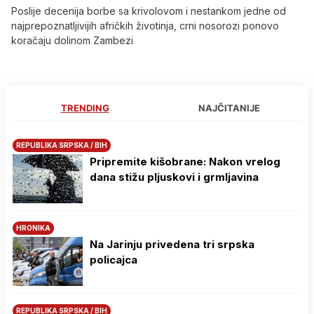
Poslije decenija borbe sa krivolovom i nestankom jedne od
najprepoznatljivijih afričkih životinja, crni nosorozi ponovo
koračaju dolinom Zambezi
TRENDING
NAJČITANIJE
REPUBLIKA SRPSKA / BIH
Pripremite kišobrane: Nakon vrelog
dana stižu pljuskovi i grmljavina
HRONIKA
Na Јarinju privedena tri srpska
policajca
REPUBLIKA SRPSKA / BIH