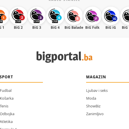
G 1
BiG 2
BiG 3
BiG 4
BiG Balade
BiG Folk
BiG iG
BiG
SPORT
MAGAZIN
Fudbal
Ljubav i seks
Košarka
Moda
Tenis
ShowBiz
Odbojka
Zanimljivo
Atletika