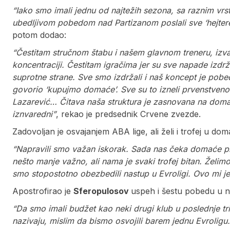
“Iako smo imali jednu od najtežih sezona, sa raznim vr
ubedljivom pobedom nad Partizanom poslali sve ‘hejtere
potom dodao:
“Čestitam stručnom štabu i našem glavnom treneru, izva
koncentraciji. Čestitam igračima jer su sve napade izdržal
suprotne strane. Sve smo izdržali i naš koncept je pobe
govorio ‘kupujmo domaće’. Sve su to izneli prvenstveno
Lazarević… Čitava naša struktura je zasnovana na domaćim
iznvaredni”
, rekao je predsednik Crvene zvezde.
Zadovoljan je osvajanjem ABA lige, ali želi i trofej u d
“Napravili smo važan iskorak. Sada nas čeka domaće prv
nešto manje važno, ali nama je svaki trofej bitan. Želi
smo stopostotno obezbedili nastup u Evroligi. Ovo mi je j
Apostrofirao je
Sferopulosov
uspeh i šestu pobedu u ni
“Da smo imali budžet kao neki drugi klub u poslednje tri
nazivaju, mislim da bismo osvojili barem jednu Evrolig