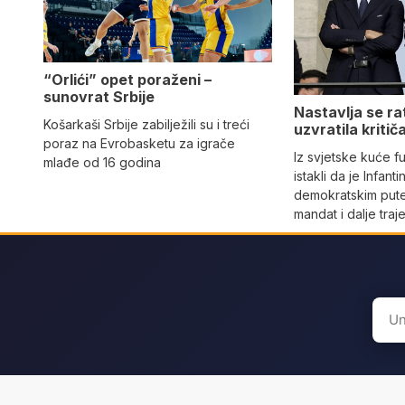
“Orlići” opet poraženi –
sunovrat Srbije
Nastavlja se ra
Košarkaši Srbije zabilježili su i treći
uzvratila kritič
poraz na Evrobasketu za igrače
Iz svjetske kuće 
mlađe od 16 godina
istakli da je Infant
demokratskim pute
mandat i dalje traj
Sear
for: