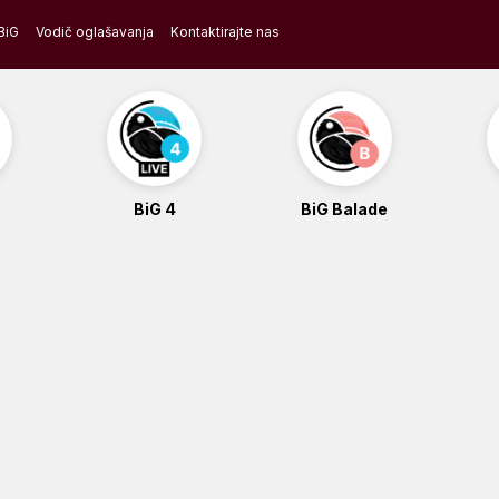
BiG
Vodič oglašavanja
Kontaktirajte nas
BiG 4
BiG Balade