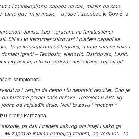
stama i tehnologijama napada na nas, mislim da smo
’ tamo gde im je mesto – u rupe”
, započeo je
Čović
, a
nrednom Janisu, kao i igračima na fanatastičnoj
i. Bili su to instrumentalizovani i plaćeni napadi sa
dio. To je koncept domaćih igrača, a tada sam se šalio i
 domaći igrači – Teodosić, Nedović, Davidovac, Lazić,
 igračima, a to su podržali naši stranci koji su bili
omaćem šampionatu.
enstvo i verujm da ćemo i tu napraviti rezultat. Ono je
mo da budemo prvaci naše države. Trofejom u ABA ligi
edna od najslađih titula. Neki to zovu i ‘metlom’.”
zu protiv Partizana.
 sezone, pa čak i trenera kakvog oni imaji i kako ga
u… Mi zapravo imamo najboljeg trenera, on vodi 6:0. To