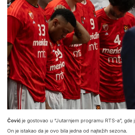
Čović
je gostovao u “Jutarnjem programu RTS-a”, gde je
On je istakao da je ovo bila jedna od najtežih sezona.