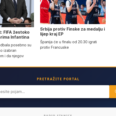
Srbija protiv Finske za medalju i
t: FIFA žestoko
lijep kraj EP
arima Infantina
Španija će u finalu od 20.30 igrati
fudbala posebno su
protiv Francuske
ino izabran
m i da njegov
e
PRETRAŽITE PORTAL
ch
RADIO STANICE