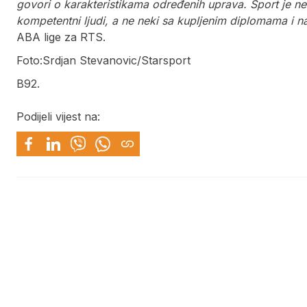
govori o karakteristikama određenih uprava. Sport je ne
kompetentni ljudi, a ne neki sa kupljenim diplomama i 
ABA lige za RTS.
Foto:Srdjan Stevanovic/Starsport
B92.
Podijeli vijest na: