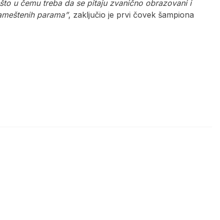
što u čemu treba da se pitaju zvanično obrazovani i
nameštenih parama”
, zaključio je prvi čovek šampiona