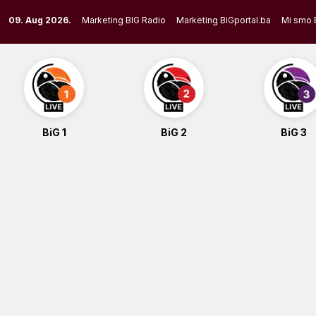
Skip
09. Aug 2026.
Marketing BIG Radio
Marketing BiGportal.ba
Mi smo 
to
content
BiG 1
BiG 2
BiG 3