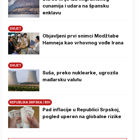
cunamija i udara na špansku
enklavu
SVIJET
Objavljeni prvi snimci Modžtabe
Hamneja kao vrhovnog vođe Irana
SVIJET
Suša, preko nuklearke, ugrozila
mađarsku valutu
REPUBLIKA SRPSKA / BIH
Pad inflacije u Republici Srpskoj,
pogled uperen na globalne rizike