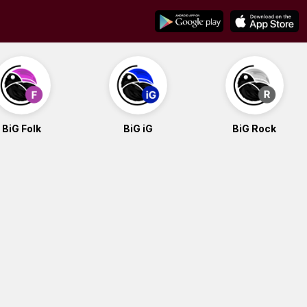
BiG Folk
BiG iG
BiG Rock