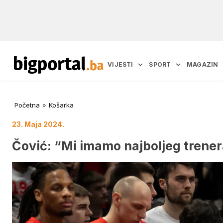
VIJESTI
SPORT
MAGAZIN
Početna
»
Košarka
23. Maja 2024.
Čović: “Mi imamo najboljeg trenera