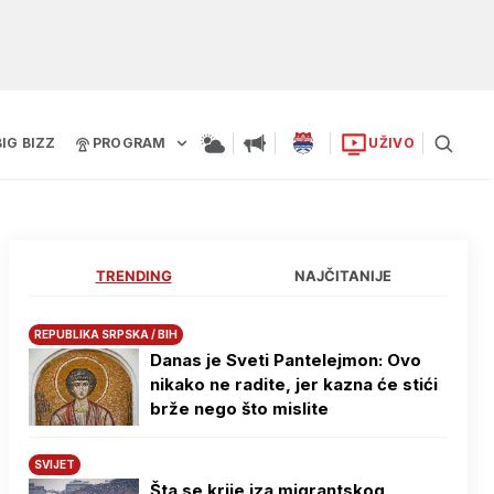
BIG BIZZ
PROGRAM
UŽIVO
TRENDING
NAJČITANIJE
REPUBLIKA SRPSKA / BIH
Danas je Sveti Pantelejmon: Ovo
nikako ne radite, jer kazna će stići
brže nego što mislite
SVIJET
Šta se krije iza migrantskog