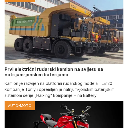
Prvi električni rudarski kamion na svijetu sa
natrijum-jonskim baterijama
Kamion je razvijen na platformi rudarskog modela TLE120
kompanije Tonly i opremljen je natrijum-jonskim baterijskim
sistemom serije „Haixing“ kompanije Hina Battery
AUTO-MOTO