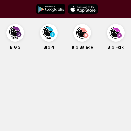
Skip
to
content
BiG 3
BiG 4
BiG Balade
BiG Folk