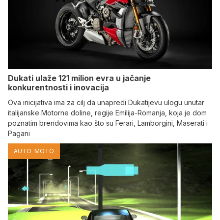
Dukati ulaže 121 milion evra u jačanje
konkurentnosti i inovacija
Ova inicijativa ima za cilj da unapredi Dukatijevu ulogu unutar
italijanske Motorne doline, regije Emilija-Romanja, koja je dom
poznatim brendovima kao što su Ferari, Lamborgini, Maserati i
Pagani
AUTO-MOTO