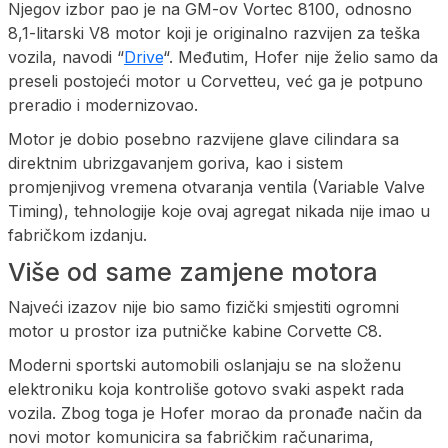
Njegov izbor pao je na GM-ov Vortec 8100, odnosno
8,1-litarski V8 motor koji je originalno razvijen za teška
vozila, navodi “
Drive
“. Međutim, Hofer nije želio samo da
preseli postojeći motor u Corvetteu, već ga je potpuno
preradio i modernizovao.
Motor je dobio posebno razvijene glave cilindara sa
direktnim ubrizgavanjem goriva, kao i sistem
promjenjivog vremena otvaranja ventila (Variable Valve
Timing), tehnologije koje ovaj agregat nikada nije imao u
fabričkom izdanju.
Više od same zamjene motora
Najveći izazov nije bio samo fizički smjestiti ogromni
motor u prostor iza putničke kabine Corvette C8.
Moderni sportski automobili oslanjaju se na složenu
elektroniku koja kontroliše gotovo svaki aspekt rada
vozila. Zbog toga je Hofer morao da pronađe način da
novi motor komunicira sa fabričkim računarima,