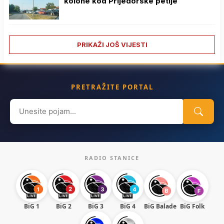
kolone kod Prijedorske petlje
PRIKAŽI JOŠ VIJESTI
PRETRAŽITE PORTAL
Search
for:
RADIO STANICE
BiG 1
BiG 2
BiG 3
BiG 4
BiG Balade
BiG Folk