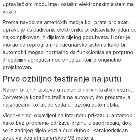
upravljačkim modulima i ostalim elektronskim sistemima
vozila.
Prema navodima američkih medija koji prate projekat,
upravo je usklađivanje elektronike predstavljalo jedan od
najkomplikovanijih dijelova cijelog poduhvata. Hofer je
morao da reprogramira računarske sisteme kako bi
automobil mogao normalno da funkcioniše sa potpuno
drugačijim agregatom od onog za koji je originalno
projektovan.
Prvo ozbiljno testiranje na putu
Nakon brojnih testova u radionici i prvih kratkih vožnji,
Corvette je konačno izašla na autoput, što predstavlja
najznačajniji korak do sada u razvoju automobila.
Video-snimci objavljeni na internetu prikazuju automobil
kako bez problema održava brzinu u saobraćaju, dok
se iz zadnjeg dijela vozila čuje dubok i karakterističan
zvuk velikog atmosferskog V8 motora.