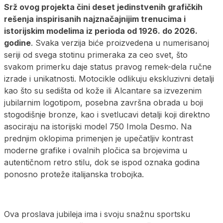
Srž ovog projekta čini deset jedinstvenih grafičkih
rešenja inspirisanih najznačajnijim trenucima i
istorijskim modelima iz perioda od 1926. do 2026.
godine
. Svaka verzija biće proizvedena u numerisanoj
seriji od svega stotinu primeraka za ceo svet, što
svakom primerku daje status pravog remek-dela ručne
izrade i unikatnosti. Motocikle odlikuju ekskluzivni detalji
kao što su sedišta od kože ili Alcantare sa izvezenim
jubilarnim logotipom, posebna završna obrada u boji
stogodišnje bronze, kao i svetlucavi detalji koji direktno
asociraju na istorijski model 750 Imola Desmo. Na
prednjim oklopima primenjen je upečatljiv kontrast
moderne grafike i ovalnih pločica sa brojevima u
autentičnom retro stilu, dok se ispod oznaka godina
ponosno proteže italijanska trobojka.
Ova proslava jubileja ima i svoju snažnu sportsku