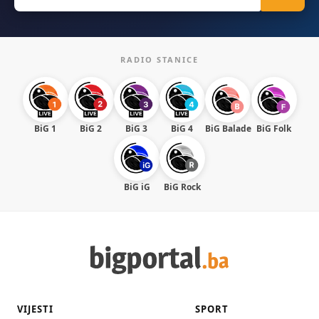
for:
RADIO STANICE
BiG 1
BiG 2
BiG 3
BiG 4
BiG Balade
BiG Folk
BiG iG
BiG Rock
VIJESTI
SPORT