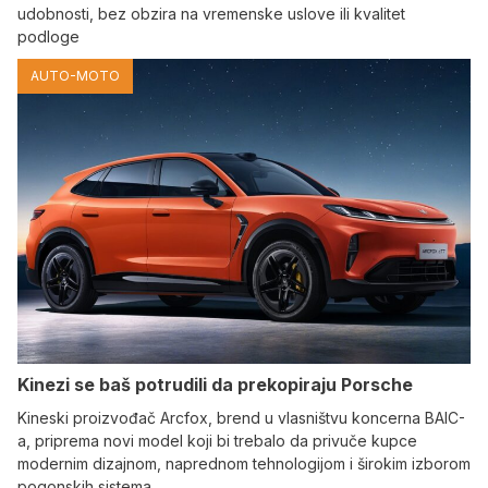
udobnosti, bez obzira na vremenske uslove ili kvalitet
podloge
AUTO-MOTO
Kinezi se baš potrudili da prekopiraju Porsche
Kineski proizvođač Arcfox, brend u vlasništvu koncerna BAIC-
a, priprema novi model koji bi trebalo da privuče kupce
modernim dizajnom, naprednom tehnologijom i širokim izborom
pogonskih sistema