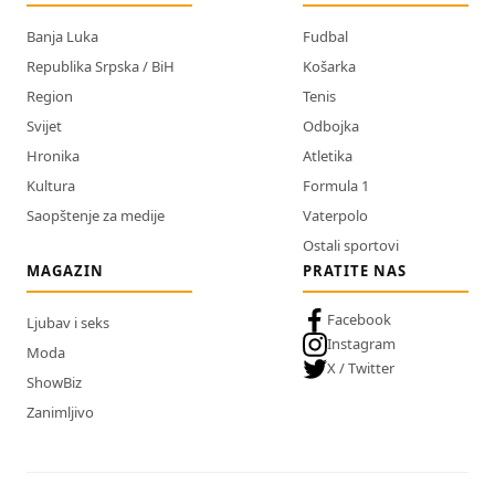
Banja Luka
Fudbal
Republika Srpska / BiH
Košarka
Region
Tenis
Svijet
Odbojka
Hronika
Atletika
Kultura
Formula 1
Saopštenje za medije
Vaterpolo
Ostali sportovi
MAGAZIN
PRATITE NAS
Facebook
Ljubav i seks
Instagram
Moda
X / Twitter
ShowBiz
Zanimljivo