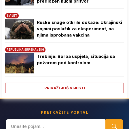
predložen kućni pritvor
SVIJET
Ruske snage otkrile dokaze: Ukrajinski
vojnici poslužili za eksperiment, na
njima isprobana vakcina
REPUBLIKA SRPSKA / BIH
Trebinje: Borba uspjela, situacija sa
požarom pod kontrolom
PRIKAŽI JOŠ VIJESTI
PRETRAŽITE PORTAL
Search