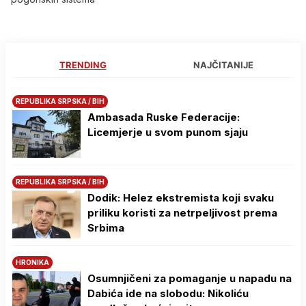
TRENDING
NAJČITANIJE
REPUBLIKA SRPSKA / BIH
Ambasada Ruske Federacije:
Licemjerje u svom punom sjaju
REPUBLIKA SRPSKA / BIH
Dodik: Helez ekstremista koji svaku
priliku koristi za netrpeljivost prema
Srbima
HRONIKA
Osumnjičeni za pomaganje u napadu na
Dabića ide na slobodu: Nikoliću