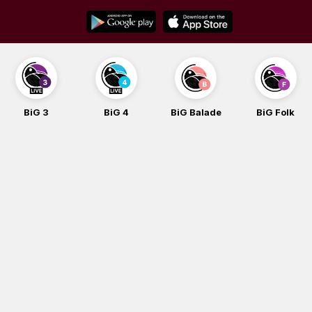
Skip
to
content
BiG 4
BiG Balade
BiG Folk
BiG iG