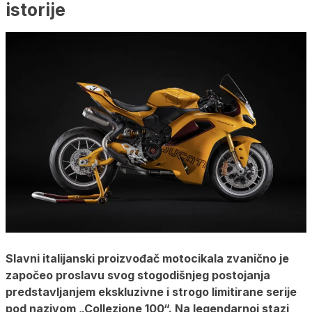
istorije
Slavni italijanski proizvođač motocikala zvanično je
započeo proslavu svog stogodišnjeg postojanja
predstavljanjem ekskluzivne i strogo limitirane serije
pod nazivom „Collezione 100“. Na legendarnoj stazi