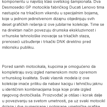
komponentu u najvišoj klasi svetskog šampionata. Dva
Desmosedici GP motocikla fabričkog Ducati Lenovo tima
nastupiće na trkačkom vikendu u specijalnim bojama,
koje u jednom jedinstvenom dizajnu objedinjuju svih
deset grafičkih rešenja iz ove jubilarne kolekcije. Time se
na direktan način povezuju drumska ekskluzivnost i
vrhunske tehnološke inovacije sa trkačkih staza,
prenoseći uzbuđenje i trkački DNK direktno pred
milionsku publiku.
Pored samih motocikala, kupcima je omogućeno da
kompletiraju svoj izgled namenskom moto opremom
vrhunskog kvaliteta. Svaki vlasnik modela iz ove
kolekcije imaće priliku da nabavi kacigu i tehničku jaknu
u identičnim kombinacijama boja koje prate izgled
njegovog dvotočkaša. Proizvođač je otišao i korak dalje
u povezivanju sa svetom umetnosti, pa uz svaki motocikl
dolaze i dve numerisane i potpisane umetničke grafike