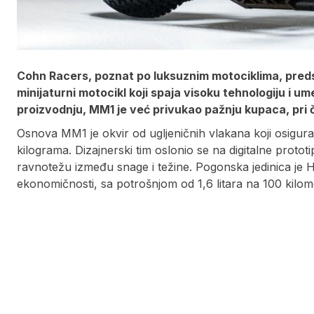
Cohn Racers, poznat po luksuznim motociklima, preds
minijaturni motocikl koji spaja visoku tehnologiju i u
proizvodnju, MM1 je već privukao pažnju kupaca, pri č
Osnova MM1 je okvir od ugljeničnih vlakana koji osigu
kilograma. Dizajnerski tim oslonio se na digitalne protot
ravnotežu između snage i težine. Pogonska jedinica je
ekonomičnosti, sa potrošnjom od 1,6 litara na 100 kilom