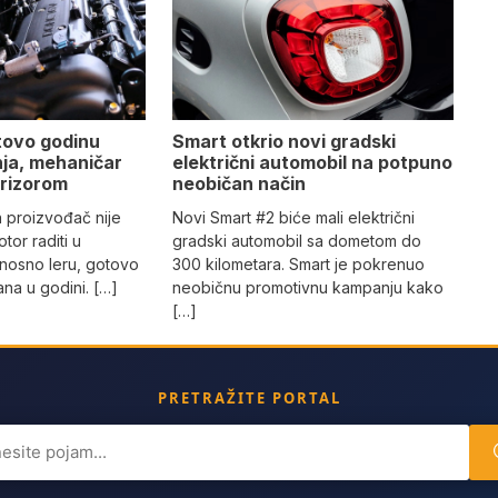
tovo godinu
Smart otkrio novi gradski
ja, mehaničar
električni automobil na potpuno
prizorom
neobičan način
n proizvođač nije
Novi Smart #2 biće mali električni
tor raditi u
gradski automobil sa dometom do
nosno leru, gotovo
300 kilometara. Smart je pokrenuo
na u godini. […]
neobičnu promotivnu kampanju kako
[…]
PRETRAŽITE PORTAL
ch