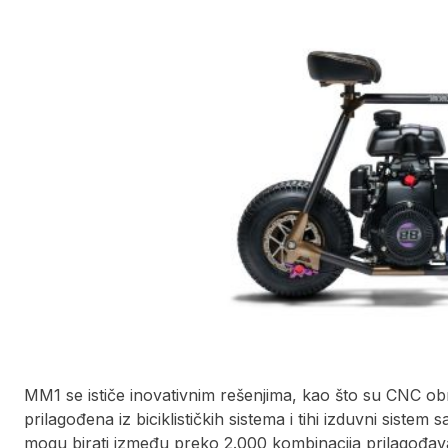
MM1 se ističe inovativnim rešenjima, kao što su CNC obr
prilagođena iz biciklističkih sistema i tihi izduvni siste
mogu birati između preko 2.000 kombinacija prilagođavanj