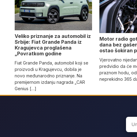
Veliko priznanje za automobil iz
Motor radio go
Srbije: Fiat Grande Panda iz
dana bez gašen
Kragujevca proglašena
ostao šokiran 
„Povratkom godine
Vjerovatno nijeda
Fiat Grande Panda, automobil koji se
predvidio da će mo
proizvodi u Kragujevcu, dobila je
praznom hodu, od
novo međunarodno priznanje. Na
neprekidno 365 da
premijernom izdanju nagrada „CAR
Genius […]
Sear
for: