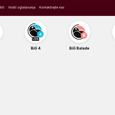
BiG
Vodič oglašavanja
Kontaktirajte nas
BiG 4
BiG Balade