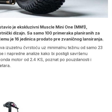
tavio je ekskluzivni Muscle Mini One (MM1),
metnički dizajn. Sa samo 100 primeraka planiranih za
emu je 16 jedinica prodato pre zvaničnog lansiranja.
rava izuzetnu čvrstoću uz minimalnu težinu od samo 23
ipe i napredne analize kako bi postigli savršenu
 Honda motor od 2.4 KS, poznat po pouzdanosti i
etara.