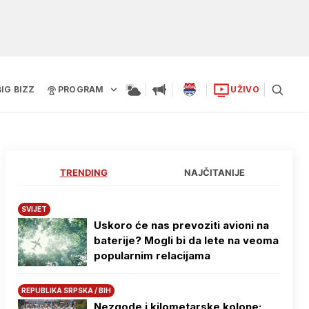
BIG BIZZ
PROGRAM
UŽIVO
TRENDING
NAJČITANIJE
SVIJET
Uskoro će nas prevoziti avioni na
baterije? Mogli bi da lete na veoma
popularnim relacijama
REPUBLIKA SRPSKA / BIH
Nezgode i kilometarske kolone: