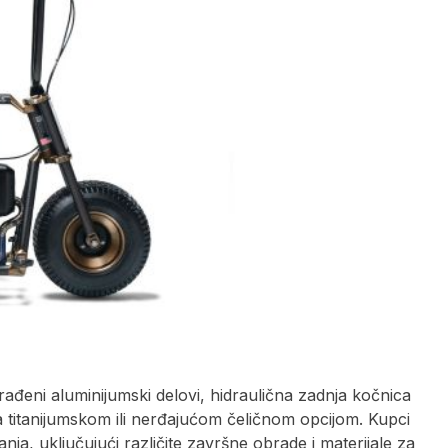
ađeni aluminijumski delovi, hidraulična zadnja kočnica
m sa titanijumskom ili nerđajućom čeličnom opcijom. Kupci
a, uključujući različite završne obrade i materijale za