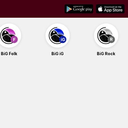
BiG Folk
BiG iG
BiG Rock