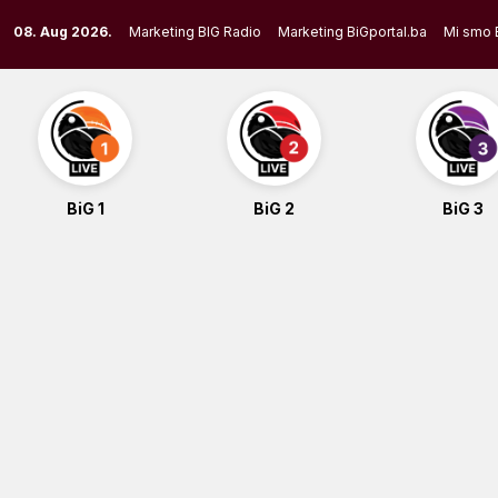
Skip
08. Aug 2026.
Marketing BIG Radio
Marketing BiGportal.ba
Mi smo 
to
content
BiG 1
BiG 2
BiG 3