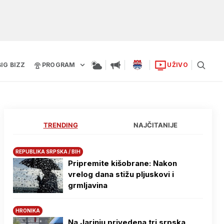
BIG BIZZ
PROGRAM
UŽIVO
TRENDING
NAJČITANIJE
REPUBLIKA SRPSKA / BIH
Pripremite kišobrane: Nakon
vrelog dana stižu pljuskovi i
grmljavina
HRONIKA
Na Јarinju privedena tri srpska