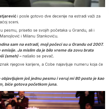
atjarević
i posle gotovo dve decenije na estradi važi za
aćoj sceni.
 pesmu, prisetio se svojih početaka u Grandu, ali i
Manojlović i Milanu Stankoviću.
odina sam na estradi, moji počeci su u Grandu od 2007.
 emisije. Ja mislim da je bilo vreme da zovu brata
pši (smeh) –
našalio se pevač.
nak njegove karijere, a Cobe najavljuje numeru koja će
o objavljujem još jednu pesmu i veruj mi 80 posto je kao
im, biće gotova početkom juna.