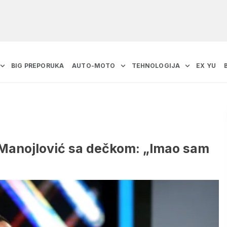
BIG PREPORUKA
AUTO-MOTO
TEHNOLOGIJA
EX YU
 Manojlović sa dečkom: „Imao sam