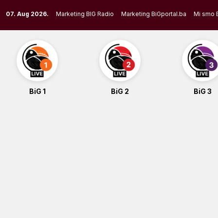
Skip
07. Aug 2026.
Marketing BIG Radio
Marketing BiGportal.ba
Mi smo 
to
content
BiG 1
BiG 2
BiG 3