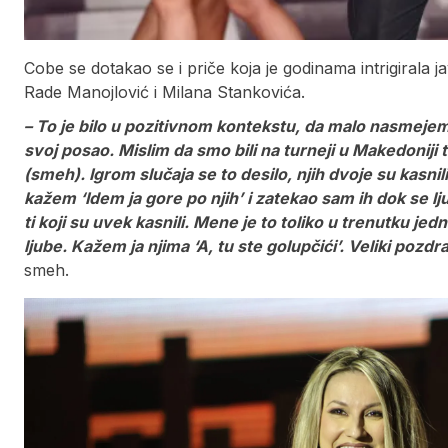
Cobe se dotakao se i priče koja je godinama intrigirala 
Rade Manojlović i Milana Stankovića.
– To je bilo u pozitivnom kontekstu, da malo nasmejem 
svoj posao. Mislim da smo bili na turneji u Makedoniji 
(smeh). Igrom slučaja se to desilo, njih dvoje su kasnili
kažem ‘Idem ja gore po njih’ i zatekao sam ih dok se lju
ti koji su uvek kasnili. Mene je to toliko u trenutku je
ljube. Kažem ja njima ‘A, tu ste golupčići’. Veliki pozdrav
smeh.