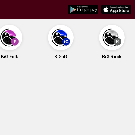
BiG Folk
BiG iG
BiG Rock