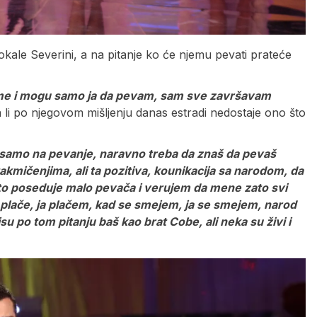
ale Severini, a na pitanje ko će njemu pevati prateće
esme i mogu samo ja da pevam, sam sve završavam
li po njegovom mišljenju danas estradi nedostaje ono što
šu samo na pevanje, naravno treba da znaš da pevaš
akmičenjima, ali ta pozitiva, kounikacija sa narodom, da
a to poseduje malo pevača i verujem da mene zato svi
se plače, ja plačem, kad se smejem, ja se smejem, narod
su po tom pitanju baš kao brat Cobe, ali neka su živi i