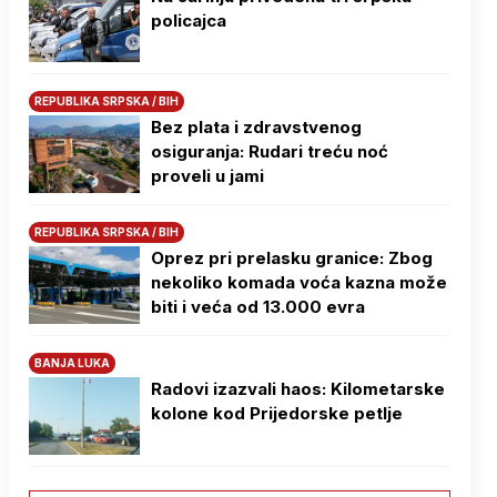
policajca
REPUBLIKA SRPSKA / BIH
Bez plata i zdravstvenog
osiguranja: Rudari treću noć
proveli u jami
REPUBLIKA SRPSKA / BIH
Oprez pri prelasku granice: Zbog
nekoliko komada voća kazna može
biti i veća od 13.000 evra
BANJA LUKA
Radovi izazvali haos: Kilometarske
kolone kod Prijedorske petlje