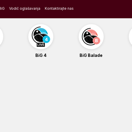
BiG
Vodič oglašavanja
Kontaktirajte nas
BiG 4
BiG Balade