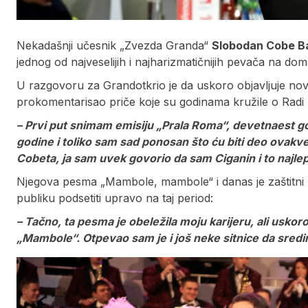
Nekadašnji učesnik „Zvezda Granda“
Slobodan Cobe B
jednog od najveselijih i najharizmatičnijih pevača na dom
U razgovoru za Grandotkrio je da uskoro objavljuje novu
prokomentarisao priče koje su godinama kružile o Radi 
– Prvi put snimam emisiju „Prala Roma“, devetnaest g
godine i toliko sam sad ponosan što ću biti deo ovakve
Cobeta, ja sam uvek govorio da sam Ciganin i to najle
Njegova pesma „Mambole, mambole“ i danas je zaštitni z
publiku podsetiti upravo na taj period:
– Tačno, ta pesma je obeležila moju karijeru, ali uskor
„Mambole“. Otpevao sam je i još neke sitnice da sred