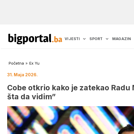
VIJESTI
SPORT
MAGAZIN
Početna
»
Ex Yu
31. Maja 2026.
Cobe otkrio kako je zatekao Radu
šta da vidim”