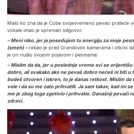
Malo ko zna da je Cobe svojevremeno pevao prateće vok
vokale imao je spreman odgovor.
– Meni niko, jer ja posedujem tu energiju za moje p
(smeh) –
rekao je pred Grandovim kamerama i otkrio da 
je on nudio svojom pojavom i pesmama:
– Mislim da da, jer u poslednje vreme svi se orijenti
dobro, ali svakako ako ne pevaš dobro nećeš ni biti u t
budeš otvoren i iskren, to je danas retkost. Mislim d
vole i da su me zato prihvatili. Ja sam takav, kad mi 
me je zbog toga zgotivio i prihvatio. Današnji pevači ni
zdravi.