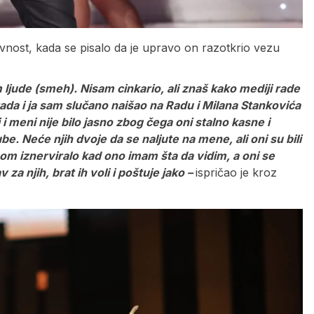
javnost, kada se pisalo da je upravo on razotkrio vezu
ljude (smeh). Nisam cinkario, ali znaš kako mediji rade
tada i ja sam slučano naišao na Radu i Milana Stankovića
 i meni nije bilo jasno zbog čega oni stalno kasne i
be. Neće njih dvoje da se naljute na mene, ali oni su bili
dnom iznerviralo kad ono imam šta da vidim, a oni se
 za njih, brat ih voli i poštuje jako –
ispričao je kroz