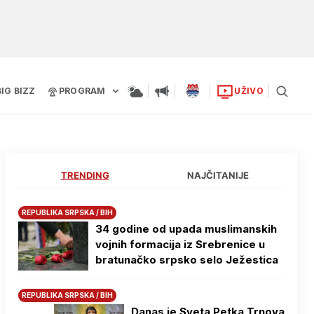
BIG BIZZ
PROGRAM
UŽIVO
TRENDING
NAJČITANIJE
REPUBLIKA SRPSKA / BIH
34 godine od upada muslimanskih
vojnih formacija iz Srebrenice u
bratunačko srpsko selo Јežestica
REPUBLIKA SRPSKA / BIH
Danas je Sveta Petka Trnova