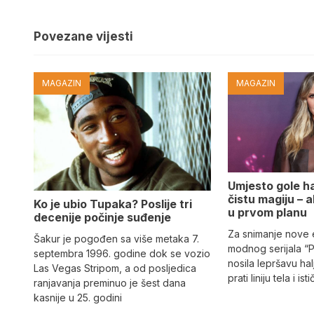
Povezane vijesti
MAGAZIN
MAGAZIN
Umjesto gole hal
čistu magiju – al
Ko je ubio Tupaka? Poslije tri
u prvom planu
decenije počinje suđenje
Za snimanje nove
Šakur je pogođen sa više metaka 7.
modnog serijala “
septembra 1996. godine dok se vozio
nosila lepršavu hal
Las Vegas Stripom, a od posljedica
prati liniju tela i ist
ranjavanja preminuo je šest dana
kasnije u 25. godini