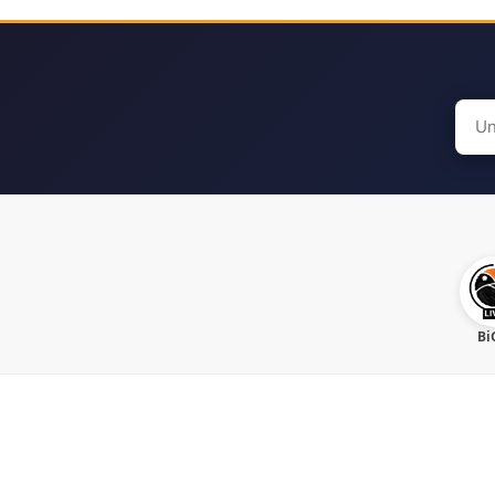
Sear
for:
Bi