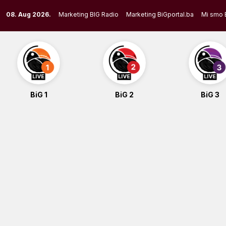
Skip
08. Aug 2026.
Marketing BIG Radio
Marketing BiGportal.ba
Mi smo 
to
content
BiG 1
BiG 2
BiG 3