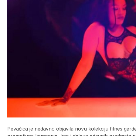
Pevačica je nedavno objavila novu kolekciju fitnes garde
promotivne kampanje, kao i delova odevnih predmeta pev