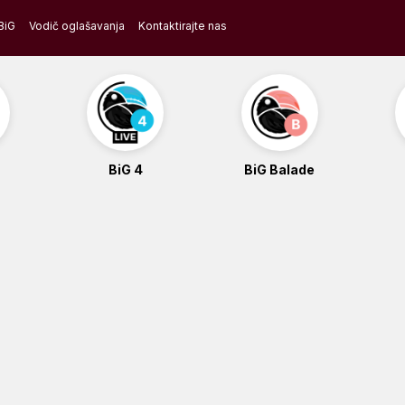
BiG
Vodič oglašavanja
Kontaktirajte nas
BiG 4
BiG Balade