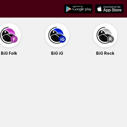
BiG Folk
BiG iG
BiG Rock