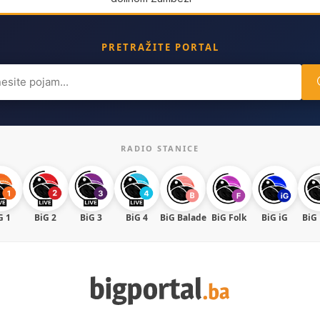
PRETRAŽITE PORTAL
ch
RADIO STANICE
G 1
BiG 2
BiG 3
BiG 4
BiG Balade
BiG Folk
BiG iG
BiG