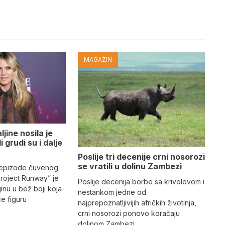
MAGAZIN
jine nosila je
i grudi su i dalje
Poslije tri decenije crni nosorozi
se vratili u dolinu Zambezi
 epizode čuvenog
Project Runway” je
Poslije decenija borbe sa krivolovom i
jinu u bež boji koja
nestankom jedne od
iče figuru
najprepoznatljivijih afričkih životinja,
crni nosorozi ponovo koračaju
dolinom Zambezi