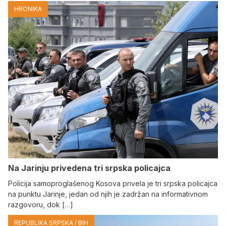
HRONIKA
Na Јarinju privedena tri srpska policajca
Policija samoproglašenog Kosova privela je tri srpska policajca
na punktu Јarinje, jedan od njih je zadržan na informativnom
razgovoru, dok […]
REPUBLIKA SRPSKA / BIH