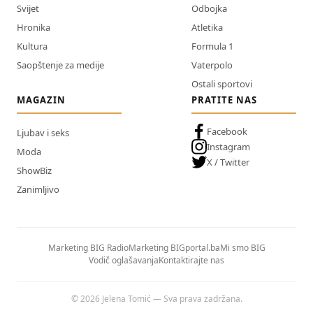
Svijet
Odbojka
Hronika
Atletika
Kultura
Formula 1
Saopštenje za medije
Vaterpolo
Ostali sportovi
MAGAZIN
PRATITE NAS
Facebook
Ljubav i seks
Instagram
Moda
X / Twitter
ShowBiz
Zanimljivo
Marketing BIG Radio
Marketing BIGportal.ba
Mi smo BIG
Vodič oglašavanja
Kontaktirajte nas
© 2026 Jelena Tomić — Sva prava zadržana.