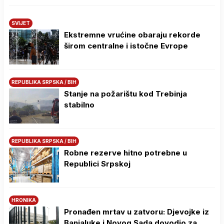
SVIJET
Ekstremne vrućine obaraju rekorde
širom centralne i istočne Evrope
REPUBLIKA SRPSKA / BIH
Stanje na požarištu kod Trebinja
stabilno
REPUBLIKA SRPSKA / BIH
Robne rezerve hitno potrebne u
Republici Srpskoj
HRONIKA
Pronađen mrtav u zatvoru: Djevojke iz
Banjaluke i Novog Sada dovodio za