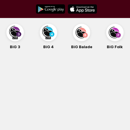
Skip
to
content
BiG 3
BiG 4
BiG Balade
BiG Folk