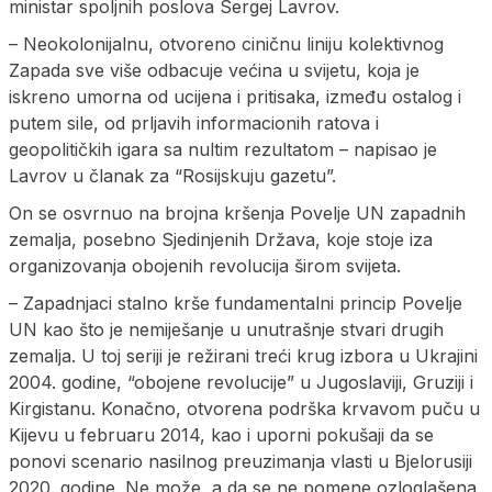
ministar spoljnih poslova Sergej Lavrov.
– Neokolonijalnu, otvoreno ciničnu liniju kolektivnog
Zapada sve više odbacuje većina u svijetu, koja je
iskreno umorna od ucijena i pritisaka, između ostalog i
putem sile, od prljavih informacionih ratova i
geopolitičkih igara sa nultim rezultatom – napisao je
Lavrov u članak za “Rosijskuju gazetu”.
On se osvrnuo na brojna kršenja Povelje UN zapadnih
zemalja, posebno Sjedinjenih Država, koje stoje iza
organizovanja obojenih revolucija širom svijeta.
– Zapadnjaci stalno krše fundamentalni princip Povelje
UN kao što je nemiješanje u unutrašnje stvari drugih
zemalja. U toj seriji je režirani treći krug izbora u Ukrajini
2004. godine, “obojene revolucije” u Јugoslaviji, Gruziji i
Kirgistanu. Konačno, otvorena podrška krvavom puču u
Kijevu u februaru 2014, kao i uporni pokušaji da se
ponovi scenario nasilnog preuzimanja vlasti u Bjelorusiji
2020. godine. Ne može, a da se ne pomene ozloglašena