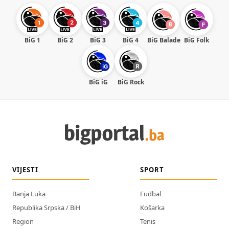
BiG 1
BiG 2
BiG 3
BiG 4
BiG Balade
BiG Folk
BiG iG
BiG Rock
VIJESTI
SPORT
Banja Luka
Fudbal
Republika Srpska / BiH
Košarka
Region
Tenis