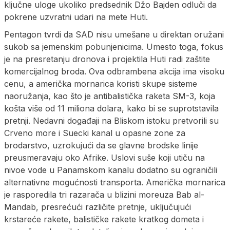
ključne uloge ukoliko predsednik Džo Bajden odluči da
pokrene uzvratni udari na mete Huti.
Pentagon tvrdi da SAD nisu umešane u direktan oružani
sukob sa jemenskim pobunjenicima. Umesto toga, fokus
je na presretanju dronova i projektila Huti radi zaštite
komercijalnog broda. Ova odbrambena akcija ima visoku
cenu, a američka mornarica koristi skupe sisteme
naoružanja, kao što je antibalistička raketa SM-3, koja
košta više od 11 miliona dolara, kako bi se suprotstavila
pretnji. Nedavni događaji na Bliskom istoku pretvorili su
Crveno more i Suecki kanal u opasne zone za
brodarstvo, uzrokujući da se glavne brodske linije
preusmeravaju oko Afrike. Uslovi suše koji utiču na
nivoe vode u Panamskom kanalu dodatno su ograničili
alternativne mogućnosti transporta. Američka mornarica
je rasporedila tri razarača u blizini moreuza Bab al-
Mandab, presrećući različite pretnje, uključujući
krstareće rakete, balističke rakete kratkog dometa i