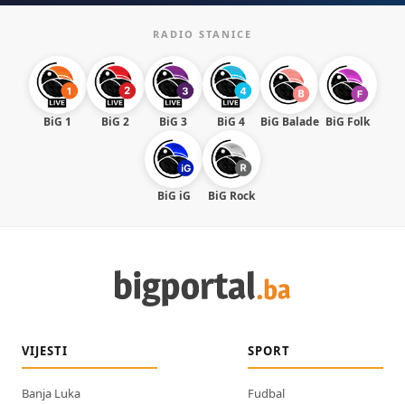
RADIO STANICE
BiG 1
BiG 2
BiG 3
BiG 4
BiG Balade
BiG Folk
BiG iG
BiG Rock
VIJESTI
SPORT
Banja Luka
Fudbal