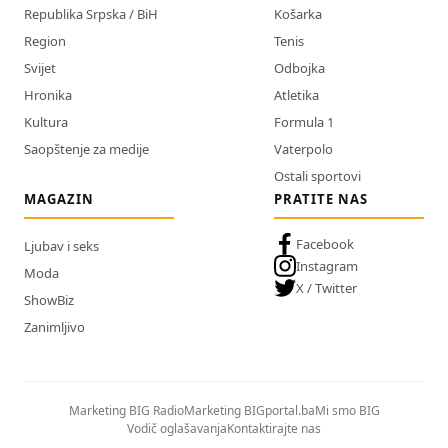
Republika Srpska / BiH
Košarka
Region
Tenis
Svijet
Odbojka
Hronika
Atletika
Kultura
Formula 1
Saopštenje za medije
Vaterpolo
Ostali sportovi
MAGAZIN
PRATITE NAS
Facebook
Ljubav i seks
Instagram
Moda
X / Twitter
ShowBiz
Zanimljivo
Marketing BIG Radio
Marketing BIGportal.ba
Mi smo BIG
Vodič oglašavanja
Kontaktirajte nas