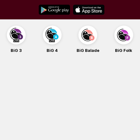
Skip
to
content
BiG 3
BiG 4
BiG Balade
BiG Folk