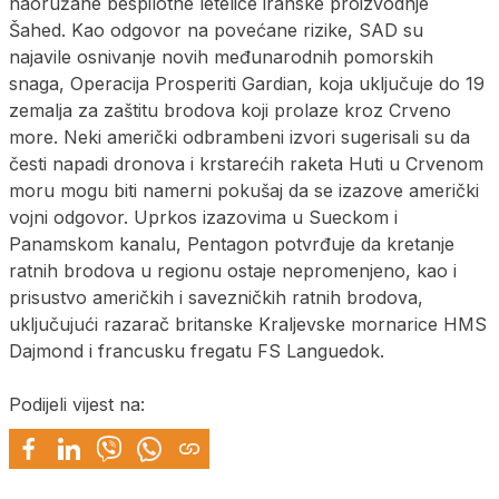
naoružane bespilotne letelice iranske proizvodnje
Šahed. Kao odgovor na povećane rizike, SAD su
najavile osnivanje novih međunarodnih pomorskih
snaga, Operacija Prosperiti Gardian, koja uključuje do 19
zemalja za zaštitu brodova koji prolaze kroz Crveno
more. Neki američki odbrambeni izvori sugerisali su da
česti napadi dronova i krstarećih raketa Huti u Crvenom
moru mogu biti namerni pokušaj da se izazove američki
vojni odgovor. Uprkos izazovima u Sueckom i
Panamskom kanalu, Pentagon potvrđuje da kretanje
ratnih brodova u regionu ostaje nepromenjeno, kao i
prisustvo američkih i savezničkih ratnih brodova,
uključujući razarač britanske Kraljevske mornarice HMS
Dajmond i francusku fregatu FS Languedok.
Podijeli vijest na: