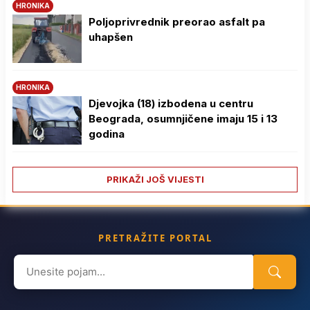
HRONIKA
Poljoprivrednik preorao asfalt pa
uhapšen
HRONIKA
Djevojka (18) izbodena u centru
Beograda, osumnjičene imaju 15 i 13
godina
PRIKAŽI JOŠ VIJESTI
PRETRAŽITE PORTAL
Search
for: