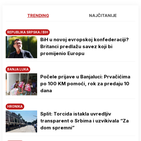
TRENDING
NAJČITANIJE
REPUBLIKA SRPSKA / BIH
BiH u novoj evropskoj konfederaciji?
Britanci predlažu savez koji bi
promijenio Europu
BANJA LUKA
Počele prijave u Banjaluci: Prvačićima
po 100 KM pomoći, rok za predaju 10
dana
HRONIKA
Split: Torcida istakla uvredljiv
transparent o Srbima i uzvikivala “Za
dom spremni”