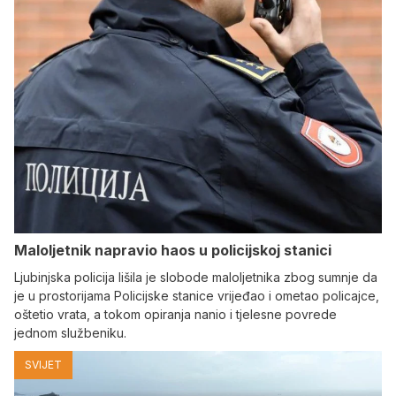
Maloljetnik napravio haos u policijskoj stanici
Ljubinjska policija lišila je slobode maloljetnika zbog sumnje da
je u prostorijama Policijske stanice vrijeđao i ometao policajce,
oštetio vrata, a tokom opiranja nanio i tjelesne povrede
jednom službeniku.
SVIJET