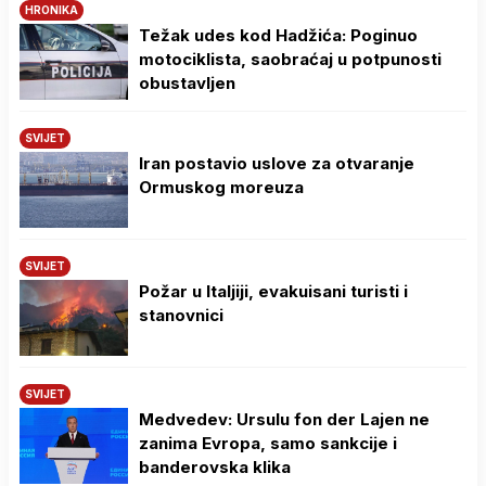
HRONIKA
Težak udes kod Hadžića: Poginuo
motociklista, saobraćaj u potpunosti
obustavljen
SVIJET
Iran postavio uslove za otvaranje
Ormuskog moreuza
SVIJET
Požar u Italjiji, evakuisani turisti i
stanovnici
SVIJET
Medvedev: Ursulu fon der Lajen ne
zanima Evropa, samo sankcije i
banderovska klika