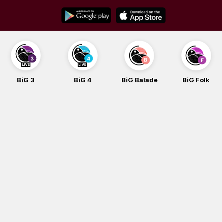
Skip
to
content
BiG 3
BiG 4
BiG Balade
BiG Folk