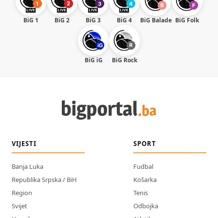
BiG 1
BiG 2
BiG 3
BiG 4
BiG Balade
BiG Folk
BiG iG
BiG Rock
VIJESTI
SPORT
Banja Luka
Fudbal
Republika Srpska / BiH
Košarka
Region
Tenis
Svijet
Odbojka