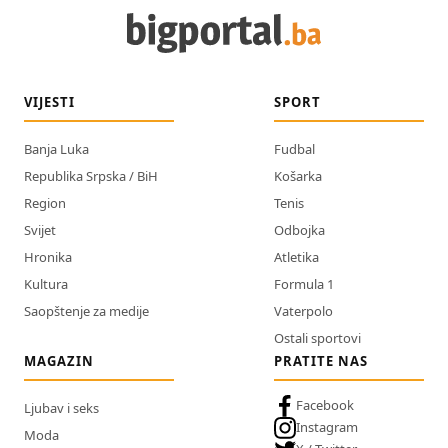
VIJESTI
SPORT
Banja Luka
Fudbal
Republika Srpska / BiH
Košarka
Region
Tenis
Svijet
Odbojka
Hronika
Atletika
Kultura
Formula 1
Saopštenje za medije
Vaterpolo
Ostali sportovi
MAGAZIN
PRATITE NAS
Facebook
Ljubav i seks
Instagram
Moda