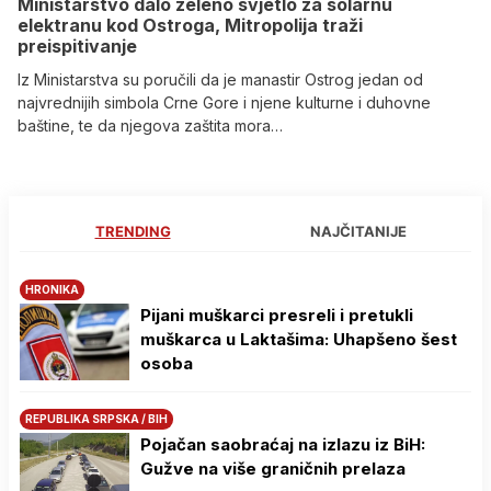
Ministarstvo dalo zeleno svjetlo za solarnu
elektranu kod Ostroga, Mitropolija traži
preispitivanje
Iz Ministarstva su poručili da je manastir Ostrog jedan od
najvrednijih simbola Crne Gore i njene kulturne i duhovne
baštine, te da njegova zaštita mora…
TRENDING
NAJČITANIJE
HRONIKA
Pijani muškarci presreli i pretukli
muškarca u Laktašima: Uhapšeno šest
osoba
REPUBLIKA SRPSKA / BIH
Pojačan saobraćaj na izlazu iz BiH:
Gužve na više graničnih prelaza