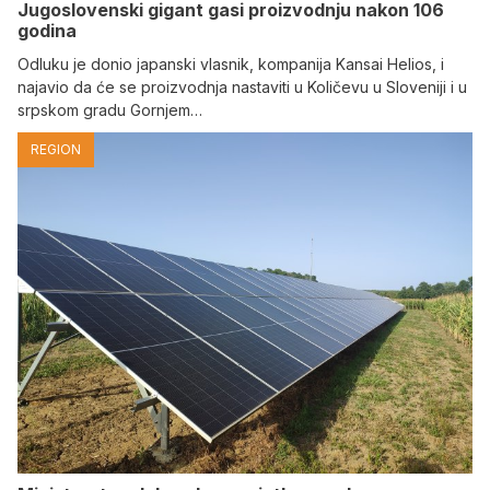
Jugoslovenski gigant gasi proizvodnju nakon 106
godina
Odluku je donio japanski vlasnik, kompanija Kansai Helios, i
najavio da će se proizvodnja nastaviti u Količevu u Sloveniji i u
srpskom gradu Gornjem…
REGION