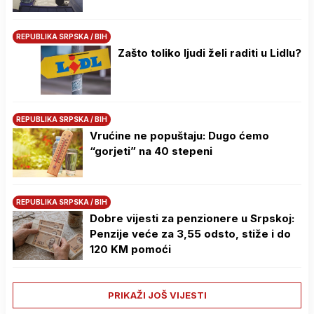
REPUBLIKA SRPSKA / BIH
Zašto toliko ljudi želi raditi u Lidlu?
REPUBLIKA SRPSKA / BIH
Vrućine ne popuštaju: Dugo ćemo
“gorjeti” na 40 stepeni
REPUBLIKA SRPSKA / BIH
Dobre vijesti za penzionere u Srpskoj:
Penzije veće za 3,55 odsto, stiže i do
120 KM pomoći
PRIKAŽI JOŠ VIJESTI