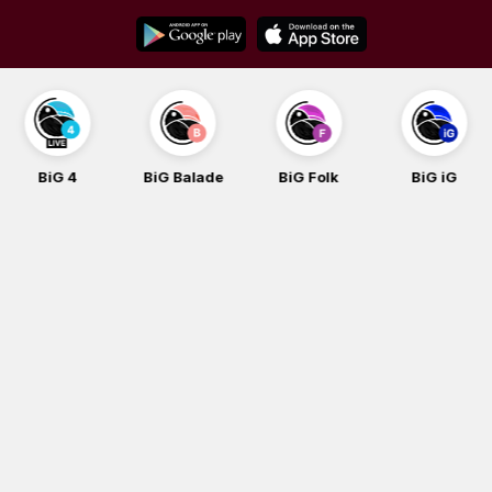
Skip
to
content
BiG 4
BiG Balade
BiG Folk
BiG iG