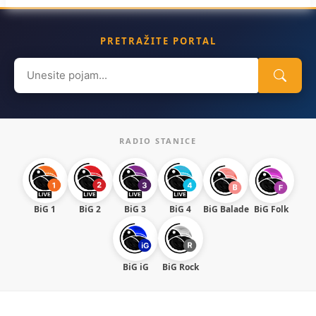
PRETRAŽITE PORTAL
Search
for:
RADIO STANICE
BiG 1
BiG 2
BiG 3
BiG 4
BiG Balade
BiG Folk
BiG iG
BiG Rock