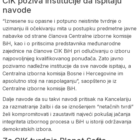
CIK poziva institucije da ispitaju
navode
“Iznesene su opasne i potpuno neistinite tvrdnje o
uzimanju ili očekivanju mita u postupku predmetne javne
nabavke od strane članova Centralne izborne komisije
BiH, kao i o pritiscima predstavnika međunarodne
zajednice na članove CIK BiH pri odlučivanju o izboru
najpovoljnijeg kvalifikovanog ponuđača. Zato javno
pozivamo nadležne institucije da sve navode ispitaju, a
Centralna izborna komisija Bosne i Hercegovine im
apsolutno stoji na raspolaganju”, saopšteno je iz
Centralne izborne komisije BiH.
Dalje navode da su takvi navodi pritisak na Kancelariju
za razmatranje žalbi i da se iznošenjem “netačnih tvrdi”
želi kompromitovati i zaustaviti najveći pokušaj jačanja
integriteta izbornog procesa u BiH u istoriji održavanja
demokratskih izbora.