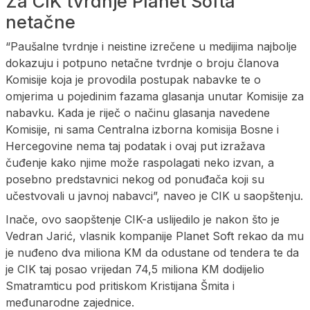
Za CIK tvrdnje Planet Softa
netačne
“Paušalne tvrdnje i neistine izrečene u medijima najbolje
dokazuju i potpuno netačne tvrdnje o broju članova
Komisije koja je provodila postupak nabavke te o
omjerima u pojedinim fazama glasanja unutar Komisije za
nabavku. Kada je riječ o načinu glasanja navedene
Komisije, ni sama Centralna izborna komisija Bosne i
Hercegovine nema taj podatak i ovaj put izražava
čuđenje kako njime može raspolagati neko izvan, a
posebno predstavnici nekog od ponuđača koji su
učestvovali u javnoj nabavci”, naveo je CIK u saopštenju.
Inače, ovo saopštenje CIK-a uslijedilo je nakon što je
Vedran Jarić, vlasnik kompanije Planet Soft rekao da mu
je nuđeno dva miliona KM da odustane od tendera te da
je CIK taj posao vrijedan 74,5 miliona KM dodijelio
Smatramticu pod pritiskom Kristijana Šmita i
međunarodne zajednice.