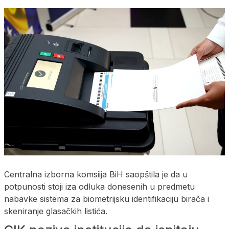
Centralna izborna komsiija BiH saopštila je da u
potpunosti stoji iza odluka donesenih u predmetu
nabavke sistema za biometrijsku identifikaciju birača i
skeniranje glasačkih listića.