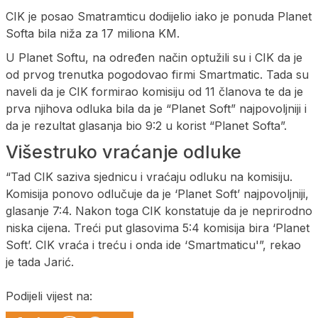
CIK je posao Smatramticu dodijelio iako je ponuda Planet
Softa bila niža za 17 miliona KM.
U Planet Softu, na određen način optužili su i CIK da je
od prvog trenutka pogodovao firmi Smartmatic. Tada su
naveli da je CIK formirao komisiju od 11 članova te da je
prva njihova odluka bila da je “Planet Soft” najpovoljniji i
da je rezultat glasanja bio 9:2 u korist “Planet Softa”.
Višestruko vraćanje odluke
“Tad CIK saziva sjednicu i vraćaju odluku na komisiju.
Komisija ponovo odlučuje da je ‘Planet Soft’ najpovoljniji,
glasanje 7:4. Nakon toga CIK konstatuje da je neprirodno
niska cijena. Treći put glasovima 5:4 komisija bira ‘Planet
Soft’. CIK vraća i treću i onda ide ‘Smartmaticu'”, rekao
je tada Jarić.
Podijeli vijest na: