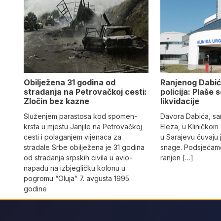
Obilježena 31 godina od
Ranjenog Dabić
stradanja na Petrovačkoj cesti:
policija: Plaše 
Zločin bez kazne
likvidacije
Služenjem parastosa kod spomen-
Davora Dabića, sa
krsta u mjestu Janjile na Petrovačkoj
Eleza, u Kliničkom
cesti i polaganjem vijenaca za
u Sarajevu čuvaju 
stradale Srbe obilježena je 31 godina
snage. Podsjećamo
od stradanja srpskih civila u avio-
ranjen […]
napadu na izbjegličku kolonu u
pogromu “Oluja” 7. avgusta 1995.
godine