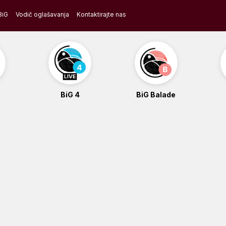
BiG
Vodič oglašavanja
Kontaktirajte nas
BiG 4
BiG Balade