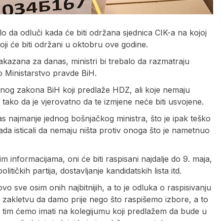
o da odluči kada će biti održana sjednica CIK-a na kojoj
oji će biti održani u oktobru ove godine.
zakazana za danas, ministri bi trebalo da razmatraju
o Ministarstvo pravde BiH.
nog zakona BiH koji predlaže HDZ, ali koje nemaju
ako da je vjerovatno da te izmjene neće biti usvojene.
as najmanje jednog bošnjačkog ministra, što je ipak teško
ada isticali da nemaju ništa protiv onoga što je nametnuo
 informacijama, oni će biti raspisani najdalje do 9. maja,
litičkih partija, dostavljanje kandidatskih lista itd.
sve osim onih najbitnijih, a to je odluka o raspisivanju
 zakletvu da damo prije nego što raspišemo izbore, a to
s tim ćemo imati na kolegijumu koji predlažem da bude u