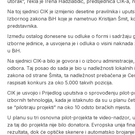
utorak”, rekla je Irena Hadžiabdić, predsjednica CIK-a, n
Na toj sjednici CIK je izmijenio desetine pravilnika i upu
Izbornog zakona BiH koje je nametnuo Kristijan Šmit, k
predstavnika.
Između ostalog donesene su odluke o formi i sadržaju g
izborne jedinice, a usvojena je i odluka o visini naknad
u BiH.
Na sjednici CIK-a bilo je govora i o izboru administracije
odbora. Taj posao do sada je bio u nadležnosti lokalni
zakona od strane Šmita, ta nadležnost prebačena je Cen
raspisati konkurs za oko 5.000 takvih pozicija.
CIK je usvojio i Prijedlog uputstva o sprovođenju pilot
izbornih tehnologija, kada je istaknuto da su u planu četi
se “pilotiraju projekti” na oko 10 odsto biračkih mjesta.
U planu su tri osnovna pilot-projekta te video-nadzor, u
za taj dio projekta nije bilo donatora. Evropska unija fina
rezultata, dok će optičke skenere i automatsko brojanje