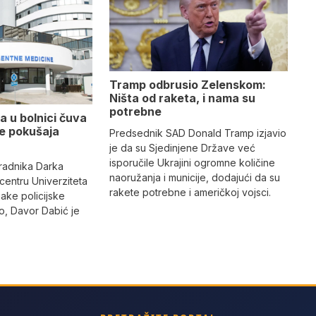
Tramp odbrusio Zelenskom:
Ništa od raketa, i nama su
potrebne
a u bolnici čuva
se pokušaja
Predsednik SAD Donald Tramp izjavio
je da su Sjedinjene Države već
isporučile Ukrajini ogromne količine
radnika Darka
naoružanja i municije, dodajući da su
 centru Univerziteta
rakete potrebne i američkoj vojsci.
jake policijske
, Davor Dabić je