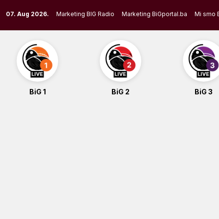
Skip
07. Aug 2026.
Marketing BIG Radio
Marketing BiGportal.ba
Mi smo 
to
content
BiG 1
BiG 2
BiG 3