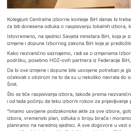
Kolegijum Centralne izborne komisije BiH danas bi trebal
će biti donesena odluka o raspisivanju lokalnih izbora, k
Istovremeno, na sjednici Savjeta ministara BiH, koja je 
izmjene i dopune Izbornog zakona BiH koje je predložil
Kako nezvanično saznajemo, radi se o izmjenama Izbor
podršku, posebno HDZ-ovih partnera iz Federacije BiH, t
Da bi ove izmjene i dopune bile usvojene potreban je gl
očekivati s obzirom na to da su u nekoliko navrata do s
Šmit.
Što se tiče raspisivanja izbora, takođe prema nezvaničnim
i od tada počinju da teku izborni rokovi za prijavljivanje po
“Imamo usvojene podzakonske akte za ove izbore, gotovo 
izbora, vremenski plan, odluka o broju birača i moramo
planiramo na narednoj sjednici. A sve dogovore u vezi 