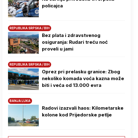
policajca
REPUBLIKA SRPSKA / BIH
Bez plata i zdravstvenog
osiguranja: Rudari treću noć
proveli u jami
REPUBLIKA SRPSKA / BIH
Oprez pri prelasku granice: Zbog
nekoliko komada voća kazna može
biti i veća od 13.000 evra
BANJA LUKA
Radovi izazvali haos: Kilometarske
kolone kod Prijedorske petlje