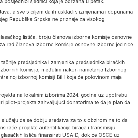
a posljednjoj sjednici koja je održana u petak.
tstava, a sve s ciljem da ih uskladi s izmjenama i dopunama
ojeg Republika Srpska ne priznaje za visokog
lasačkog listića, broju članova izborne komisije osnovne
a za rad članova izborne komisije osnovne izborne jedinice
, tačnije predsjednika i zamjenika predsjednika biračkih
h izbornih komisija, međutim nakon nametanja Izbornog
tralnoj izbornoj komisiji BiH koja će polovinom maja
-projekta na lokalnim izborima 2024. godine uz upotrebu
ri pilot-projekta zahvaljujući donatorima te da je plan da
 slučaju da se dobiju sredstva za to s obzirom na to da
nsiraće projekte autentifikacije birača i transmisiju
 glasačkih listića finansirati USAID, dok će OSCE uz