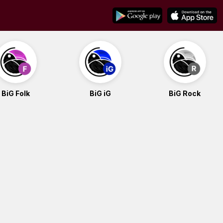
BiG Folk
BiG iG
BiG Rock