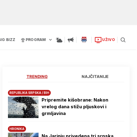
BIG BIZZ
PROGRAM
UŽIVO
TRENDING
NAJČITANIJE
REPUBLIKA SRPSKA / BIH
Pripremite kišobrane: Nakon
vrelog dana stižu pljuskovi i
grmljavina
HRONIKA
Na Јarinju privedena tri srpska