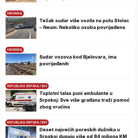
HRONIKA
Težak sudar više vozila na putu Stolac
– Neum: Nekoliko osoba povrijeđeno
HRONIKA
Sudar vozova kod Bjelovara, ima
povrijeđenih
REPUBLIKA SRPSKA / BIH
Toplotni talas puni ambulante u
Srpskoj: Sve više građana traži pomoć
zbog vrućina
REPUBLIKA SRPSKA / BIH
Deset najvećih poreskih dužnika u
Srpskoj duguju više od 84 miliona KM