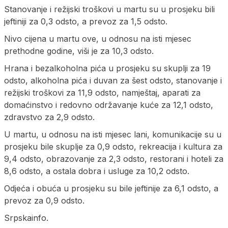
Stanovanje i režijski troškovi u martu su u prosjeku bili
jeftiniji za 0,3 odsto, a prevoz za 1,5 odsto.
Nivo cijena u martu ove, u odnosu na isti mjesec
prethodne godine, viši je za 10,3 odsto.
Hrana i bezalkoholna pića u prosjeku su skuplji za 19
odsto, alkoholna pića i duvan za šest odsto, stanovanje i
režijski troškovi za 11,9 odsto, namještaj, aparati za
domaćinstvo i redovno održavanje kuće za 12,1 odsto,
zdravstvo za 2,9 odsto.
U martu, u odnosu na isti mjesec lani, komunikacije su u
prosjeku bile skuplje za 0,9 odsto, rekreacija i kultura za
9,4 odsto, obrazovanje za 2,3 odsto, restorani i hoteli za
8,6 odsto, a ostala dobra i usluge za 10,2 odsto.
Odjeća i obuća u prosjeku su bile jeftinije za 6,1 odsto, a
prevoz za 0,9 odsto.
Srpskainfo.