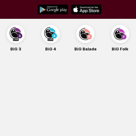
Skip
to
content
BiG 3
BiG 4
BiG Balade
BiG Folk