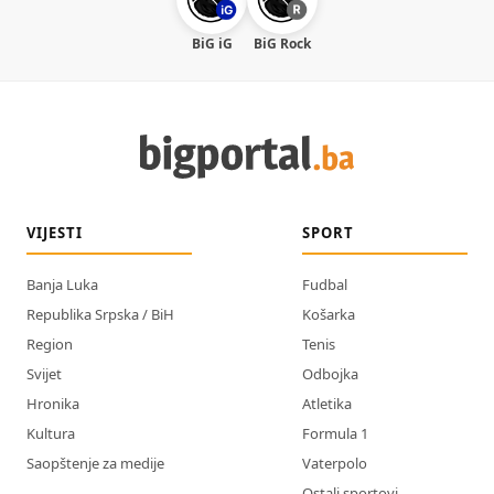
BiG iG
BiG Rock
VIJESTI
SPORT
Banja Luka
Fudbal
Republika Srpska / BiH
Košarka
Region
Tenis
Svijet
Odbojka
Hronika
Atletika
Kultura
Formula 1
Saopštenje za medije
Vaterpolo
Ostali sportovi