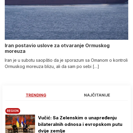
Iran postavio uslove za otvaranje Ormuskog
moreuza
Iran je u subotu saopštio da je sporazum sa Omanom o kontroli
Ormuskog moreuza blizu, ali da sam po sebi […]
TRENDING
NAJČITANIJE
REGION
Vučić: Sa Zelenskim o unapređenju
bilateralnih odnosa i evropskom putu
dvije zemlje