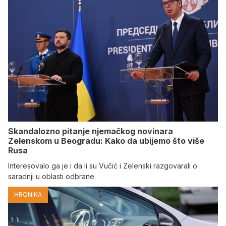
Skandalozno pitanje njemačkog novinara
Zelenskom u Beogradu: Kako da ubijemo što više
Rusa
Interesovalo ga je i da li su Vučić i Zelenski razgovarali o
saradnji u oblasti odbrane.
HRONIKA