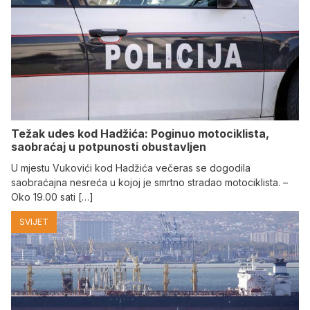
Težak udes kod Hadžića: Poginuo motociklista,
saobraćaj u potpunosti obustavljen
U mjestu Vukovići kod Hadžića večeras se dogodila
saobraćajna nesreća u kojoj je smrtno stradao motociklista. –
Oko 19.00 sati […]
SVIJET