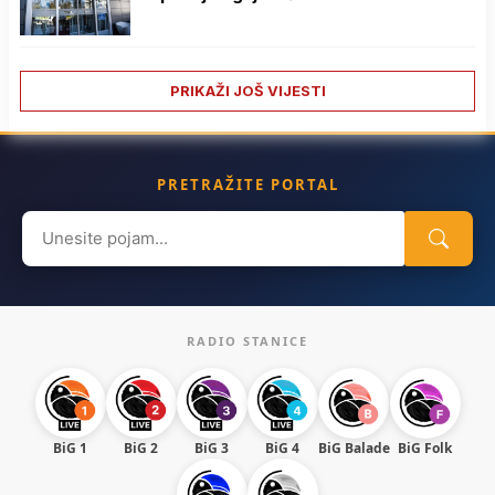
PRIKAŽI JOŠ VIJESTI
PRETRAŽITE PORTAL
Search
for:
RADIO STANICE
BiG 1
BiG 2
BiG 3
BiG 4
BiG Balade
BiG Folk