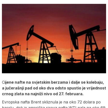
C
ijene nafte na svjetskim berzama i dalje se kolebaju,
a jučerašnji pad od oko dva odsto spustio je vrijednost
crnog zlata na najniži nivo od 27. februara.
Evropska nafta Brent skliznula je na oko 72 dolara po
barelu, dok je američka sirova nafta WTI pala na oko 69