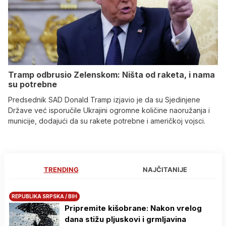
Tramp odbrusio Zelenskom: Ništa od raketa, i nama
su potrebne
Predsednik SAD Donald Tramp izjavio je da su Sjedinjene
Države već isporučile Ukrajini ogromne količine naoružanja i
municije, dodajući da su rakete potrebne i američkoj vojsci.
TRENDING
NAJČITANIJE
REPUBLIKA SRPSKA / BIH
Pripremite kišobrane: Nakon vrelog
dana stižu pljuskovi i grmljavina