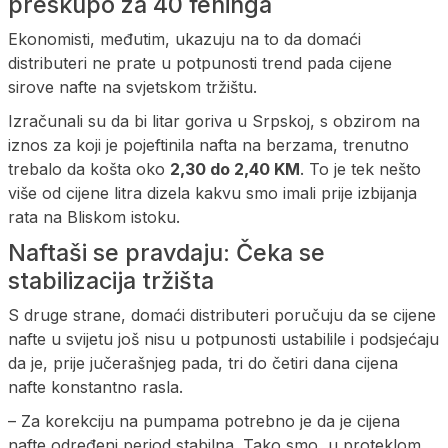
preskupo za 40 feninga
Ekonomisti, međutim, ukazuju na to da domaći
distributeri ne prate u potpunosti trend pada cijene
sirove nafte na svjetskom tržištu.
Izračunali su da bi litar goriva u Srpskoj, s obzirom na
iznos za koji je pojeftinila nafta na berzama, trenutno
trebalo da košta oko
2,30 do 2,40 KM
. To je tek nešto
više od cijene litra dizela kakvu smo imali prije izbijanja
rata na Bliskom istoku.
Naftaši se pravdaju: Čeka se
stabilizacija tržišta
S druge strane, domaći distributeri poručuju da se cijene
nafte u svijetu još nisu u potpunosti ustabilile i podsjećaju
da je, prije jučerašnjeg pada, tri do četiri dana cijena
nafte konstantno rasla.
– Za korekciju na pumpama potrebno je da je cijena
nafte određeni period stabilna. Tako smo, u proteklom