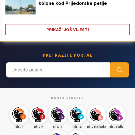
kolone kod Prijedorske petlje
PRIKAŽI JOŠ VIJESTI
PRETRAŽITE PORTAL
Search
for:
RADIO STANICE
BiG 1
BiG 2
BiG 3
BiG 4
BiG Balade
BiG Folk