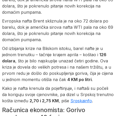
dolara, što je pokrenulo pitanje novih korekcija na
domaćim pumpama.
Evropska nafta Brent skliznula je na oko 72 dolara po
barelu, dok je američka sirova nafta WTI pala na oko 69
dolara, što je pokrenulo pitanje novih korekcija na
domaćim pumpama.
Od izbijanja krize na Bliskom istoku, barel nafte je u
jednom trenutku – tačnije krajem aprila – koštao i
126
dolara
, što je bilo najskuplje unazad četiri godine. Ova
kriza je dovela do velikih potresa i na našem tržištu, a u
prvom redu je došlo do poskupljenja goriva, čija je cijena
u jednom momentu otišla na čak
4 KM po litri
.
Kako je nafta krenula da pojeftinjuje, i naftaši su počeli
da koriguju svoje cjenovnike, pa dizel u Srpskoj trenutno
košta između
2,70 i 2,75 KM
, piše
Srpskainfo
.
Računica ekonomista: Gorivo