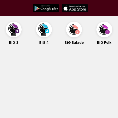
Skip
to
content
BiG 3
BiG 4
BiG Balade
BiG Folk