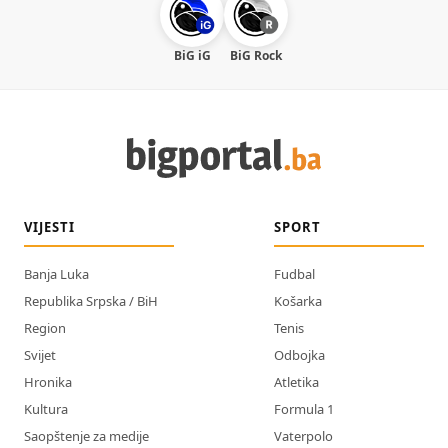
BiG iG
BiG Rock
VIJESTI
SPORT
Banja Luka
Fudbal
Republika Srpska / BiH
Košarka
Region
Tenis
Svijet
Odbojka
Hronika
Atletika
Kultura
Formula 1
Saopštenje za medije
Vaterpolo