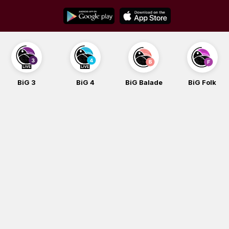
Skip
to
content
BiG 3
BiG 4
BiG Balade
BiG Folk