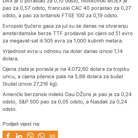
DAX je u porastao za 0,10 odsto, moskovski MOEX je
pao za 0,57 odsto, francuski CAC 40 porastao za 0,27
odsto, a pao za britanski FTSE 100 za 0,19 odsto.
Evropski fjučersi gasa za jul su se danas na otvaranju
amsterdamske berze TTF prodavali po cijeni od 51 evro
za megavat-sat ili 505 evra za 1.000 kubnih metara.
Vrijednost evra u odnosu na dolar danas iznosi 1,14
dolara.
Cijena zlata je porasla je na 4.072,60 dolara za trojsku
uncu, a cijena pšenice pala na 5,88 dolara za bušel
(bušel iznosi 27,216 kg).
Američki berzanski indeks Dau DŽons je pao je za 0,24
odsto, S&P 500 pao za 0,05 odsto, a Nasdak za 0,24
odsto.
Podijeli vijest na: