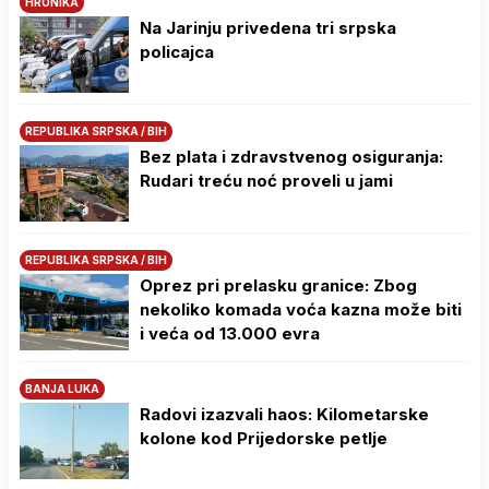
HRONIKA
Na Јarinju privedena tri srpska
policajca
REPUBLIKA SRPSKA / BIH
Bez plata i zdravstvenog osiguranja:
Rudari treću noć proveli u jami
REPUBLIKA SRPSKA / BIH
Oprez pri prelasku granice: Zbog
nekoliko komada voća kazna može biti
i veća od 13.000 evra
BANJA LUKA
Radovi izazvali haos: Kilometarske
kolone kod Prijedorske petlje