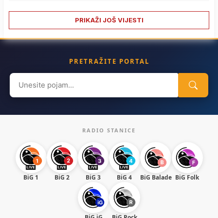
PRIKAŽI JOŠ VIJESTI
PRETRAŽITE PORTAL
Search
for:
RADIO STANICE
BiG 1
BiG 2
BiG 3
BiG 4
BiG Balade
BiG Folk
BiG iG
BiG Rock