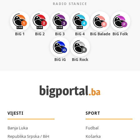
RADIO STANICE
BiG 1
BiG 2
BiG 3
BiG 4
BiG Balade
BiG Folk
BiG iG
BiG Rock
VIJESTI
SPORT
Banja Luka
Fudbal
Republika Srpska / BiH
Košarka