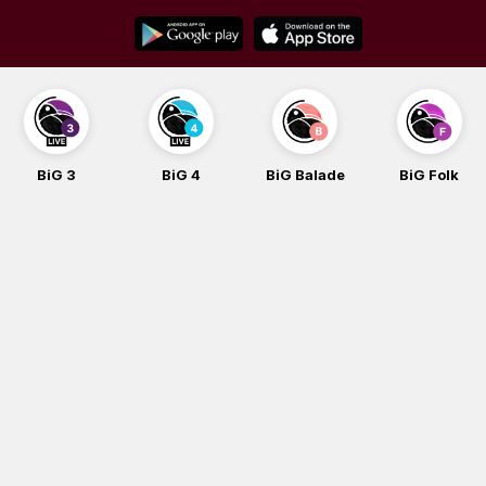
Skip
to
content
BiG 3
BiG 4
BiG Balade
BiG Folk