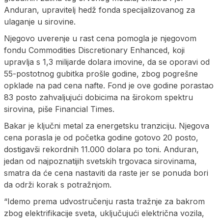
Anduran, upravitelj hedž fonda specijalizovanog za
ulaganje u sirovine.
Njegovo uverenje u rast cena pomogla je njegovom
fondu Commodities Discretionary Enhanced, koji
upravlja s 1,3 milijarde dolara imovine, da se oporavi od
55-postotnog gubitka prošle godine, zbog pogrešne
opklade na pad cena nafte. Fond je ove godine porastao
83 posto zahvaljujući dobicima na širokom spektru
sirovina, piše Financial Times.
Bakar je ključni metal za energetsku tranziciju. Njegova
cena porasla je od početka godine gotovo 20 posto,
dostigavši rekordnih 11.000 dolara po toni. Anduran,
jedan od najpoznatijih svetskih trgovaca sirovinama,
smatra da će cena nastaviti da raste jer se ponuda bori
da održi korak s potražnjom.
“Idemo prema udvostručenju rasta tražnje za bakrom
zbog elektrifikacije sveta, uključujući električna vozila,