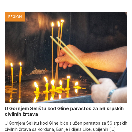
REGION
U Gornjem Selištu kod Gline parastos za 56 srpskih
civilnih žrtava
U Gornjem Selištu kod Gline biće služen parastos za 56 srpskih
civilnih žrtava sa Korduna, Banije i dijela Like, ubijenih […]