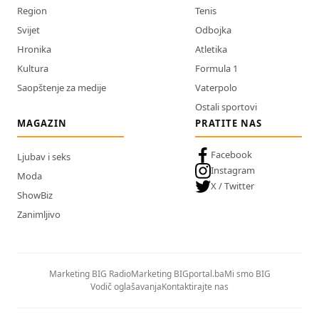
Region
Tenis
Svijet
Odbojka
Hronika
Atletika
Kultura
Formula 1
Saopštenje za medije
Vaterpolo
Ostali sportovi
MAGAZIN
PRATITE NAS
Facebook
Ljubav i seks
Instagram
Moda
X / Twitter
ShowBiz
Zanimljivo
Marketing BIG Radio
Marketing BIGportal.ba
Mi smo BIG
Vodič oglašavanja
Kontaktirajte nas