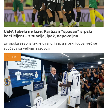
UEFA tabela ne laže: Partizan “spasao” srpski
koeficijent – situacija, ipak, nepovoljna
Evropska sezona tek je u ranoj fazi, a srpski fudbal već se
suočava sa velikim izazovom
FUDBAL