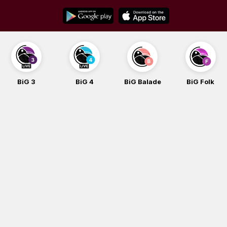
Skip
to
content
BiG 3
BiG 4
BiG Balade
BiG Folk