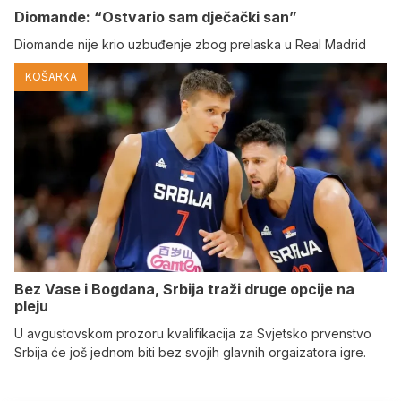
Diomande: “Ostvario sam dječački san”
Diomande nije krio uzbuđenje zbog prelaska u Real Madrid
KOŠARKA
Bez Vase i Bogdana, Srbija traži druge opcije na
pleju
U avgustovskom prozoru kvalifikacija za Svjetsko prvenstvo
Srbija će još jednom biti bez svojih glavnih orgaizatora igre.