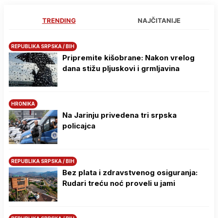
TRENDING
NAJČITANIJE
REPUBLIKA SRPSKA / BIH
Pripremite kišobrane: Nakon vrelog
dana stižu pljuskovi i grmljavina
HRONIKA
Na Јarinju privedena tri srpska
policajca
REPUBLIKA SRPSKA / BIH
Bez plata i zdravstvenog osiguranja:
Rudari treću noć proveli u jami