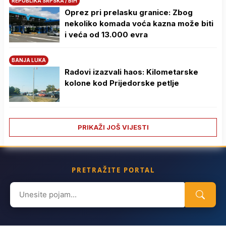
REPUBLIKA SRPSKA / BIH
Oprez pri prelasku granice: Zbog
nekoliko komada voća kazna može biti
i veća od 13.000 evra
BANJA LUKA
Radovi izazvali haos: Kilometarske
kolone kod Prijedorske petlje
PRIKAŽI JOŠ VIJESTI
PRETRAŽITE PORTAL
Search
for: