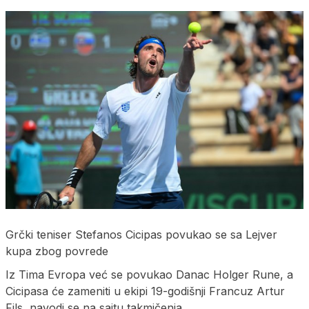
Grčki teniser Stefanos Cicipas povukao se sa Lejver
kupa zbog povrede
Iz Tima Evropa već se povukao Danac Holger Rune, a
Cicipasa će zameniti u ekipi 19-godišnji Francuz Artur
Fils, navodi se na sajtu takmičenja.