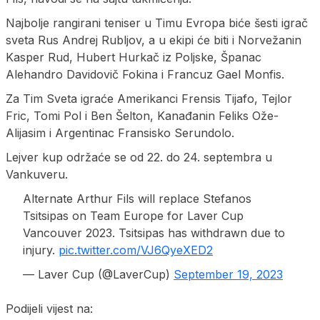
Najbolje rangirani teniser u Timu Evropa biće šesti igrač
sveta Rus Andrej Rubljov, a u ekipi će biti i Norvežanin
Kasper Rud, Hubert Hurkač iz Poljske, Španac
Alehandro Davidovič Fokina i Francuz Gael Monfis.
Za Tim Sveta igraće Amerikanci Frensis Tijafo, Tejlor
Fric, Tomi Pol i Ben Šelton, Kanađanin Feliks Ože-
Alijasim i Argentinac Fransisko Serundolo.
Lejver kup održaće se od 22. do 24. septembra u
Vankuveru.
Alternate Arthur Fils will replace Stefanos
Tsitsipas on Team Europe for Laver Cup
Vancouver 2023. Tsitsipas has withdrawn due to
injury.
pic.twitter.com/VJ6QyeXED2
— Laver Cup (@LaverCup)
September 19, 2023
Podijeli vijest na: