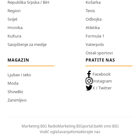
Republika Srpska / BiH
Košarka
Region
Tenis
Svijet
Odbojka
Hronika
Atletika
Kultura
Formula 1
Saopštenje za medije
Vaterpolo
Ostali sportovi
MAGAZIN
PRATITE NAS
Facebook
Ljubav i seks
Instagram
Moda
X / Twitter
ShowBiz
Zanimljivo
Marketing BIG Radio
Marketing BIGportal.ba
Mi smo BIG
Vodič oglašavanja
Kontaktirajte nas