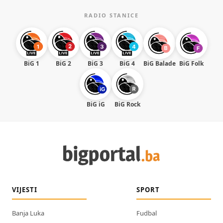
RADIO STANICE
BiG 1
BiG 2
BiG 3
BiG 4
BiG Balade
BiG Folk
BiG iG
BiG Rock
VIJESTI
SPORT
Banja Luka
Fudbal