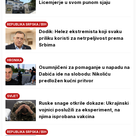
Licemjerje u svom punom sjaju
REPUBLIKA SRPSKA / BIH
Dodik: Helez ekstremista koji svaku
priliku koristi za netrpeljivost prema
Srbima
HRONIKA
Osumnjičeni za pomaganje u napadu na
Dabića ide na slobodu: Nikoliću
predložen kućni pritvor
SVIJET
Ruske snage otkrile dokaze: Ukrajinski
vojnici poslužili za eksperiment, na
njima isprobana vakcina
REPUBLIKA SRPSKA / BIH