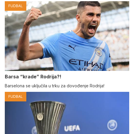
FUDBAL
Barsa “krade” Rodrija?!
Barselona se uključila u trku za dovođenje Rodrija!
FUDBAL