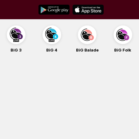
Skip
to
content
BiG 4
BiG Balade
BiG Folk
BiG iG