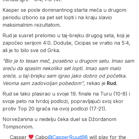
Kasper se posle dominantnog starta meča u drugom
periodu izborio sa pet set lopti i na kraju slavio
maksimalnim rezultatom.
Rud je susret prelomio u taj-brejku drugog seta, koji je
započeo serijom 4:0. Doduše, Cicipas se vratio na 5:4,
ali je to bilo sve od Grka.
“Bio je to tesan meč, posebno u drugom setu. Imao sam
sreću da spasim nekoliko set lopti. Imao sam malo
sreće, u taj-brejku sam igrao jako dobro od početka.
Veoma sam zadovoljan pobedom”
, rekao je
Rud
.
Rud se tako plasirao u svoje 19. finale na Turu (10-8) i
svoje peto na tvrdoj podlozi, popravljajući svoj skor
protiv Top 20 igrača na ovoj podlozi (17-21).
Norvežanina u nedelju čeka duel sa Džordanom
Tompsonom.
Casper
Cabo
@CasperRuud98
will play for the