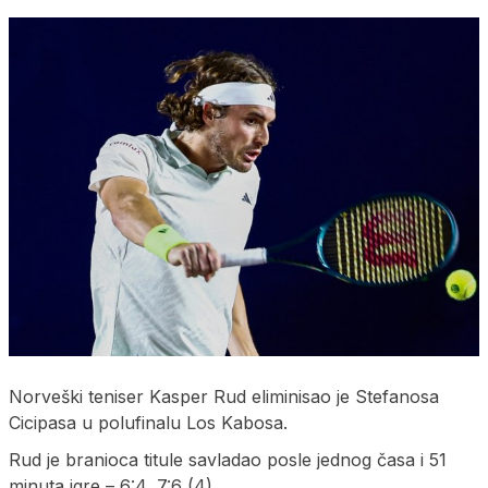
Norveški teniser Kasper Rud eliminisao je Stefanosa
Cicipasa u polufinalu Los Kabosa.
Rud je branioca titule savladao posle jednog časa i 51
minuta igre – 6:4, 7:6 (4).