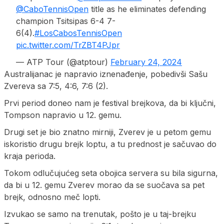
@CaboTennisOpen
title as he eliminates defending
champion Tsitsipas 6-4 7-
6(4).
#LosCabosTennisOpen
pic.twitter.com/TrZBT4PJpr
— ATP Tour (@atptour)
February 24, 2024
Australijanac je napravio iznenađenje, pobedivši Sašu
Zvereva sa 7:5, 4:6, 7:6 (2).
Prvi period doneo nam je festival brejkova, da bi ključni,
Tompson napravio u 12. gemu.
Drugi set je bio znatno mirniji, Zverev je u petom gemu
iskoristio drugu brejk loptu, a tu prednost je sačuvao do
kraja perioda.
Tokom odlučujućeg seta obojica servera su bila sigurna,
da bi u 12. gemu Zverev morao da se suočava sa pet
brejk, odnosno meč lopti.
Izvukao se samo na trenutak, pošto je u taj-brejku