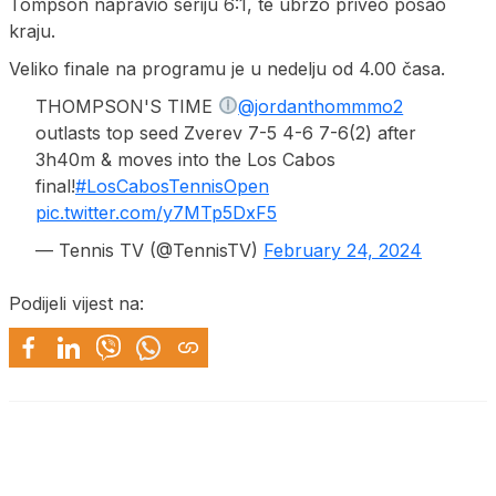
Tompson napravio seriju 6:1, te ubrzo priveo posao
kraju.
Veliko finale na programu je u nedelju od 4.00 časa.
THOMPSON'S TIME
@jordanthommmo2
outlasts top seed Zverev 7-5 4-6 7-6(2) after
3h40m & moves into the Los Cabos
final!
#LosCabosTennisOpen
pic.twitter.com/y7MTp5DxF5
— Tennis TV (@TennisTV)
February 24, 2024
Podijeli vijest na: