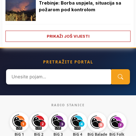
Trebinje: Borba uspjela, situacija sa
požarom pod kontrolom
PRIKAŽI JOŠ VIJESTI
PRETRAŽITE PORTAL
Search
for:
RADIO STANICE
BiG 1
BiG 2
BiG 3
BiG 4
BiG Balade
BiG Folk