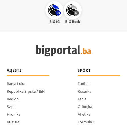
BiG iG
BiG Rock
VIJESTI
SPORT
Banja Luka
Fudbal
Republika Srpska / BiH
Košarka
Region
Tenis
Svijet
Odbojka
Hronika
Atletika
Kultura
Formula 1