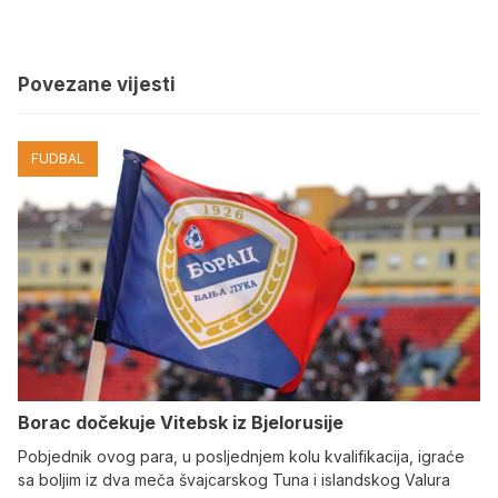
Povezane vijesti
FUDBAL
Borac dočekuje Vitebsk iz Bjelorusije
Pobjednik ovog para, u posljednjem kolu kvalifikacija, igraće
sa boljim iz dva meča švajcarskog Tuna i islandskog Valura