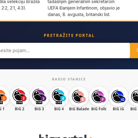
dila selekciju Brazila
tadašnjim generalnim sekretarom
 2:2, 2:1, 4:3).
UEFA Đanijem Infantinom, objavio je
danas, 8. avgusta, britanski list.
PRETRAŽITE PORTAL
ch
RADIO STANICE
G 1
BiG 2
BiG 3
BiG 4
BiG Balade
BiG Folk
BiG iG
BiG