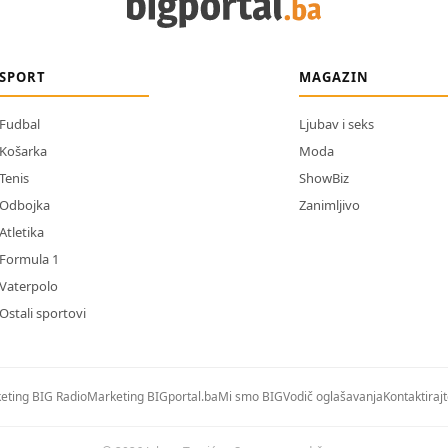
SPORT
MAGAZIN
Fudbal
Ljubav i seks
Košarka
Moda
Tenis
ShowBiz
Odbojka
Zanimljivo
Atletika
Formula 1
Vaterpolo
Ostali sportovi
eting BIG Radio
Marketing BIGportal.ba
Mi smo BIG
Vodič oglašavanja
Kontaktiraj