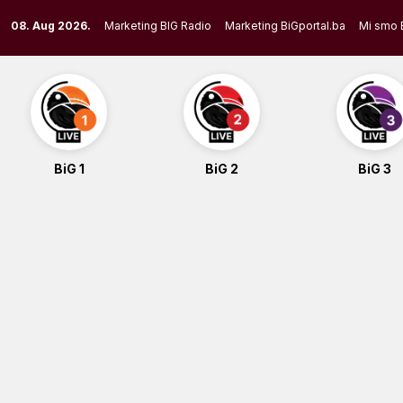
Skip
08. Aug 2026.
Marketing BIG Radio
Marketing BiGportal.ba
Mi smo 
to
content
BiG 1
BiG 2
BiG 3