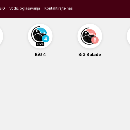
BiG
Vodič oglašavanja
Kontaktirajte nas
BiG 4
BiG Balade