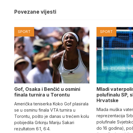
Povezane vijesti
SPORT
SPORT
Gof, Osaka i Benčić u osmini
Mladi vaterpolis
finala turnira u Torontu
polufinalu SP, s
Hrvatske
Američka teniserka Koko Gof plasirala
Mlada muška vate
se u osminu finala VTA turnira u
reprezentacija Srbi
Torontu, pošto je danas u trećem kolu
polufinale Svjetsk
pobijedila Grkinju Mariju Sakari
do 16 godina), po
rezultatom 6:1, 6:4.