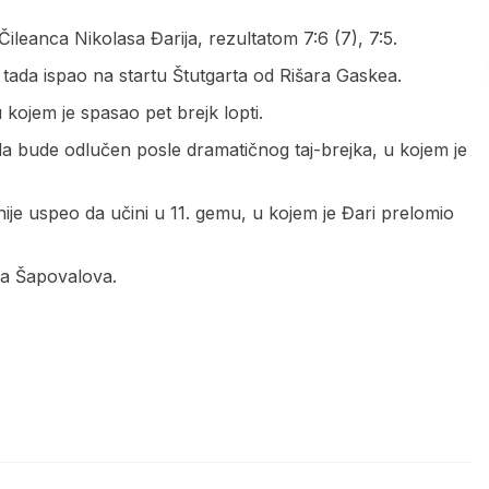
 Čileanca Nikolasa Đarija, rezultatom 7:6 (7), 7:5.
e tada ispao na startu Štutgarta od Rišara Gaskea.
 kojem je spasao pet brejk lopti.
o da bude odlučen posle dramatičnog taj-brejka, u kojem je
nije uspeo da učini u 11. gemu, u kojem je Đari prelomio
isa Šapovalova.