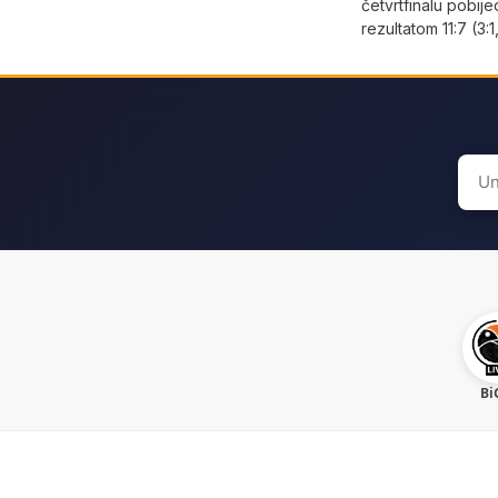
četvrtfinalu pobije
rezultatom 11:7 (3:1,
Sear
for:
Bi