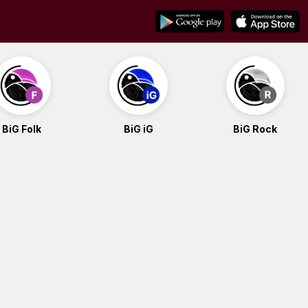
BiG Folk
BiG iG
BiG Rock