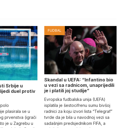
FUDBAL
Skandal u UEFA: “Infantino bio
u vezi sa radnicom, unaprijedili
ti Srbije u
je i platili joj studije”
lijedi duel protiv
Evropska fudbalska unija (UEFA)
rpolo
isplatila je šestocifrenu sumu bivšoj
je plasirala se u
radnici za koju izvori lista “Telegraf”
og prvenstva (igrači
tvrde da je bila u navodnoj vezi sa
što je u Zagrebu u
sadašnjim predsjednikom FIFA, a