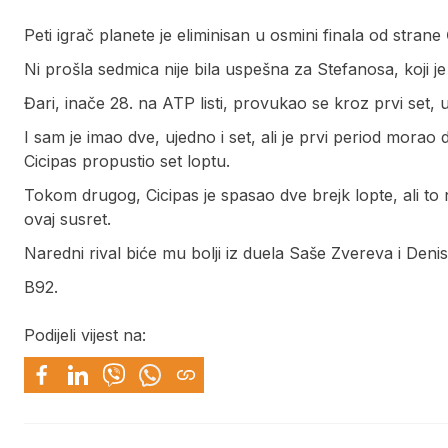
Peti igrač planete je eliminisan u osmini finala od strane
Ni prošla sedmica nije bila uspešna za Stefanosa, koji j
Đari, inače 28. na ATP listi, provukao se kroz prvi set, u
I sam je imao dve, ujedno i set, ali je prvi period mora
Cicipas propustio set loptu.
Tokom drugog, Cicipas je spasao dve brejk lopte, ali to 
ovaj susret.
Naredni rival biće mu bolji iz duela Saše Zvereva i Den
B92.
Podijeli vijest na: