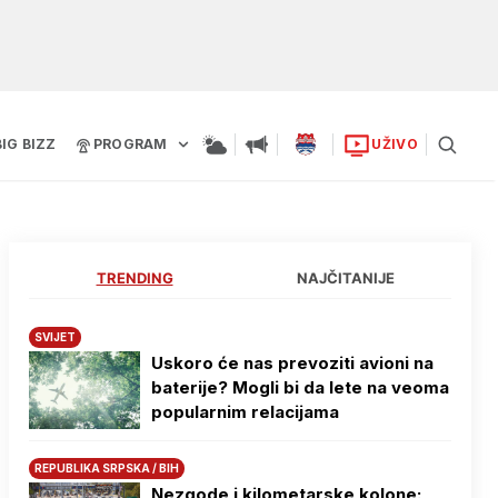
BIG BIZZ
PROGRAM
UŽIVO
TRENDING
NAJČITANIJE
SVIJET
Uskoro će nas prevoziti avioni na
baterije? Mogli bi da lete na veoma
popularnim relacijama
REPUBLIKA SRPSKA / BIH
Nezgode i kilometarske kolone: