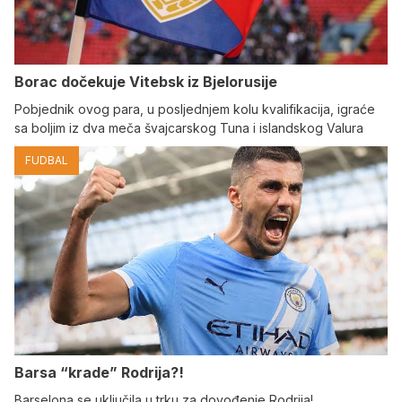
Borac dočekuje Vitebsk iz Bjelorusije
Pobjednik ovog para, u posljednjem kolu kvalifikacija, igraće
sa boljim iz dva meča švajcarskog Tuna i islandskog Valura
FUDBAL
Barsa “krade” Rodrija?!
Barselona se uključila u trku za dovođenje Rodrija!