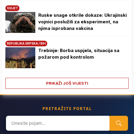
SVIJET
Ruske snage otkrile dokaze: Ukrajinski
vojnici poslužili za eksperiment, na
njima isprobana vakcina
REPUBLIKA SRPSKA / BIH
Trebinje: Borba uspjela, situacija sa
požarom pod kontrolom
PRIKAŽI JOŠ VIJESTI
PRETRAŽITE PORTAL
Search
for: