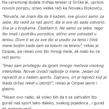
Na ceremoniji dodele trofeja teniser iz Grčke je, uprkos
novom porazu, izneo velike reči ka Novaku Đokoviću.
“Novače, ne znam šta da ti kažem, sve govori samo za
sebe, šta radiš za naš sport, šta si sve do sada ostvario.
Sve je u brojkama. Čestitam ti. Ne samo za sebe, nego
što imaš i podršku porodice, slično smo odrastali u
tenisu. Divm ti se za sve što si uradio za tenis i činiš
mene boljim kada sam sa tobom na terenu”,
rekao je
Cicipas, pa rekao ono što mnogi misle, ali malo ko će
reći javno:
“Imao sam privilegiju da igram mnogo mečeva visokog
intenziteta. Novak izvlači najbolje iz mene. Jedan od
najvećih je u našem sportu. Zapravo, on je najveći koji je
ikada držao reket u istoriji!”
, rekao je Cicipas jasno i
glasno.
“Nisam ovo radio, ali voleo bih da ti se zahvalim što
guraš naš sport tako daleko, svakog pojedinca , i guraš
do maksimuma”.