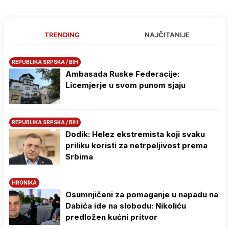
TRENDING
NAJČITANIJE
REPUBLIKA SRPSKA / BIH
Ambasada Ruske Federacije:
Licemjerje u svom punom sjaju
REPUBLIKA SRPSKA / BIH
Dodik: Helez ekstremista koji svaku
priliku koristi za netrpeljivost prema
Srbima
HRONIKA
Osumnjičeni za pomaganje u napadu na
Dabića ide na slobodu: Nikoliću
predložen kućni pritvor