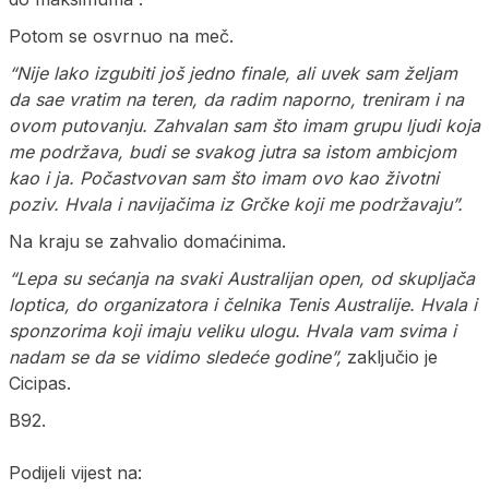
Potom se osvrnuo na meč.
“Nije lako izgubiti još jedno finale, ali uvek sam željam
da sae vratim na teren, da radim naporno, treniram i na
ovom putovanju. Zahvalan sam što imam grupu ljudi koja
me podržava, budi se svakog jutra sa istom ambicjom
kao i ja. Počastvovan sam što imam ovo kao životni
poziv. Hvala i navijačima iz Grčke koji me podržavaju”.
Na kraju se zahvalio domaćinima.
“Lepa su sećanja na svaki Australijan open, od skupljača
loptica, do organizatora i čelnika Tenis Australije. Hvala i
sponzorima koji imaju veliku ulogu. Hvala vam svima i
nadam se da se vidimo sledeće godine”,
zaključio je
Cicipas.
B92.
Podijeli vijest na: