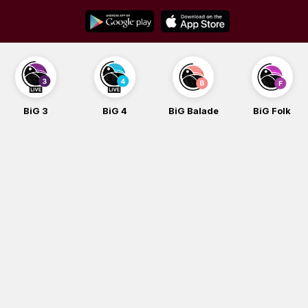
Skip
to
content
BiG 3
BiG 4
BiG Balade
BiG Folk