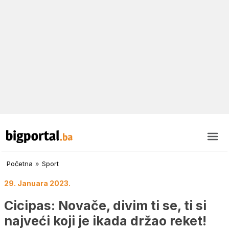
Početna
»
Sport
29. Januara 2023.
Cicipas: Novače, divim ti se, ti si
najveći koji je ikada držao reket!