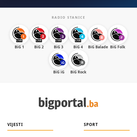
RADIO STANICE
BiG 1
BiG 2
BiG 3
BiG 4
BiG Balade
BiG Folk
BiG iG
BiG Rock
VIJESTI
SPORT