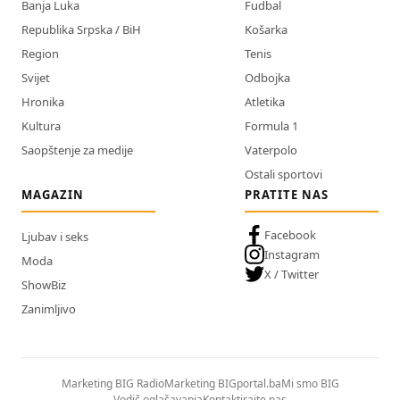
Banja Luka
Fudbal
Republika Srpska / BiH
Košarka
Region
Tenis
Svijet
Odbojka
Hronika
Atletika
Kultura
Formula 1
Saopštenje za medije
Vaterpolo
Ostali sportovi
MAGAZIN
PRATITE NAS
Facebook
Ljubav i seks
Instagram
Moda
X / Twitter
ShowBiz
Zanimljivo
Marketing BIG Radio
Marketing BIGportal.ba
Mi smo BIG
Vodič oglašavanja
Kontaktirajte nas