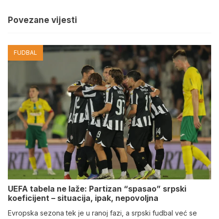
Povezane vijesti
FUDBAL
UEFA tabela ne laže: Partizan “spasao” srpski
koeficijent – situacija, ipak, nepovoljna
Evropska sezona tek je u ranoj fazi, a srpski fudbal već se