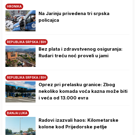
HRONIKA
Na Јarinju privedena tri srpska
policajca
REPUBLIKA SRPSKA / BIH
Bez plata i zdravstvenog osiguranja:
Rudari treću noć proveli u jami
REPUBLIKA SRPSKA / BIH
Oprez pri prelasku granice: Zbog
nekoliko komada voća kazna može biti
i veća od 13.000 evra
BANJA LUKA
Radovi izazvali haos: Kilometarske
kolone kod Prijedorske petlje