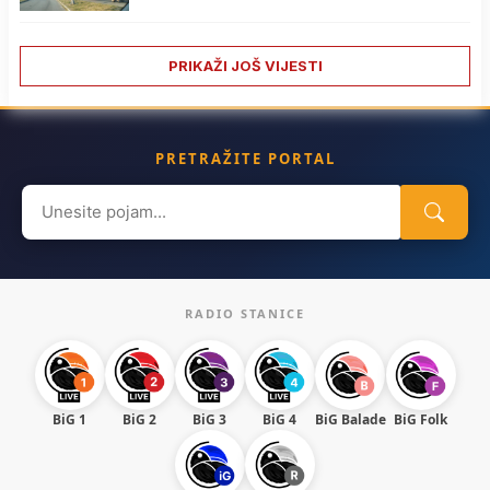
PRIKAŽI JOŠ VIJESTI
PRETRAŽITE PORTAL
Search
for:
RADIO STANICE
BiG 1
BiG 2
BiG 3
BiG 4
BiG Balade
BiG Folk