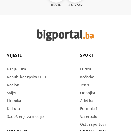
BiG iG
BiG Rock
VIJESTI
SPORT
Banja Luka
Fudbal
Republika Srpska / BiH
Košarka
Region
Tenis
Svijet
Odbojka
Hronika
Atletika
Kultura
Formula 1
Saopštenje za medije
Vaterpolo
Ostali sportovi
MAGAZIN
PRATITE NAS