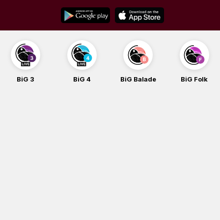
Skip
to
content
BiG 3
BiG 4
BiG Balade
BiG Folk