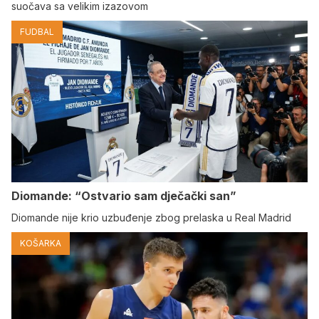
suočava sa velikim izazovom
FUDBAL
Diomande: “Ostvario sam dječački san”
Diomande nije krio uzbuđenje zbog prelaska u Real Madrid
KOŠARKA