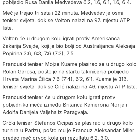
pobijedio Rusa Danila Medvedeva 6:2, 1:6, 6:1, 1:6, 6:4.
Meč je trajao tri sata i 22 minuta. Medvedev je osmi
teniser svijeta, dok se Volton nalazi na 97. mjestu ATP
liste.
Volton će u drugom kolu igrati protiv Amerikanca
Zakarija Svajde, koji je bio bolji od Australijanca Alekseja
Popirina 3:6, 6:3, 7:6 (7:3), 7:5.
Francuski teniser Mojze Kuame plasirao se u drugo kolo
Rolan Garosa, pošto je na startu takmičenja pobijedio
Hrvata Marina Čilića 7:6 (7:4), 6:2, 6:1. Kuame je 318.
teniser svijeta, dok se Čilić nalazi na 46. mjestu ATP liste.
Francuski teniser će u drugom kolu igrati protiv
pobjednika meča između Britanca Kamerona Norija i
Adolfa Danijela Valjeha iz Paragvaja.
Grčki teniser Stefanos Cicipas se plasirao u drugo kolo
turnira u Parizu, pošto mu je Francuz Aleksandar Miler
predao meč prvog kola pri rezultatu 6:2, 3:0.