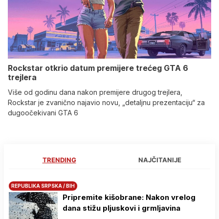
Rockstar otkrio datum premijere trećeg GTA 6
trejlera
Više od godinu dana nakon premijere drugog trejlera,
Rockstar je zvanično najavio novu, „detaljnu prezentaciju“ za
dugoočekivani GTA 6
TRENDING
NAJČITANIJE
REPUBLIKA SRPSKA / BIH
Pripremite kišobrane: Nakon vrelog
dana stižu pljuskovi i grmljavina