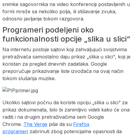
snimke sagovornika na video konferenciji postavljenih u
formi mreže sa nekoliko polja, ili stišavanje zvuka,
odnosno javljanje tokom razgovora.
Programeri podeljeni oko
funkcionalnosti opcije „slika u slici“
Na internetu postoje sajtovi koji zahvaljujući svojstvima
pretraživača samostalno daju prikaz „slika u slici“, koji je
koristan za pregled dnevnih zadataka. Google
preporučuje prikazivanje liste izvođača na ovaj način
tokom slušanja muzike.
Ukoliko sajtovi počnu da koriste opciju „slika u slici“ za
prikaz dokumenata, bilo bi zanimljivo videti kako će ona
raditi i na drugim pretraživačima sem Google
Chrome.
The Verge
piše da su
Firefox
programeri
zabrinuti zbog potencijalne opasnosti da