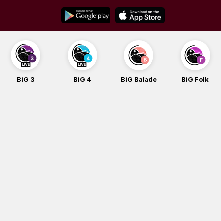
Skip
to
content
BiG 3
BiG 4
BiG Balade
BiG Folk