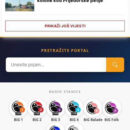
kolone kod Prijedorske petlje
PRIKAŽI JOŠ VIJESTI
PRETRAŽITE PORTAL
Search
for:
RADIO STANICE
BiG 1
BiG 2
BiG 3
BiG 4
BiG Balade
BiG Folk