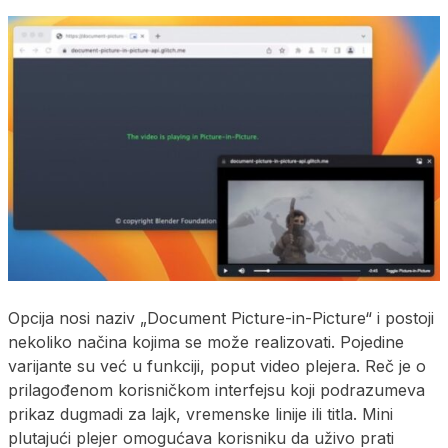
Opcija nosi naziv „Document Picture-in-Picture“ i postoji
nekoliko načina kojima se može realizovati. Pojedine
varijante su već u funkciji, poput video plejera. Reč je o
prilagođenom korisničkom interfejsu koji podrazumeva
prikaz dugmadi za lajk, vremenske linije ili titla. Mini
plutajući plejer omogućava korisniku da uživo prati