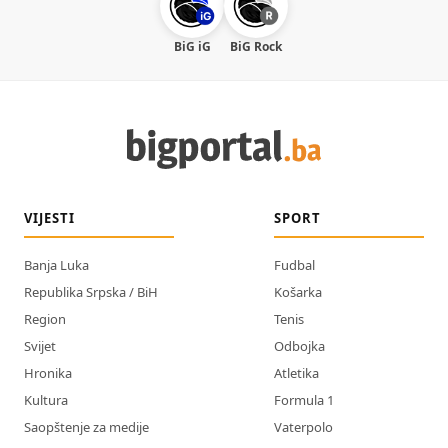
BiG iG
BiG Rock
VIJESTI
SPORT
Banja Luka
Fudbal
Republika Srpska / BiH
Košarka
Region
Tenis
Svijet
Odbojka
Hronika
Atletika
Kultura
Formula 1
Saopštenje za medije
Vaterpolo