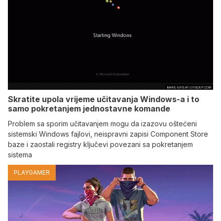
Skratite upola vrijeme učitavanja Windows-a i to
samo pokretanjem jednostavne komande
Problem sa sporim učitavanjem mogu da izazovu oštećeni
sistemski Windows fajlovi, neispravni zapisi Component Store
baze i zaostali registry ključevi povezani sa pokretanjem
sistema
PLAYGAMER