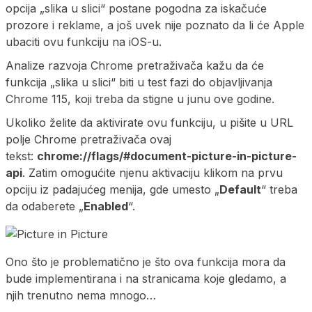
opcija „slika u slici“ postane pogodna za iskačuće
prozore i reklame, a još uvek nije poznato da li će Apple
ubaciti ovu funkciju na iOS-u.
Analize razvoja Chrome pretraživača kažu da će
funkcija „slika u slici“ biti u test fazi do objavljivanja
Chrome 115, koji treba da stigne u junu ove godine.
Ukoliko želite da aktivirate ovu funkciju, u pišite u URL
polje Chrome pretraživača ovaj
tekst:
chrome://flags/#document-picture-in-picture-
api
. Zatim omogućite njenu aktivaciju klikom na prvu
opciju iz padajućeg menija, gde umesto „
Default
“ treba
da odaberete „
Enabled
“.
Ono što je problematično je što ova funkcija mora da
bude implementirana i na stranicama koje gledamo, a
njih trenutno nema mnogo…