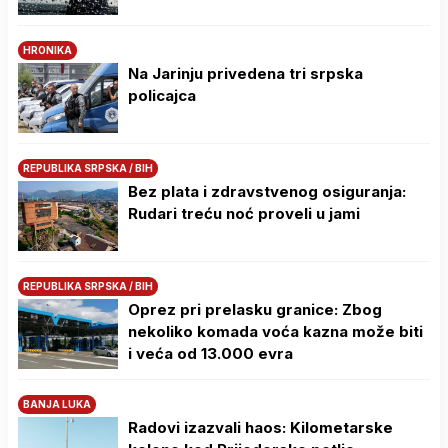
HRONIKA
Na Јarinju privedena tri srpska
policajca
REPUBLIKA SRPSKA / BIH
Bez plata i zdravstvenog osiguranja:
Rudari treću noć proveli u jami
REPUBLIKA SRPSKA / BIH
Oprez pri prelasku granice: Zbog
nekoliko komada voća kazna može biti
i veća od 13.000 evra
BANJA LUKA
Radovi izazvali haos: Kilometarske