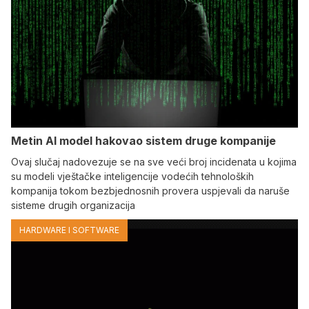
Metin AI model hakovao sistem druge kompanije
Ovaj slučaj nadovezuje se na sve veći broj incidenata u kojima
su modeli vještačke inteligencije vodećih tehnoloških
kompanija tokom bezbjednosnih provera uspjevali da naruše
sisteme drugih organizacija
HARDWARE I SOFTWARE