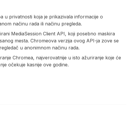
u privatnosti koja je prikazivala informacije o
anom načinu rada ili načinu pregleda.
ani MediaSession Client API, koji posebno maskira
isanog mesta. Chromeova verzija ovog API-ja zove se
pregledač u anonimnom načinu rada.
ranje Chromea, najverovatnije u isto ažuriranje koje će
anje očekuje kasnije ove godine.