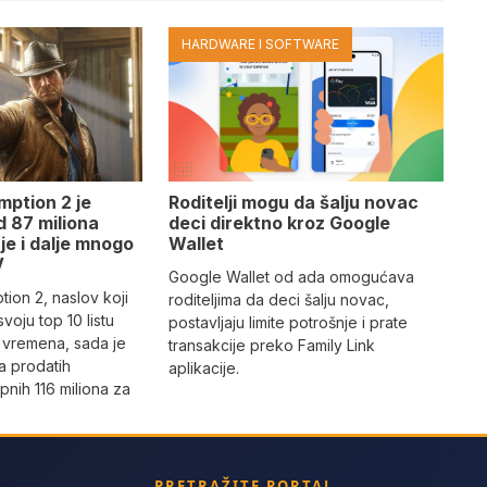
HARDWARE I SOFTWARE
ption 2 je
Roditelji mogu da šalju novac
d 87 miliona
deci direktno kroz Google
 je i dalje mnogo
Wallet
V
Google Wallet od ada omogućava
on 2, naslov koji
roditeljima da deci šalju novac,
svoju top 10 listu
postavljaju limite potrošnje i prate
ih vremena, sada je
transakcije preko Family Link
a prodatih
aplikacije.
pnih 116 miliona za
PRETRAŽITE PORTAL