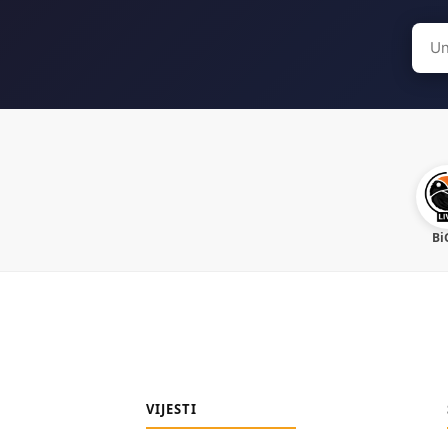
Sear
for:
Bi
VIJESTI