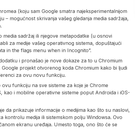
le Chromea (koju sam Google smatra najeksperimentalnijom
iju – mogućnost skrivanja vašeg gledanja media sadržaja,
.
o media sadržaj ili njegove metapodatke (u osnovi
tabli za medije vašeg operativnog sistema, dopuštajući
ata in the flags menu when in Incognito”.
 dodatku i pronašao je nove dokaze za to u Chromium
zi Google projekt otvorenog koda Chromium kako bi ljudi
ferenci za ovu novu funkciju.
 ovu funkciju na sve sisteme za koje je Chrome
kao i mobilne operativne sisteme poput Androida i iOS-
da prikazuje ​​informacije o medijima kao što su naslovi,
za kontrolu medija ili sistemskom polju Windowsa. Ovo
jučanom ekranu uređaja. Umesto toga, ono što će se