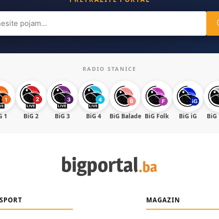
ch
RADIO STANICE
G 1
BiG 2
BiG 3
BiG 4
BiG Balade
BiG Folk
BiG iG
BiG
SPORT
MAGAZIN