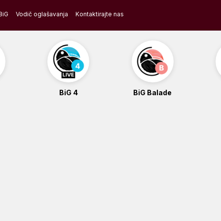
BiG
Vodič oglašavanja
Kontaktirajte nas
BiG 4
BiG Balade