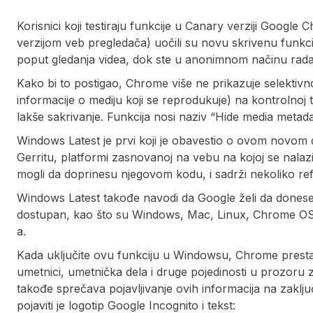
Korisnici koji testiraju funkcije u Canary verziji Goog
verzijom veb pregledača) uočili su novu skrivenu funkc
poput gledanja videa, dok ste u anonimnom načinu rada
Kako bi to postigao, Chrome više ne prikazuje selektivn
informacije o mediju koji se reprodukuje) na kontrolnoj 
lakše sakrivanje. Funkcija nosi naziv “Hide media metad
Windows Latest je prvi koji je obavestio o ovom novom
Gerritu, platformi zasnovanoj na vebu na kojoj se nala
mogli da doprinesu njegovom kodu, i sadrži nekoliko re
Windows Latest takođe navodi da Google želi da donese
dostupan, kao što su Windows, Mac, Linux, Chrome OS, 
a.
Kada uključite ovu funkciju u Windowsu, Chrome prestaje 
umetnici, umetnička dela i druge pojedinosti u prozoru 
takođe sprečava pojavljivanje ovih informacija na zakl
pojaviti je logotip Google Incognito i tekst: