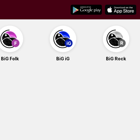
BiG Folk
BiG iG
BiG Rock