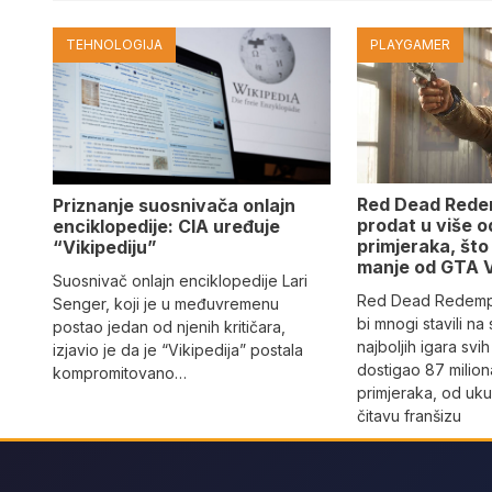
TEHNOLOGIJA
PLAYGAMER
Red Dead Redem
Priznanje suosnivača onlajn
prodat u više o
enciklopedije: CIA uređuje
primjeraka, što
“Vikipediju”
manje od GTA 
Suosnivač onlajn enciklopedije Lari
Red Dead Redempti
Senger, koji je u međuvremenu
bi mnogi stavili na 
postao jedan od njenih kritičara,
najboljih igara sv
izjavio je da je “Vikipedija” postala
dostigao 87 milion
kompromitovano…
primjeraka, od uku
čitavu franšizu