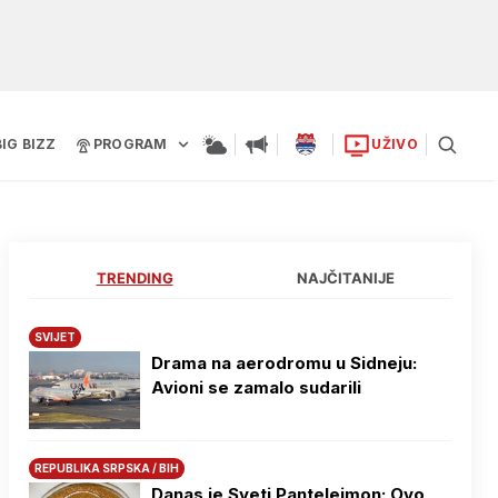
BIG BIZZ
PROGRAM
UŽIVO
TRENDING
NAJČITANIJE
SVIJET
Drama na aerodromu u Sidneju:
Avioni se zamalo sudarili
REPUBLIKA SRPSKA / BIH
Danas je Sveti Pantelejmon: Ovo