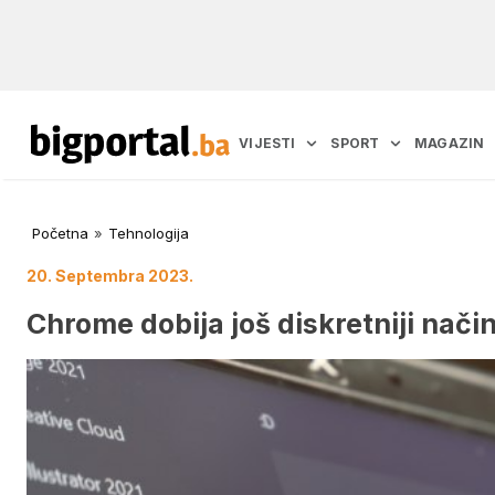
VIJESTI
SPORT
MAGAZIN
Početna
»
Tehnologija
20. Septembra 2023.
Chrome dobija još diskretniji nač