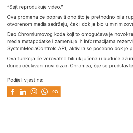
“Sajt reprodukuje video.”
Ova promena će popraviti ono što je prethodno bila rupa 
otvorenom media sadržaju, čak i dok je bio u minimizov
Deo Chromiumovog koda koji to omogućava je novokreir
media metapodatke i zamenjuje ih informacijama rezerv
SystemMediaControls API, aktivira se posebno dok je 
Ova funkcija će verovatno biti uključena u buduće ažuri
doneti očekivani novi dizajn Chromea, čije se predstavlj
Podijeli vijest na: