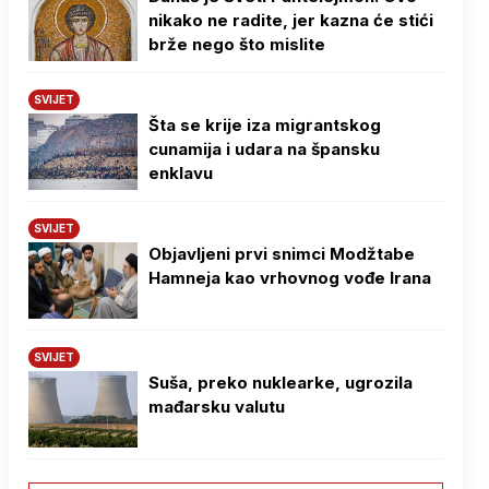
nikako ne radite, jer kazna će stići
brže nego što mislite
SVIJET
Šta se krije iza migrantskog
cunamija i udara na špansku
enklavu
SVIJET
Objavljeni prvi snimci Modžtabe
Hamneja kao vrhovnog vođe Irana
SVIJET
Suša, preko nuklearke, ugrozila
mađarsku valutu