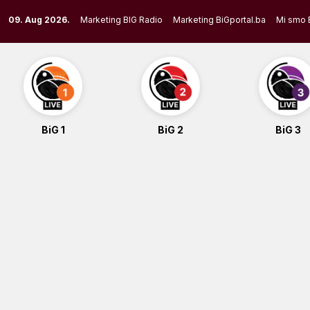
Skip
09. Aug 2026.
Marketing BIG Radio
Marketing BiGportal.ba
Mi smo 
to
content
BiG 1
BiG 2
BiG 3