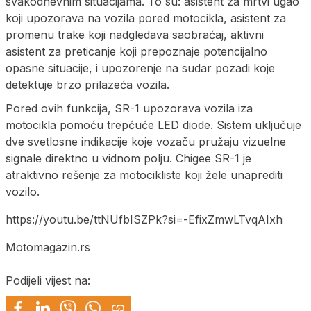
svakodnevnim situacijama. To su: asistent za mrtvi ugao
koji upozorava na vozila pored motocikla, asistent za
promenu trake koji nadgledava saobraćaj, aktivni
asistent za preticanje koji prepoznaje potencijalno
opasne situacije, i upozorenje na sudar pozadi koje
detektuje brzo prilazeća vozila.
Pored ovih funkcija, SR-1 upozorava vozila iza
motocikla pomoću trepćuće LED diode. Sistem uključuje
dve svetlosne indikacije koje vozaču pružaju vizuelne
signale direktno u vidnom polju. Chigee SR-1 je
atraktivno rešenje za motocikliste koji žele unaprediti
vozilo.
https://youtu.be/ttNUfbISZPk?si=-EfixZmwLTvqAIxh
Motomagazin.rs
Podijeli vijest na: