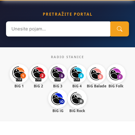
PRETRAŽITE PORTAL
Search
for:
RADIO STANICE
BiG 1
BiG 2
BiG 3
BiG 4
BiG Balade
BiG Folk
BiG iG
BiG Rock