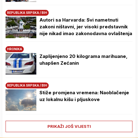
REPUBLIKA SRPSKA / BIH
Autori sa Harvarda: Svi nametnuti
zakoni ništavni, jer visoki predstavnik
nije nikad imao zakonodavna ovlaštenja
HRONIKA
Zaplijenjeno 20 kilograma marihuane,
uhapšen Zećanin
REPUBLIKA SRPSKA / BIH
Stiže promjena vremena: Naoblačenje
uz lokalnu kišu i pljuskove
PRIKAŽI JOŠ VIJESTI