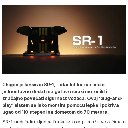
Chigee je lansirao SR-1, radar kit koji se može
jednostavno dodati na gotovo svaki motocikl i
značajno povećati sigurnost vozača. Ovaj ’plug-and-
play’ sistem se lako montira pomoću lepka i pokriva
ugao od 110 stepeni sa dometom do 70 metara.
SR-1 nudi četiri ključne funkcije koje pomažu vozačima u