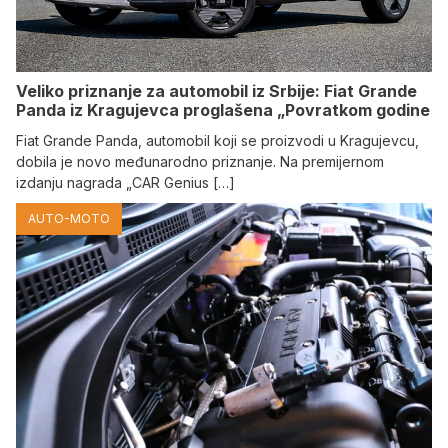
Veliko priznanje za automobil iz Srbije: Fiat Grande
Panda iz Kragujevca proglašena „Povratkom godine
Fiat Grande Panda, automobil koji se proizvodi u Kragujevcu,
dobila je novo međunarodno priznanje. Na premijernom
izdanju nagrada „CAR Genius […]
AUTO-MOTO