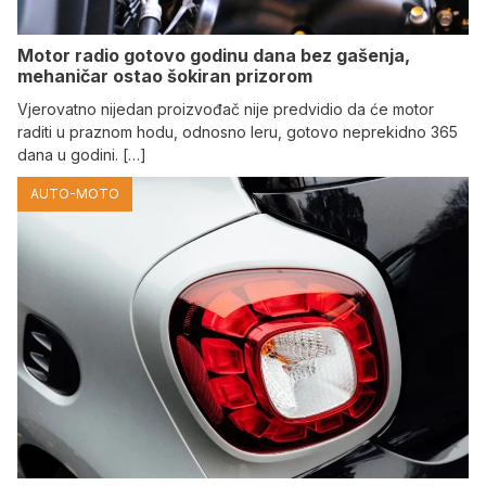
Motor radio gotovo godinu dana bez gašenja,
mehaničar ostao šokiran prizorom
Vjerovatno nijedan proizvođač nije predvidio da će motor
raditi u praznom hodu, odnosno leru, gotovo neprekidno 365
dana u godini. […]
AUTO-MOTO