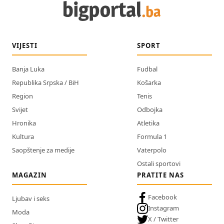
VIJESTI
SPORT
Banja Luka
Fudbal
Republika Srpska / BiH
Košarka
Region
Tenis
Svijet
Odbojka
Hronika
Atletika
Kultura
Formula 1
Saopštenje za medije
Vaterpolo
Ostali sportovi
MAGAZIN
PRATITE NAS
Facebook
Ljubav i seks
Instagram
Moda
X / Twitter