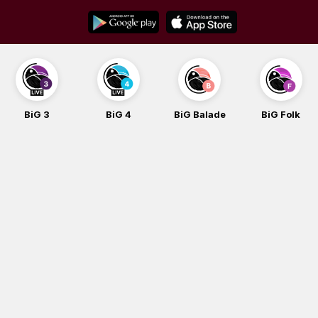
Skip
to
content
BiG 3
BiG 4
BiG Balade
BiG Folk