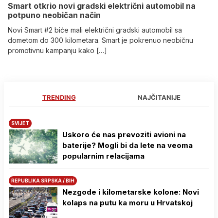
Smart otkrio novi gradski električni automobil na
potpuno neobičan način
Novi Smart #2 biće mali električni gradski automobil sa
dometom do 300 kilometara. Smart je pokrenuo neobičnu
promotivnu kampanju kako […]
TRENDING
NAJČITANIJE
SVIJET
Uskoro će nas prevoziti avioni na
baterije? Mogli bi da lete na veoma
popularnim relacijama
REPUBLIKA SRPSKA / BIH
Nezgode i kilometarske kolone: Novi
kolaps na putu ka moru u Hrvatskoj