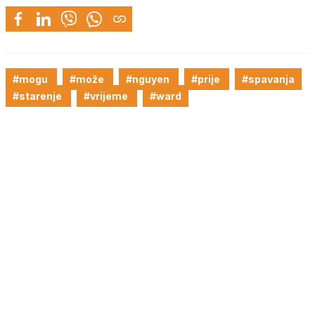
#mogu
#može
#nguyen
#prije
#spavanja
#starenje
#vrijeme
#ward