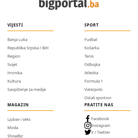
VIJESTI
SPORT
Banja Luka
Fudbal
Republika Srpska / BiH
Košarka
Region
Tenis
Svijet
Odbojka
Hronika
Atletika
Kultura
Formula 1
Saopštenje za medije
Vaterpolo
Ostali sportovi
MAGAZIN
PRATITE NAS
Facebook
Ljubav i seks
Instagram
Moda
X / Twitter
ShowBiz