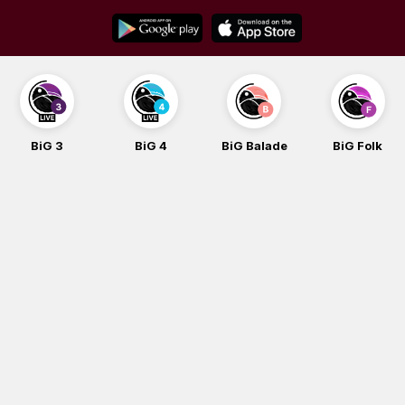
Skip
to
content
BiG 4
BiG Balade
BiG Folk
BiG i