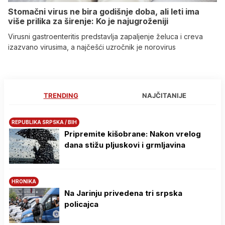
Stomačni virus ne bira godišnje doba, ali leti ima
više prilika za širenje: Ko je najugroženiji
Virusni gastroenteritis predstavlja zapaljenje želuca i creva
izazvano virusima, a najčešći uzročnik je norovirus
TRENDING
NAJČITANIJE
REPUBLIKA SRPSKA / BIH
Pripremite kišobrane: Nakon vrelog
dana stižu pljuskovi i grmljavina
HRONIKA
Na Јarinju privedena tri srpska
policajca