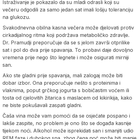
Istraživanje je pokazalo da su mladi odrasli koji su
večeru odgodili za samo jedan sat imali lošiju toleranciju
na glukozu.
Svakodnevna obilna kasna večera može djelovati protiv
cirkadijalnog ritma koji podržava metaboličko zdravlje.
Dr. Pramudji preporučuje da se s jelom završi otprilike
sat i pol do dva prije spavanja. To probavi daje dovoljno
vremena prije nego što legnete i može osigurati mirniji
san.
Ako ste gladni prije spavanja, mali zalogaj može biti
dobar izbor. Ona preporučuje nešto s proteinima i
vlaknima, poput grčkog jogurta s bobičastim voćem ili
tosta od cjelovitih žitarica s maslacem od kikirikija, kako
ne biste pokušavali zaspati gladni.
Čaša vina može vam pomoći da se osjećate pospano i
lakše zaspite, no problem je ono što se događa kasnije
tijekom noći. Alkohol može isprekidati san i smanjiti udio
REM faze i dubokog sna, zbog čega noć može biti manje