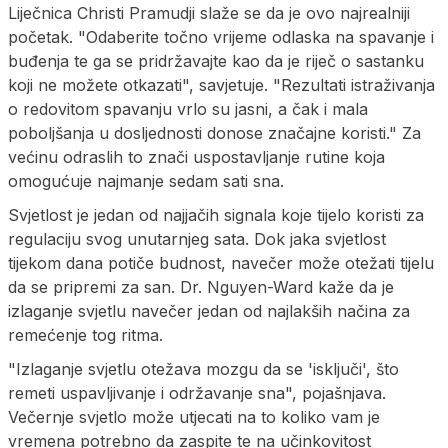
Liječnica Christi Pramudji slaže se da je ovo najrealniji
početak. "Odaberite točno vrijeme odlaska na spavanje i
buđenja te ga se pridržavajte kao da je riječ o sastanku
koji ne možete otkazati", savjetuje. "Rezultati istraživanja
o redovitom spavanju vrlo su jasni, a čak i mala
poboljšanja u dosljednosti donose značajne koristi." Za
većinu odraslih to znači uspostavljanje rutine koja
omogućuje najmanje sedam sati sna.
Svjetlost je jedan od najjačih signala koje tijelo koristi za
regulaciju svog unutarnjeg sata. Dok jaka svjetlost
tijekom dana potiče budnost, navečer može otežati tijelu
da se pripremi za san. Dr. Nguyen-Ward kaže da je
izlaganje svjetlu navečer jedan od najlakših načina za
remećenje tog ritma.
"Izlaganje svjetlu otežava mozgu da se 'isključi', što
remeti uspavljivanje i održavanje sna", pojašnjava.
Večernje svjetlo može utjecati na to koliko vam je
vremena potrebno da zaspite te na učinkovitost