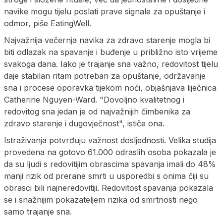
navike mogu tijelu poslati prave signale za opuštanje i
odmor, piše EatingWell.
Najvažnija večernja navika za zdravo starenje mogla bi
biti odlazak na spavanje i buđenje u približno isto vrijeme
svakoga dana. Iako je trajanje sna važno, redovitost tijelu
daje stabilan ritam potreban za opuštanje, održavanje
sna i procese oporavka tijekom noći, objašnjava liječnica
Catherine Nguyen-Ward. "Dovoljno kvalitetnog i
redovitog sna jedan je od najvažnijih čimbenika za
zdravo starenje i dugovječnost", ističe ona.
Istraživanja potvrđuju važnost dosljednosti. Velika studija
provedena na gotovo 61.000 odraslih osoba pokazala je
da su ljudi s redovitijim obrascima spavanja imali do 48%
manji rizik od prerane smrti u usporedbi s onima čiji su
obrasci bili najneredovitiji. Redovitost spavanja pokazala
se i snažnijim pokazateljem rizika od smrtnosti nego
samo trajanje sna.