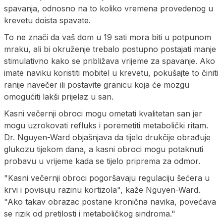
spavanja, odnosno na to koliko vremena provedenog u
krevetu doista spavate.
To ne znači da vaš dom u 19 sati mora biti u potpunom
mraku, ali bi okruženje trebalo postupno postajati manje
stimulativno kako se približava vrijeme za spavanje. Ako
imate naviku koristiti mobitel u krevetu, pokušajte to činiti
ranije navečer ili postavite granicu koja će mozgu
omogućiti lakši prijelaz u san.
Kasni večernji obroci mogu ometati kvalitetan san jer
mogu uzrokovati refluks i poremetiti metabolički ritam.
Dr. Nguyen-Ward objašnjava da tijelo drukčije obrađuje
glukozu tijekom dana, a kasni obroci mogu potaknuti
probavu u vrijeme kada se tijelo priprema za odmor.
"Kasni večernji obroci pogoršavaju regulaciju šećera u
krvi i povisuju razinu kortizola", kaže Nguyen-Ward.
"Ako takav obrazac postane kronična navika, povećava
se rizik od pretilosti i metaboličkog sindroma."