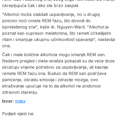
okrepljujuća čak i ako ste brzo zaspali.
"Alkohol može olakšati uspavljivanje, no u drugoj
polovici noći ometa REM fazu, što dovodi do
isprekidanog sna", kaže dr. Nguyen-Ward. "Alkohol je
poznat kao supresor melatonina, što remeti cirkadijalni
ritam i smanjuje ukupnu učinkovitost spavanja", nastavlja
ona.
Čak i male količine alkohola mogu smanjiti REM san.
Nedavni pregled i meta-analiza pokazali su da veće doze
skraćuju vrijeme potrebno za uspavljivanje, ali kasnije
remete REM fazu sna. Budući da REM san podržava
pamćenje, obradu emocija i zdravlje mozga, ovo
istraživanje upućuje na to da alkohol ne pridonosi
zdravom starenju.
Izvor:
index
Podijeli vijest na: