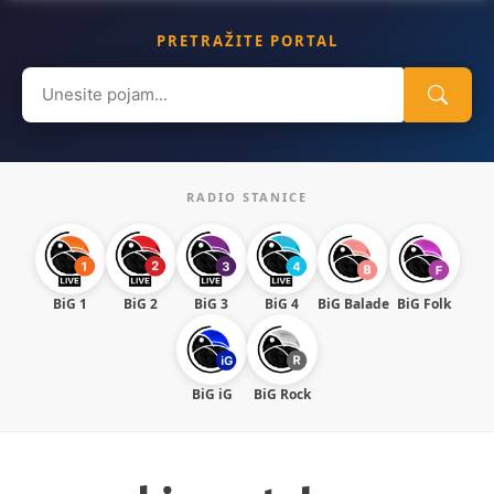
PRETRAŽITE PORTAL
Search
for:
RADIO STANICE
BiG 1
BiG 2
BiG 3
BiG 4
BiG Balade
BiG Folk
BiG iG
BiG Rock