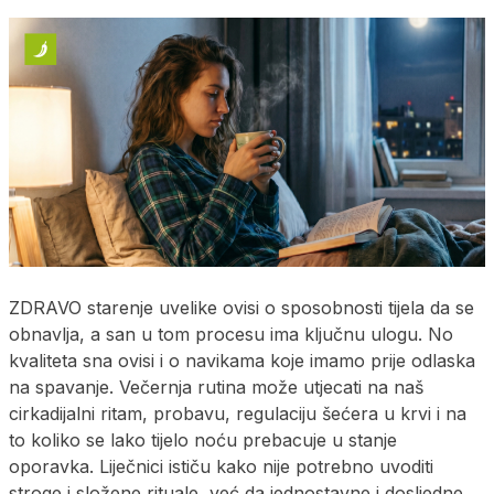
ZDRAVO starenje uvelike ovisi o sposobnosti tijela da se
obnavlja, a san u tom procesu ima ključnu ulogu. No
kvaliteta sna ovisi i o navikama koje imamo prije odlaska
na spavanje. Večernja rutina može utjecati na naš
cirkadijalni ritam, probavu, regulaciju šećera u krvi i na
to koliko se lako tijelo noću prebacuje u stanje
oporavka. Liječnici ističu kako nije potrebno uvoditi
stroge i složene rituale, već da jednostavne i dosljedne