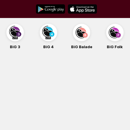
Skip
to
content
BiG 4
BiG Balade
BiG Folk
BiG iG