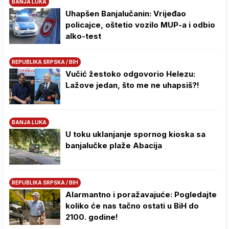
BANJA LUKA
Uhapšen Banjalučanin: Vrijeđao
policajce, oštetio vozilo MUP-a i odbio
alko-test
REPUBLIKA SRPSKA / BIH
Vučić žestoko odgovorio Helezu:
Lažove jedan, što me ne uhapsiš?!
BANJA LUKA
U toku uklanjanje spornog kioska sa
banjalučke plaže Abacija
REPUBLIKA SRPSKA / BIH
Alarmantno i poražavajuće: Pogledajte
koliko će nas tačno ostati u BiH do
2100. godine!