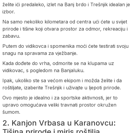
želite ići predaleko, izlet na Banj brdo i Trešnjik idealan je
izbor.
Na samo nekoliko kilometara od centra ući ćete u svijet
prirode i tišine koji otvara prostor za odmor, rekreaciju i
zabavu.
Putem do vidikovca i spomenika moći ćete testirati svoju
snagu na spravama za vježbanje.
Kada dođete do vrha, odmorite se na klupama uz
vidikovac, s pogledom na Banjaluku.
Ipak, ukoliko ste sa većom ekipom i možda želite i da
roštiljate, izaberite Trešnjik i uživajte u ljepoti prirode.
Ovo mjesto je idealno i za sportske aktivnosti, jer to
upravo omogućava veliki travnati prostor okružen
šumom.
2. Kanjon Vrbasa u Karanovcu:
Tišina prirode i miris roštilja