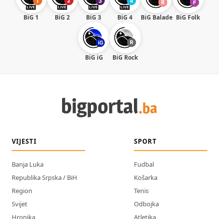
BiG 1
BiG 2
BiG 3
BiG 4
BiG Balade
BiG Folk
BiG iG
BiG Rock
VIJESTI
SPORT
Banja Luka
Fudbal
Republika Srpska / BiH
Košarka
Region
Tenis
Svijet
Odbojka
Hronika
Atletika