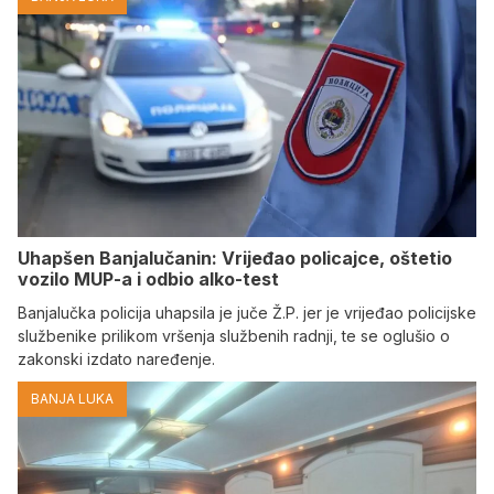
Uhapšen Banjalučanin: Vrijeđao policajce, oštetio
vozilo MUP-a i odbio alko-test
Banjalučka policija uhapsila je juče Ž.P. jer je vrijeđao policijske
službenike prilikom vršenja službenih radnji, te se oglušio o
zakonski izdato naređenje.
BANJA LUKA