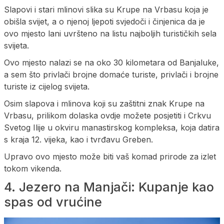
Slapovi i stari mlinovi slika su Krupe na Vrbasu koja je
obišla svijet, a o njenoj ljepoti svjedoči i činjenica da je
ovo mjesto lani uvršteno na listu najboljih turističkih sela
svijeta.
Ovo mjesto nalazi se na oko 30 kilometara od Banjaluke,
a sem što privlači brojne domaće turiste, privlači i brojne
turiste iz cijelog svijeta.
Osim slapova i mlinova koji su zaštitni znak Krupe na
Vrbasu, prilikom dolaska ovdje možete posjetiti i Crkvu
Svetog Ilije u okviru manastirskog kompleksa, koja datira
s kraja 12. vijeka, kao i tvrđavu Greben.
Upravo ovo mjesto može biti vaš komad prirode za izlet
tokom vikenda.
4. Jezero na Manjači: Kupanje kao
spas od vrućine