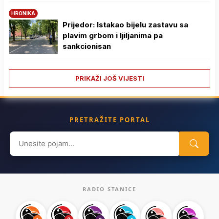
HRONIKA
Prijedor: Istakao bijelu zastavu sa
plavim grbom i ljiljanima pa
sankcionisan
PRIKAŽI JOŠ VIJESTI
PRETRAŽITE PORTAL
Search
for:
RADIO STANICE