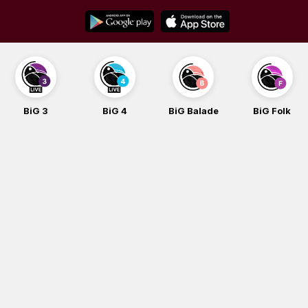
Skip
to
content
BiG 3
BiG 4
BiG Balade
BiG Folk