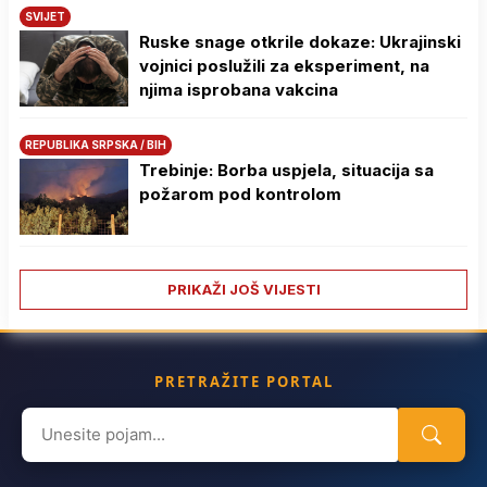
SVIJET
Ruske snage otkrile dokaze: Ukrajinski
vojnici poslužili za eksperiment, na
njima isprobana vakcina
REPUBLIKA SRPSKA / BIH
Trebinje: Borba uspjela, situacija sa
požarom pod kontrolom
PRIKAŽI JOŠ VIJESTI
PRETRAŽITE PORTAL
Search
for: