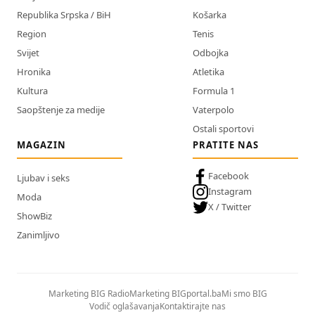
Republika Srpska / BiH
Košarka
Region
Tenis
Svijet
Odbojka
Hronika
Atletika
Kultura
Formula 1
Saopštenje za medije
Vaterpolo
Ostali sportovi
MAGAZIN
PRATITE NAS
Facebook
Ljubav i seks
Instagram
Moda
X / Twitter
ShowBiz
Zanimljivo
Marketing BIG Radio
Marketing BIGportal.ba
Mi smo BIG
Vodič oglašavanja
Kontaktirajte nas