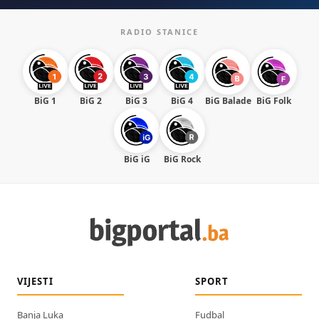
RADIO STANICE
BiG 1
BiG 2
BiG 3
BiG 4
BiG Balade
BiG Folk
BiG iG
BiG Rock
VIJESTI
SPORT
Banja Luka
Fudbal