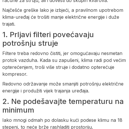
račune za struju, ali i dovesti do skupih kvarova.
Najčešće greške lako je izbjeći, a pravilnom upotrebom
klima-uređaj će trošiti manje električne energije i duže
trajati.
1. Prljavi filteri povećavaju
potrošnju struje
Filtere treba redovno čistiti, jer omogućavaju nesmetan
protok vazduha. Kada su zapušeni, klima radi pod većim
opterećenjem, troši više struje i dodatno opterećuje
kompresor.
Redovno održavanje može smanjiti potrošnju električne
energije i produžiti vijek trajanja uređaja.
2. Ne podešavajte temperaturu na
minimum
Iako mnogi odmah po dolasku kući podese klimu na 18
stepeni, to neće brže rashladiti prostoriju.