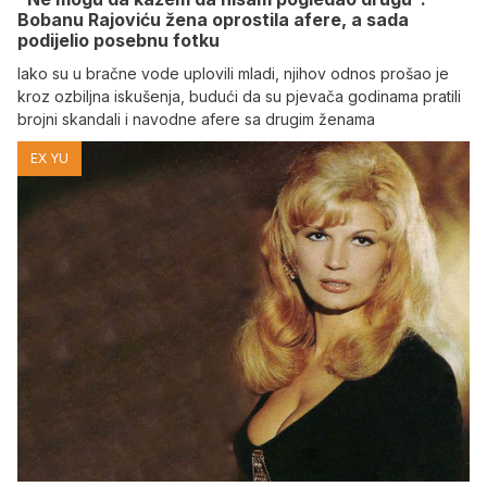
Bobanu Rajoviću žena oprostila afere, a sada
podijelio posebnu fotku
Iako su u bračne vode uplovili mladi, njihov odnos prošao je
kroz ozbiljna iskušenja, budući da su pjevača godinama pratili
brojni skandali i navodne afere sa drugim ženama
EX YU