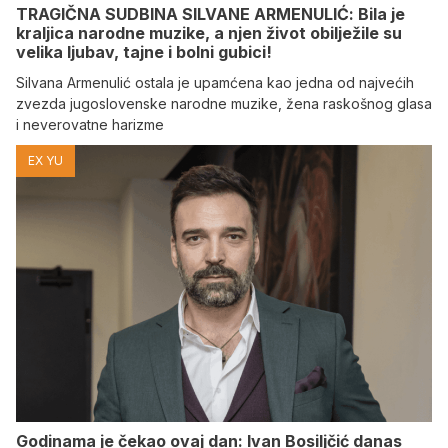
TRAGIČNA SUDBINA SILVANE ARMENULIĆ: Bila je
kraljica narodne muzike, a njen život obilježile su
velika ljubav, tajne i bolni gubici!
Silvana Armenulić ostala je upamćena kao jedna od najvećih
zvezda jugoslovenske narodne muzike, žena raskošnog glasa
i neverovatne harizme
EX YU
Godinama je čekao ovaj dan: Ivan Bosiljčić danas