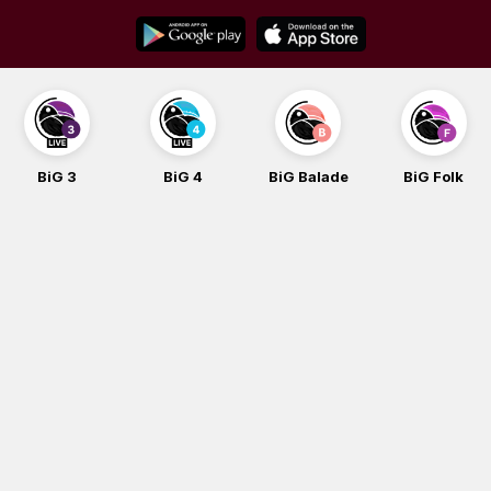
Skip
to
content
BiG 3
BiG 4
BiG Balade
BiG Folk