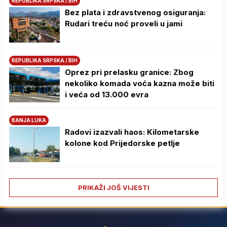
REPUBLIKA SRPSKA / BIH
Bez plata i zdravstvenog osiguranja:
Rudari treću noć proveli u jami
REPUBLIKA SRPSKA / BIH
Oprez pri prelasku granice: Zbog
nekoliko komada voća kazna može biti
i veća od 13.000 evra
BANJA LUKA
Radovi izazvali haos: Kilometarske
kolone kod Prijedorske petlje
PRIKAŽI JOŠ VIJESTI