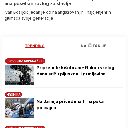
ima poseban razlog za slavlje
Ivan Bosiljčić jedan je od najangažovanijih i najcjenjenijih
glumaca svoje generacije
TRENDING
NAJČITANIJE
REPUBLIKA SRPSKA / BIH
Pripremite kišobrane: Nakon vrelog
dana stižu pljuskovi i grmljavina
HRONIKA
Na Јarinju privedena tri srpska
policajca