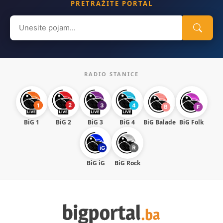
PRETRAŽITE PORTAL
Search
for:
RADIO STANICE
BiG 1
BiG 2
BiG 3
BiG 4
BiG Balade
BiG Folk
BiG iG
BiG Rock