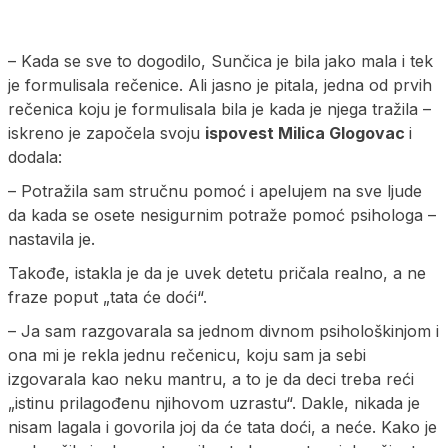
– Kada se sve to dogodilo, Sunčica je bila jako mala i tek
je formulisala rečenice. Ali jasno je pitala, jedna od prvih
rečenica koju je formulisala bila je kada je njega tražila –
iskreno je započela svoju
ispovest Milica Glogovac
i
dodala:
– Potražila sam stručnu pomoć i apelujem na sve ljude
da kada se osete nesigurnim potraže pomoć psihologa –
nastavila je.
Takođe, istakla je da je uvek detetu pričala realno, a ne
fraze poput „tata će doći“.
– Ja sam razgovarala sa jednom divnom psihološkinjom i
ona mi je rekla jednu rečenicu, koju sam ja sebi
izgovarala kao neku mantru, a to je da deci treba reći
„istinu prilagođenu njihovom uzrastu“. Dakle, nikada je
nisam lagala i govorila joj da će tata doći, a neće. Kako je