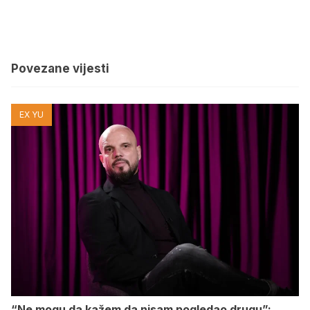
Povezane vijesti
EX YU
“Ne mogu da kažem da nisam pogledao drugu”: