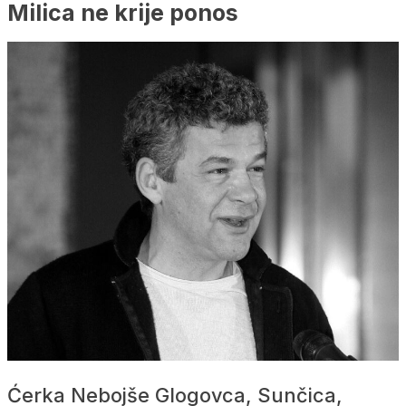
Milica ne krije ponos
Ćerka Nebojše Glogovca, Sunčica,