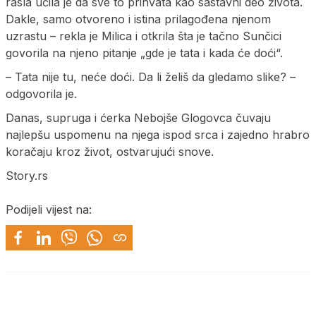
rasla učila je da sve to prihvata kao sastavni deo života.
Dakle, samo otvoreno i istina prilagođena njenom
uzrastu – rekla je Milica i otkrila šta je tačno Sunčici
govorila na njeno pitanje „gde je tata i kada će doći“.
– Tata nije tu, neće doći. Da li želiš da gledamo slike? –
odgovorila je.
Danas, supruga i ćerka Nebojše Glogovca čuvaju
najlepšu uspomenu na njega ispod srca i zajedno hrabro
koračaju kroz život, ostvarujući snove.
Story.rs
Podijeli vijest na: