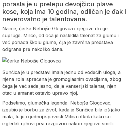
porasla je u prelepu devojčicu plave
kose, koja ima 10 godina, odličan je đak i
neverovatno je talentovana.
Naime, ćerka Nebojše Glogovca i njegove druge
supruge, Milice, od oca je nasledila talenat za glumu i
već pohađa školu glume, čija je završna predstava
odigrana pre nekoliko dana.
Sunčica je u predstavi imala jednu od vodećih uloga, a
njena rola ispraćena je gromoglasnim ovacijama, zbog
čega je već sada jasno, da je vanserijski talenat, njen
otac u amanet ostavio upravo njoj.
Podsetimo, glumačka legenda, Nebojša Glogovac,
izgubio je borbu za život, kada je Sunčica bila još jako
mala, te je u jednoj ispovesti Milica otkrila kako su
izgledali njihovi prvi razgovori nakon njegove smrti: