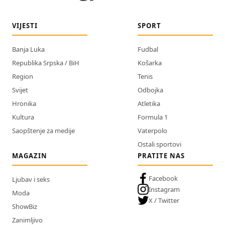
VIJESTI
SPORT
Banja Luka
Fudbal
Republika Srpska / BiH
Košarka
Region
Tenis
Svijet
Odbojka
Hronika
Atletika
Kultura
Formula 1
Saopštenje za medije
Vaterpolo
Ostali sportovi
MAGAZIN
PRATITE NAS
Facebook
Ljubav i seks
Instagram
Moda
X / Twitter
ShowBiz
Zanimljivo