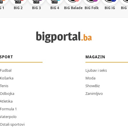
G 1
BiG 2
BiG 3
BiG 4
BiG Balade
BiG Folk
BiG iG
BiG
SPORT
MAGAZIN
Fudbal
Ljubav i seks
Košarka
Moda
Tenis
ShowBiz
Odbojka
Zanimljivo
Atletika
Formula 1
Vaterpolo
Ostali sportovi