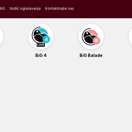
BiG
Vodič oglašavanja
Kontaktirajte nas
BiG 4
BiG Balade