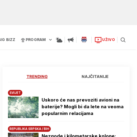
BIG BIZZ
PROGRAM
UŽIVO
TRENDING
NAJČITANIJE
SVIJET
Uskoro će nas prevoziti avioni na
baterije? Mogli bi da lete na veoma
popularnim relacijama
REPUBLIKA SRPSKA / BIH
Nezgode i kilometarske kolone: