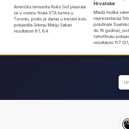
Hrvatske
Američka teniserka Koko Gof plasirala
Mlada muška vate
se u osminu finala VTA turnira u
reprezentacija Srbi
Torontu, pošto je danas u trećem kolu
polufinale Svjetsk
pobijedila Grkinju Mariju Sakari
do 16 godina), po
rezultatom 6:1, 6:4.
četvrtfinalu pobije
rezultatom 11:7 (3:1,
Sear
for: