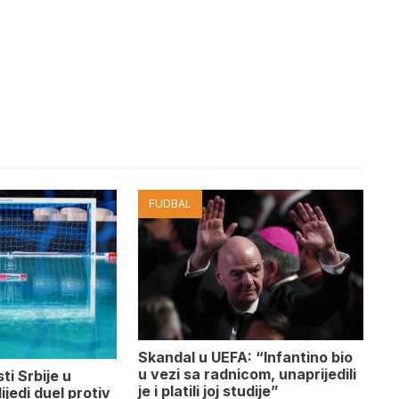
FUDBAL
Skandal u UEFA: “Infantino bio
u vezi sa radnicom, unaprijedili
ti Srbije u
je i platili joj studije”
lijedi duel protiv