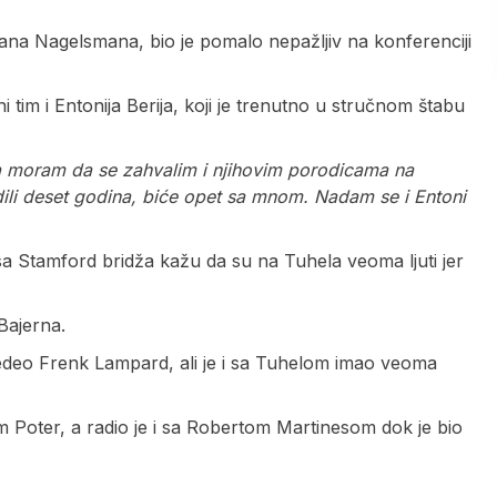
jana Nagelsmana, bio je pomalo nepažljiv na konferenciji
i tim i Entonija Berija, koji je trenutno u stručnom štabu
da moram da se zahvalim i njihovim porodicama na
adili deset godina, biće opet sa mnom. Nadam se i Entoni
i sa Stamford bridža kažu da su na Tuhela veoma ljuti jer
Bajerna.
i sedeo Frenk Lampard, ali je i sa Tuhelom imao veoma
m Poter, a radio je i sa Robertom Martinesom dok je bio