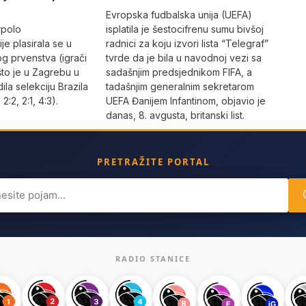
Evropska fudbalska unija (UEFA)
rpolo
isplatila je šestocifrenu sumu bivšoj
je plasirala se u
radnici za koju izvori lista “Telegraf”
og prvenstva (igrači
tvrde da je bila u navodnoj vezi sa
što je u Zagrebu u
sadašnjim predsjednikom FIFA, a
dila selekciju Brazila
tadašnjim generalnim sekretarom
 2:2, 2:1, 4:3).
UEFA Đanijem Infantinom, objavio je
danas, 8. avgusta, britanski list.
PRETRAŽITE PORTAL
ch
RADIO STANICE