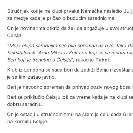
Stručnjak koji je na klupi prvaka Nemačke nasledio Juli
za medije kada je pričao o budućim saradnicima.
On je novinarima otkrio da želi da angažuje u svoj stručn
Čelsija.
“
Moja ekipa saradnika nije bila spreman na ovo, tako 
fleksibilnosti. Arno Mihels i Žolt Lou koji su sa mnom r
Beri koji je trenutno u Čelsiju
“, rekao je
Tuhel
.
Klub iz Londona se sada bori da zadrži Berija i izveštaj
je sa tim izašao javno.
Beri je navodno spreman da prihvati poziv novog bosa 
Beri se priključio Čelsiju još za vreme kada je na klup
dobru saradnju.
On je ostao i u stručnom timu na čijem je čelu sada Gre
na kormilu Belgije.