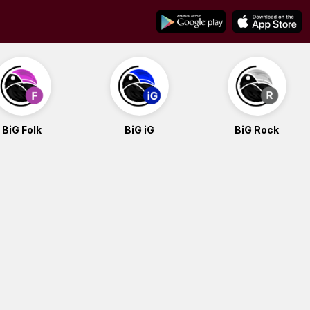
BiG Folk
BiG iG
BiG Rock