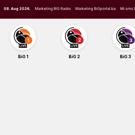
Skip
08. Aug 2026.
Marketing BIG Radio
Marketing BiGportal.ba
Mi smo 
to
content
BiG 1
BiG 2
BiG 3