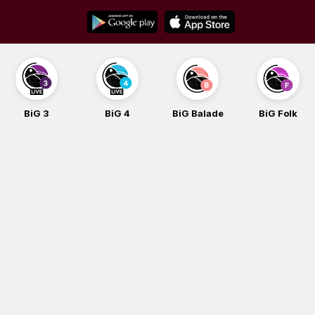
Skip
to
content
BiG 3
BiG 4
BiG Balade
BiG Folk