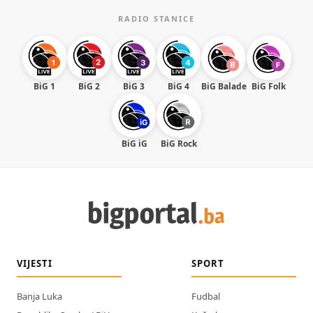
RADIO STANICE
BiG 1
BiG 2
BiG 3
BiG 4
BiG Balade
BiG Folk
BiG iG
BiG Rock
VIJESTI
SPORT
Banja Luka
Fudbal