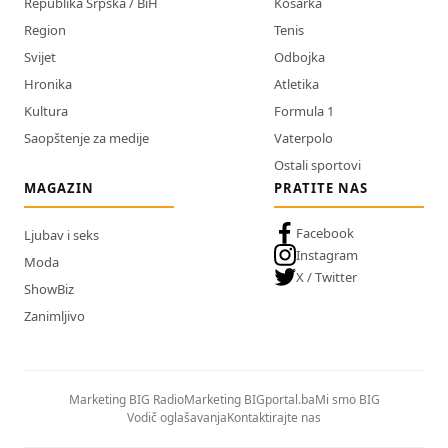
Republika Srpska / BiH
Košarka
Region
Tenis
Svijet
Odbojka
Hronika
Atletika
Kultura
Formula 1
Saopštenje za medije
Vaterpolo
Ostali sportovi
MAGAZIN
PRATITE NAS
Facebook
Ljubav i seks
Instagram
Moda
X / Twitter
ShowBiz
Zanimljivo
Marketing BIG Radio
Marketing BIGportal.ba
Mi smo BIG
Vodič oglašavanja
Kontaktirajte nas