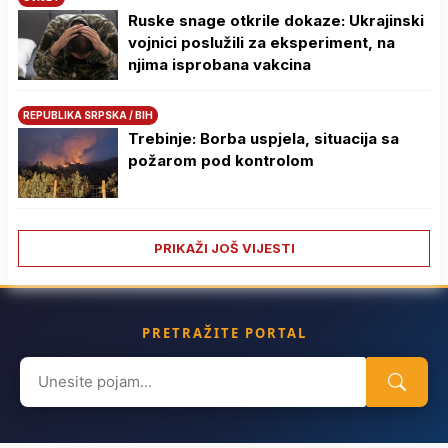
Ruske snage otkrile dokaze: Ukrajinski
vojnici poslužili za eksperiment, na
njima isprobana vakcina
REPUBLIKA SRPSKA / BIH
Trebinje: Borba uspjela, situacija sa
požarom pod kontrolom
PRIKAŽI JOŠ VIJESTI
PRETRAŽITE PORTAL
Search
for: