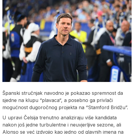
Španski stručnjak navodno je pokazao spremnost da
sjedne na klupu “plavaca“, a posebno ga privlači
mogućnost dugoročnog projekta na “Stamford Bridžu”.
U upravi Čelsija trenutno analiziraju više kandidata
nakon još jedne turbulentne i neuvjerljive sezone, ali
Alonso se već izdvojio kao jedno od glavnih imena na