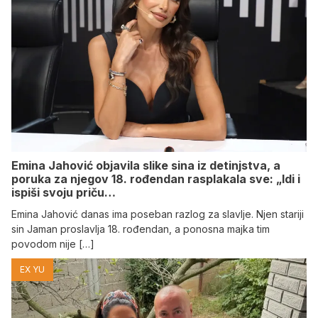
Emina Jahović objavila slike sina iz detinjstva, a
poruka za njegov 18. rođendan rasplakala sve: „Idi i
ispiši svoju priču…
Emina Jahović danas ima poseban razlog za slavlje. Njen stariji
sin Jaman proslavlja 18. rođendan, a ponosna majka tim
povodom nije […]
EX YU