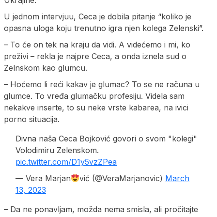
Ukrajine.
U jednom intervjuu, Ceca je dobila pitanje “koliko je
opasna uloga koju trenutno igra njen kolega Zelenski”.
– To će on tek na kraju da vidi. A videćemo i mi, ko
preživi – rekla je najpre Ceca, a onda iznela sud o
Zelnskom kao glumcu.
– Hoćemo li reći kakav je glumac? To se ne računa u
glumce. To vređa glumačku profesiju. Videla sam
nekakve inserte, to su neke vrste kabarea, na ivici
porno situacija.
Divna naša Ceca Bojković govori o svom "kolegi"
Volodimiru Zelenskom.
pic.twitter.com/D1y5vzZPea
— Vera Marjan
vić (@VeraMarjanovic)
March
13, 2023
– Da ne ponavljam, možda nema smisla, ali pročitajte