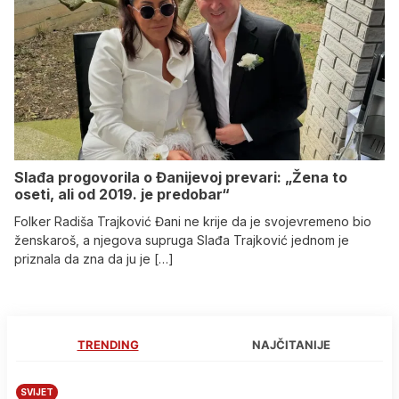
Slađa progovorila o Đanijevoj prevari: „Žena to
oseti, ali od 2019. je predobar“
Folker Radiša Trajković Đani ne krije da je svojevremeno bio
ženskaroš, a njegova supruga Slađa Trajković jednom je
priznala da zna da ju je […]
TRENDING
NAJČITANIJE
SVIJET