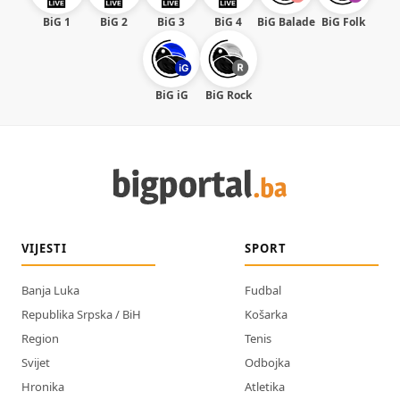
BiG 1
BiG 2
BiG 3
BiG 4
BiG Balade
BiG Folk
BiG iG
BiG Rock
VIJESTI
SPORT
Banja Luka
Fudbal
Republika Srpska / BiH
Košarka
Region
Tenis
Svijet
Odbojka
Hronika
Atletika