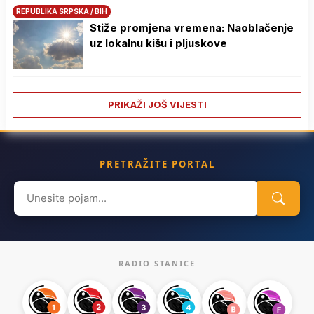
REPUBLIKA SRPSKA / BIH
Stiže promjena vremena: Naoblačenje
uz lokalnu kišu i pljuskove
PRIKAŽI JOŠ VIJESTI
PRETRAŽITE PORTAL
Search
for:
RADIO STANICE