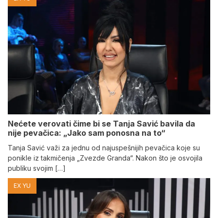
Nećete verovati čime bi se Tanja Savić bavila da
nije pevačica: „Jako sam ponosna na to“
Tanja Savić važi za jednu od najuspešnijih pevačica koje su
ponikle iz takmičenja „Zvezde Granda“. Nakon što je osvojila
publiku svojim […]
EX YU