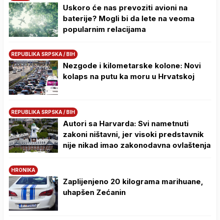
Uskoro će nas prevoziti avioni na
baterije? Mogli bi da lete na veoma
popularnim relacijama
REPUBLIKA SRPSKA / BIH
Nezgode i kilometarske kolone: Novi
kolaps na putu ka moru u Hrvatskoj
REPUBLIKA SRPSKA / BIH
Autori sa Harvarda: Svi nametnuti
zakoni ništavni, jer visoki predstavnik
nije nikad imao zakonodavna ovlaštenja
HRONIKA
Zaplijenjeno 20 kilograma marihuane,
uhapšen Zećanin