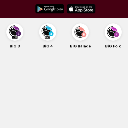
Skip
to
content
BiG 4
BiG Balade
BiG Folk
BiG iG