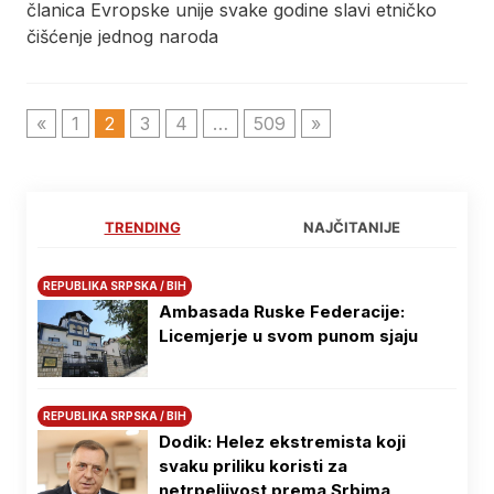
članica Evropske unije svake godine slavi etničko
čišćenje jednog naroda
«
1
2
3
4
…
509
»
TRENDING
NAJČITANIJE
REPUBLIKA SRPSKA / BIH
Ambasada Ruske Federacije:
Licemjerje u svom punom sjaju
REPUBLIKA SRPSKA / BIH
Dodik: Helez ekstremista koji
svaku priliku koristi za
netrpeljivost prema Srbima