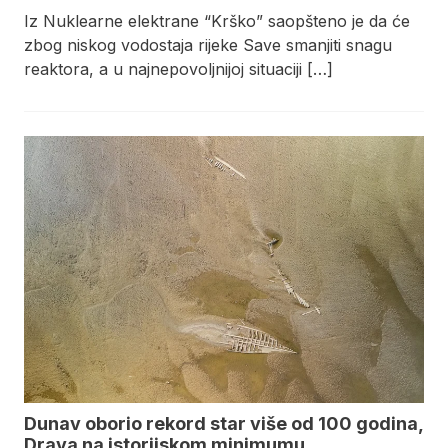
Iz Nuklearne elektrane “Krško” saopšteno je da će
zbog niskog vodostaja rijeke Save smanjiti snagu
reaktora, a u najnepovoljnijoj situaciji […]
Dunav oborio rekord star više od 100 godina,
Drava na istorijskom minimumu