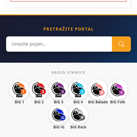
PRETRAŽITE PORTAL
Search
for:
RADIO STANICE
BiG 1
BiG 2
BiG 3
BiG 4
BiG Balade
BiG Folk
BiG iG
BiG Rock