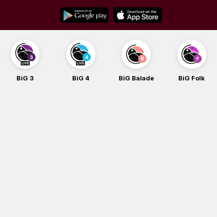
Skip
to
content
G 3
BiG 4
BiG Balade
BiG Folk
B