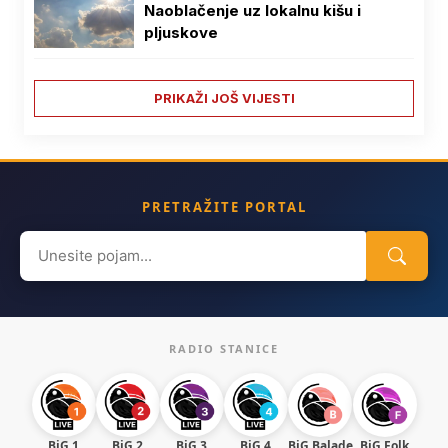
Naoblačenje uz lokalnu kišu i
pljuskove
PRIKAŽI JOŠ VIJESTI
PRETRAŽITE PORTAL
Search
for:
RADIO STANICE
BiG 1
BiG 2
BiG 3
BiG 4
BiG Balade
BiG Folk