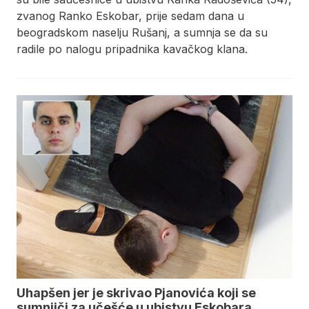
zvanog Ranko Eskobar, prije sedam dana u
beogradskom naselju Rušanj, a sumnja se da su
radile po nalogu pripadnika kavačkog klana.
Uhapšen jer je skrivao Pjanovića koji se
sumnjiči za učešće u ubistvu Eskobara