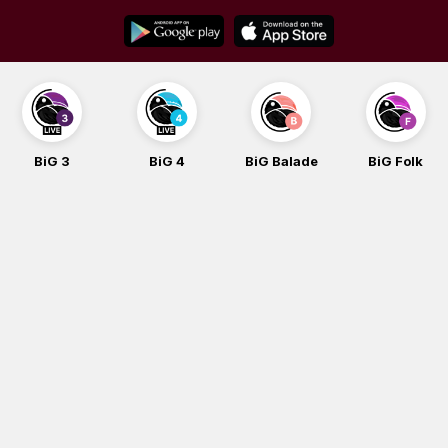
Skip
to
content
BiG 3
BiG 4
BiG Balade
BiG Folk