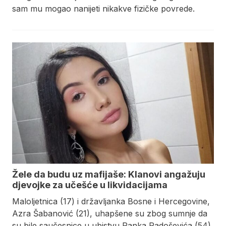
sam mu mogao nanijeti nikakve fizičke povrede.
Žele da budu uz mafijaše: Klanovi angažuju
djevojke za učešće u likvidacijama
Maloljetnica (17) i državljanka Bosne i Hercegovine,
Azra Šabanović (21), uhapšene su zbog sumnje da
su bile saučesnice u ubistvu Ranka Radoševića (54),