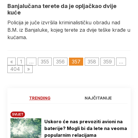
Banjalučana terete da je opljačkao dvije
kuće
Policija je juče izvršila kriminalističku obradu nad
B.M. iz Banjaluke, kojeg terete za dvije teške krađe u
kućama.
«
1
…
355
356
357
358
359
…
404
»
TRENDING
NAJČITANIJE
SVIJET
Uskoro će nas prevoziti avioni na
baterije? Mogli bi da lete na veoma
popularnim relacijama