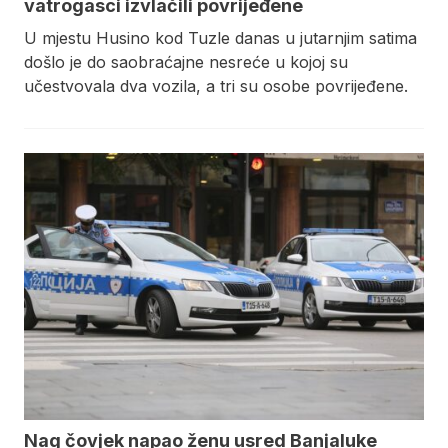
vatrogasci izvlačili povrijeđene
U mjestu Husino kod Tuzle danas u jutarnjim satima
došlo je do saobraćajne nesreće u kojoj su
učestvovala dva vozila, a tri su osobe povrijeđene.
Nag čovjek napao ženu usred Banjaluke