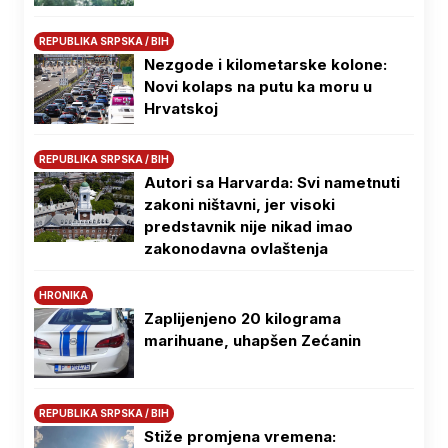
REPUBLIKA SRPSKA / BIH
Nezgode i kilometarske kolone:
Novi kolaps na putu ka moru u
Hrvatskoj
REPUBLIKA SRPSKA / BIH
Autori sa Harvarda: Svi nametnuti
zakoni ništavni, jer visoki
predstavnik nije nikad imao
zakonodavna ovlaštenja
HRONIKA
Zaplijenjeno 20 kilograma
marihuane, uhapšen Zećanin
REPUBLIKA SRPSKA / BIH
Stiže promjena vremena: