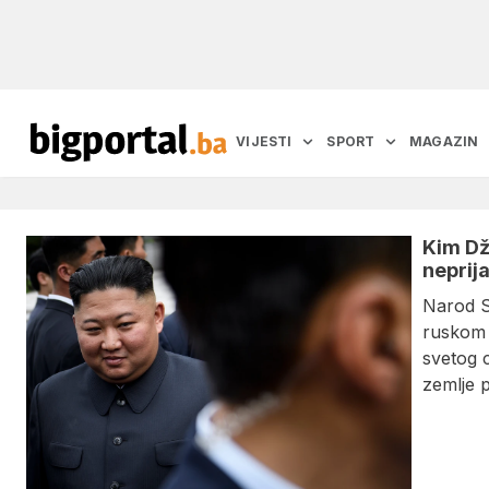
VIJESTI
SPORT
MAGAZIN
Kim Dž
neprij
Narod S
ruskom 
svetog c
zemlje p