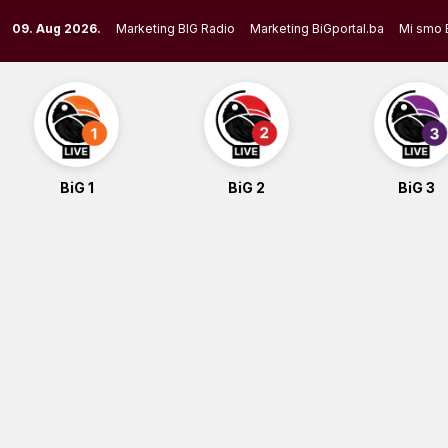
Skip
09. Aug 2026.
Marketing BIG Radio
Marketing BiGportal.ba
Mi smo 
to
content
BiG 1
BiG 2
BiG 3