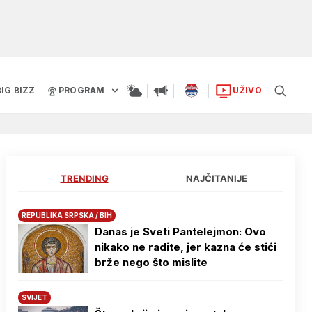
BIG BIZZ
PROGRAM
UŽIVO
TRENDING
NAJČITANIJE
REPUBLIKA SRPSKA / BIH
Danas je Sveti Pantelejmon: Ovo
nikako ne radite, jer kazna će stići
brže nego što mislite
SVIJET