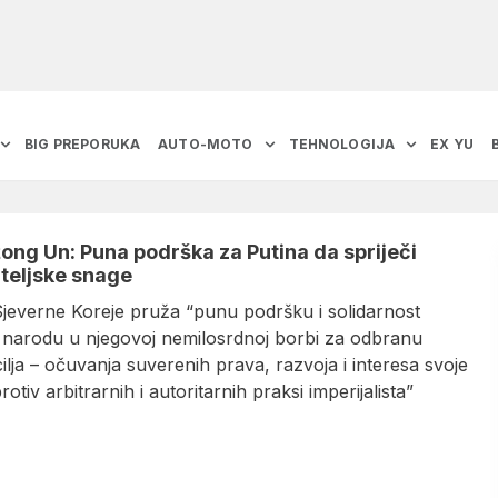
BIG PREPORUKA
AUTO-MOTO
TEHNOLOGIJA
EX YU
ong Un: Puna podrška za Putina da spriječi
ateljske snage
jeverne Koreje pruža “punu podršku i solidarnost
narodu u njegovoj nemilosrdnoj borbi za odbranu
ilja – očuvanja suverenih prava, razvoja i interesa svoje
rotiv arbitrarnih i autoritarnih praksi imperijalista”