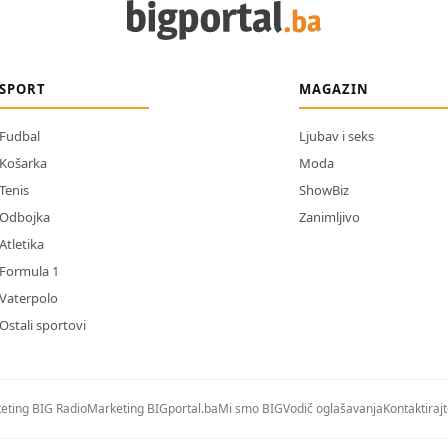
SPORT
MAGAZIN
Fudbal
Ljubav i seks
Košarka
Moda
Tenis
ShowBiz
Odbojka
Zanimljivo
Atletika
Formula 1
Vaterpolo
Ostali sportovi
eting BIG Radio
Marketing BIGportal.ba
Mi smo BIG
Vodič oglašavanja
Kontaktiraj