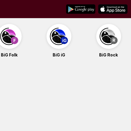
BiG Folk
BiG iG
BiG Rock