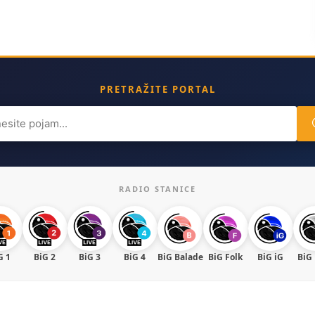
PRETRAŽITE PORTAL
ch
RADIO STANICE
G 1
BiG 2
BiG 3
BiG 4
BiG Balade
BiG Folk
BiG iG
BiG