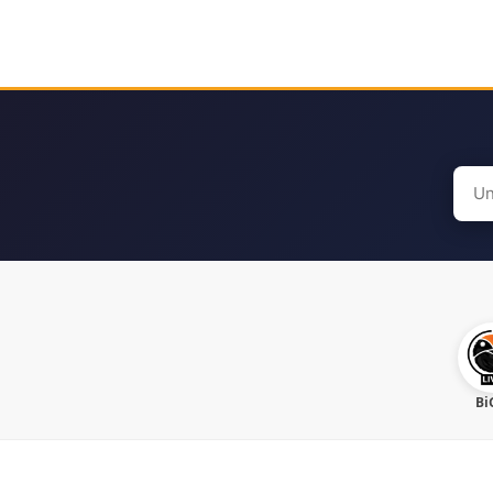
Sear
for:
Bi