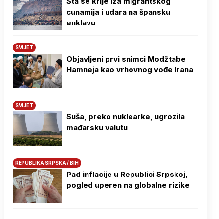
Šta se krije iza migrantskog
cunamija i udara na špansku
enklavu
SVIJET
Objavljeni prvi snimci Modžtabe
Hamneja kao vrhovnog vođe Irana
SVIJET
Suša, preko nuklearke, ugrozila
mađarsku valutu
REPUBLIKA SRPSKA / BIH
Pad inflacije u Republici Srpskoj,
pogled uperen na globalne rizike