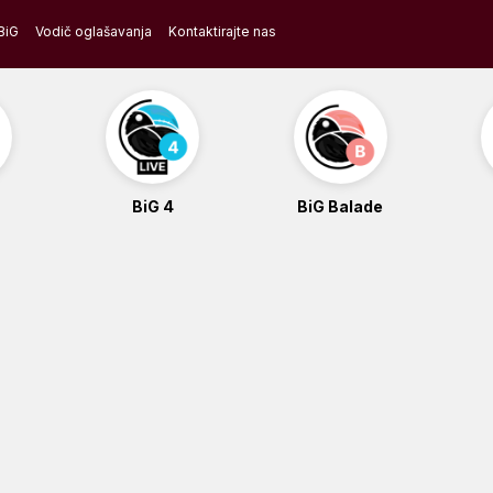
BiG
Vodič oglašavanja
Kontaktirajte nas
BiG 4
BiG Balade