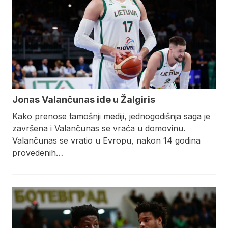
Jonas Valančunas ide u Žalgiris
Kako prenose tamošnji mediji, jednogodišnja saga je
završena i Valančunas se vraća u domovinu.
Valančunas se vratio u Evropu, nakon 14 godina
provedenih…