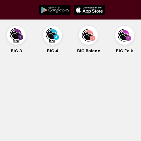
Skip
to
content
BiG 3
BiG 4
BiG Balade
BiG Folk