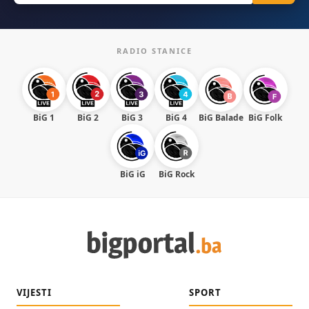
RADIO STANICE
BiG 1
BiG 2
BiG 3
BiG 4
BiG Balade
BiG Folk
BiG iG
BiG Rock
VIJESTI
SPORT