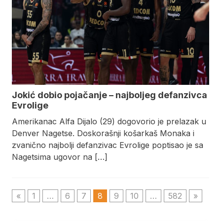
Jokić dobio pojačanje – najboljeg defanzivca
Evrolige
Amerikanac Alfa Dijalo (29) dogovorio je prelazak u
Denver Nagetse. Doskorašnji košarkaš Monaka i
zvanično najbolji defanzivac Evrolige poptisao je sa
Nagetsima ugovor na […]
«
1
…
6
7
8
9
10
…
582
»