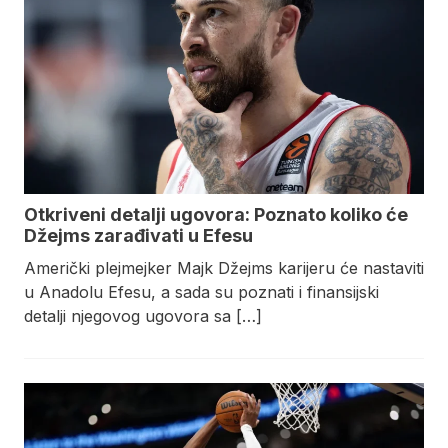
Otkriveni detalji ugovora: Poznato koliko će
Džejms zarađivati u Efesu
Američki plejmejker Majk Džejms karijeru će nastaviti
u Anadolu Efesu, a sada su poznati i finansijski
detalji njegovog ugovora sa […]