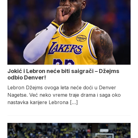
Jokić i Lebron neće biti saigrači – Džejms
odbio Denver!
Lebron Džejms ovoga leta neće doći u Denver
Nagetse. Već neko vreme traje drama i saga oko
nastavka karijere Lebrona […]