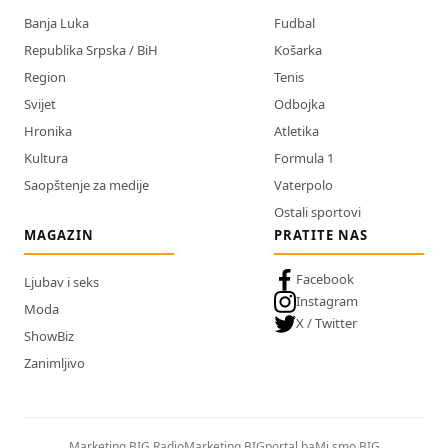
Banja Luka
Fudbal
Republika Srpska / BiH
Košarka
Region
Tenis
Svijet
Odbojka
Hronika
Atletika
Kultura
Formula 1
Saopštenje za medije
Vaterpolo
Ostali sportovi
MAGAZIN
PRATITE NAS
Facebook
Ljubav i seks
Instagram
Moda
X / Twitter
ShowBiz
Zanimljivo
Marketing BIG Radio
Marketing BIGportal.ba
Mi smo BIG