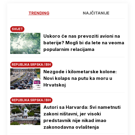
TRENDING
NAJČITANIJE
SVIJET
Uskoro će nas prevoziti avioni na
baterije? Mogli bi da lete na veoma
popularnim relacijama
REPUBLIKA SRPSKA / BIH
Nezgode i kilometarske kolone:
Novi kolaps na putu ka moru u
Hrvatskoj
REPUBLIKA SRPSKA / BIH
Autori sa Harvarda: Svi nametnuti
zakoni ništavni, jer visoki
predstavnik nije nikad imao
zakonodavna ovlaštenja