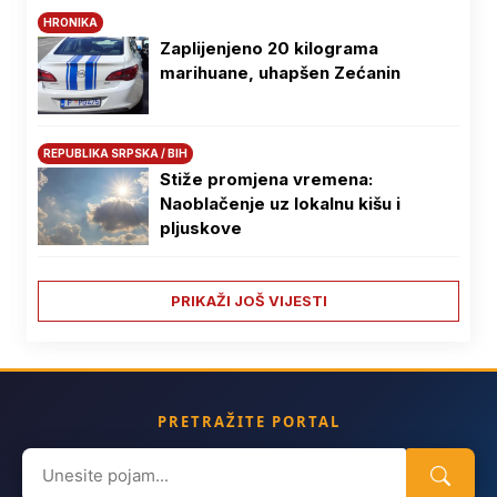
HRONIKA
Zaplijenjeno 20 kilograma
marihuane, uhapšen Zećanin
REPUBLIKA SRPSKA / BIH
Stiže promjena vremena:
Naoblačenje uz lokalnu kišu i
pljuskove
PRIKAŽI JOŠ VIJESTI
PRETRAŽITE PORTAL
Search
for: