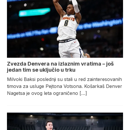
Zvezda Denvera na izlaznim vratima – još
jedan tim se uključio u trku
Milvoki Baksi poslednji su stali u red zainteresovanih
timova za usluge Pejtona Votsona. Košarkaš Denver
Nagetsa je ovog leta ograničeno […]