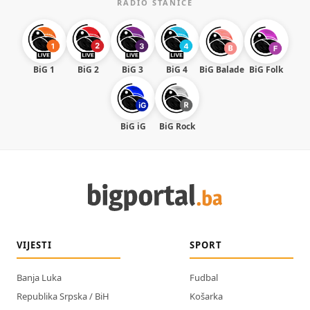
RADIO STANICE
BiG 1
BiG 2
BiG 3
BiG 4
BiG Balade
BiG Folk
BiG iG
BiG Rock
VIJESTI
SPORT
Banja Luka
Fudbal
Republika Srpska / BiH
Košarka