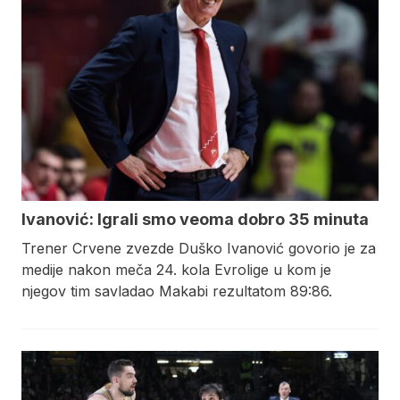
Ivanović: Igrali smo veoma dobro 35 minuta
Trener Crvene zvezde Duško Ivanović govorio je za
medije nakon meča 24. kola Evrolige u kom je
njegov tim savladao Makabi rezultatom 89:86.