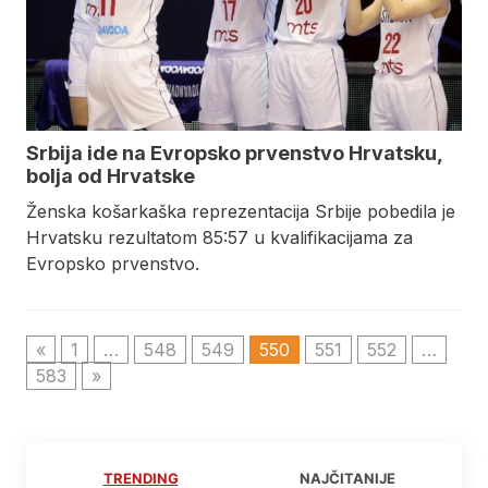
Srbija ide na Evropsko prvenstvo Hrvatsku,
bolja od Hrvatske
Ženska košarkaška reprezentacija Srbije pobedila je
Hrvatsku rezultatom 85:57 u kvalifikacijama za
Evropsko prvenstvo.
«
1
…
548
549
550
551
552
…
583
»
TRENDING
NAJČITANIJE