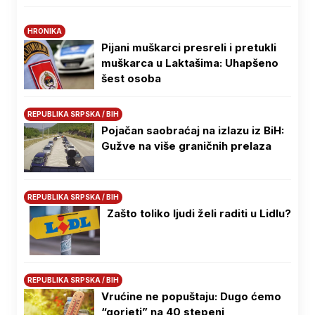
HRONIKA
Pijani muškarci presreli i pretukli
muškarca u Laktašima: Uhapšeno
šest osoba
REPUBLIKA SRPSKA / BIH
Pojačan saobraćaj na izlazu iz BiH:
Gužve na više graničnih prelaza
REPUBLIKA SRPSKA / BIH
Zašto toliko ljudi želi raditi u Lidlu?
REPUBLIKA SRPSKA / BIH
Vrućine ne popuštaju: Dugo ćemo
“gorjeti” na 40 stepeni