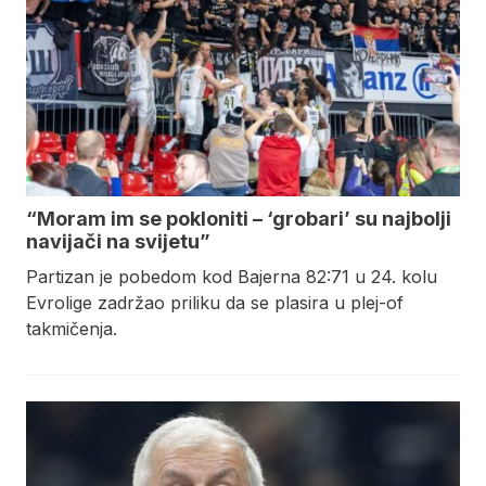
“Moram im se pokloniti – ‘grobari’ su najbolji
navijači na svijetu”
Partizan je pobedom kod Bajerna 82:71 u 24. kolu
Evrolige zadržao priliku da se plasira u plej-of
takmičenja.