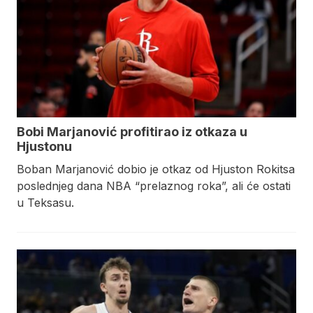
Bobi Marjanović profitirao iz otkaza u
Hjustonu
Boban Marjanović dobio je otkaz od Hjuston Rokitsa
poslednjeg dana NBA “prelaznog roka”, ali će ostati
u Teksasu.