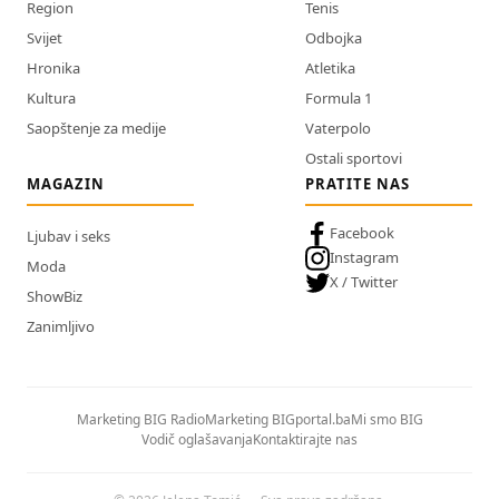
Region
Tenis
Svijet
Odbojka
Hronika
Atletika
Kultura
Formula 1
Saopštenje za medije
Vaterpolo
Ostali sportovi
MAGAZIN
PRATITE NAS
Facebook
Ljubav i seks
Instagram
Moda
X / Twitter
ShowBiz
Zanimljivo
Marketing BIG Radio
Marketing BIGportal.ba
Mi smo BIG
Vodič oglašavanja
Kontaktirajte nas