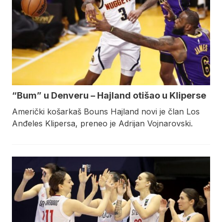
“Bum” u Denveru – Hajland otišao u Kliperse
Američki košarkaš Bouns Hajland novi je član Los
Anđeles Klipersa, preneo je Adrijan Vojnarovski.