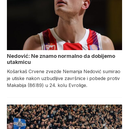
Nedović: Ne znamo normalno da dobijemo
utakmicu
Košarkaš Crvene zvezde Nemanja Nedović sumirao
je utiske nakon uzbudljive završnice i pobede protiv
Makabija (86:89) u 24. kolu Evrolige.