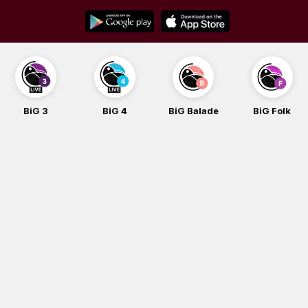
Skip
to
content
BiG 3
BiG 4
BiG Balade
BiG Folk