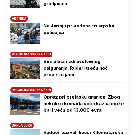
grmljavina
HRONIKA
Na Јarinju privedena tri srpska
policajca
REPUBLIKA SRPSKA / BIH
Bez plata i zdravstvenog
osiguranja: Rudari treću noć
proveli u jami
REPUBLIKA SRPSKA / BIH
Oprez pri prelasku granice: Zbog
nekoliko komada voća kazna može
biti i veća od 13.000 evra
BANJA LUKA
Radovi izazvali haos: Kilometarske