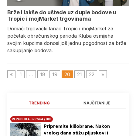
Brže i lakše do uštede uz duple bodove u
Tropic i mojMarket trgovinama
Domaći trgovački lanac Tropic i mojMarket za
početak obračunskog perioda Kluba osmijeha
svojim kupcima donosi još jednu pogodnost za brže
sakupljanje bodova.
«
1
…
18
19
20
21
22
»
TRENDING
NAJČITANIJE
REPUBLIKA SRPSKA / BIH
Pripremite kišobrane: Nakon
vrelog dana stižu pljuskovi i