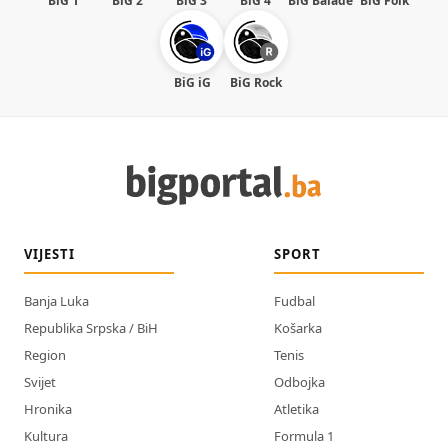
BiG 1
BiG 2
BiG 3
BiG 4
BiG Balade
BiG Folk
BiG iG
BiG Rock
VIJESTI
SPORT
Banja Luka
Fudbal
Republika Srpska / BiH
Košarka
Region
Tenis
Svijet
Odbojka
Hronika
Atletika
Kultura
Formula 1