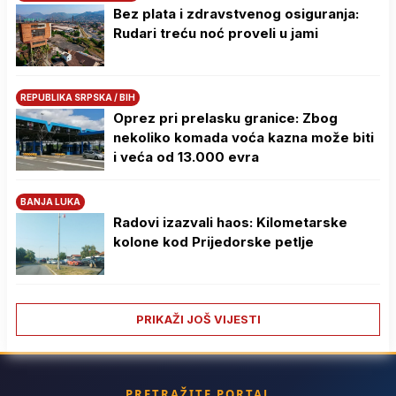
Bez plata i zdravstvenog osiguranja:
Rudari treću noć proveli u jami
REPUBLIKA SRPSKA / BIH
Oprez pri prelasku granice: Zbog
nekoliko komada voća kazna može biti
i veća od 13.000 evra
BANJA LUKA
Radovi izazvali haos: Kilometarske
kolone kod Prijedorske petlje
PRIKAŽI JOŠ VIJESTI
PRETRAŽITE PORTAL