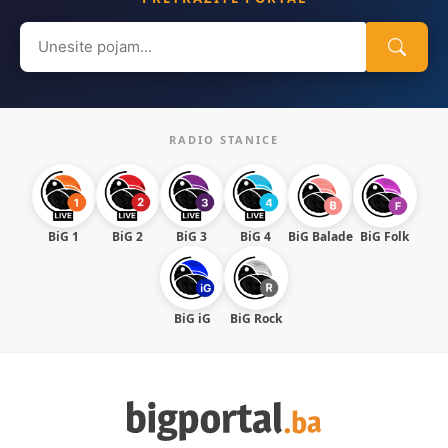
Search
for:
RADIO STANICE
BiG 1
BiG 2
BiG 3
BiG 4
BiG Balade
BiG Folk
BiG iG
BiG Rock