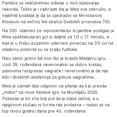
Pamtiće se veličanstveo izdanje u noći ispisivanja
rekorda. Teško je i nabrojati šta je Mesi sve zakružio, a
najbitniji podatak je da se izjednačio sa Miroslavom
Kloseom na večnoj listi strelca Svetskih prvenstva (16).
Na 200. utakmici za reprezentaciju Argentine postigao je
Mesi spektakularan gol iz daljine za 1:0 u 17. minutu, a
kad je u finišu izuzetnim udarcem povećao na 3:0 svi na
stadionu poklonili su se kralju fudbala.
Nisu samo golovi bili ono što je krasilo Mesijevu igru.
Uoči 39. rođendana neverovatno se dobro kretao,
pasovima razigravao saigrače i neverovatno je da nije
bilo i direktnih asistencija za golove saigračima.
Mesi je odmah dao odgovor na pitanje da li je previše
„mator“ za nove blistave igre na Mundijalu 2026.
Pokazao je ko zna koji put da je klasa večna, a u
njegovom slučaju ni forma nije prolazna – nalazi se na
top nivou godinu dana pre 40. rođendana.