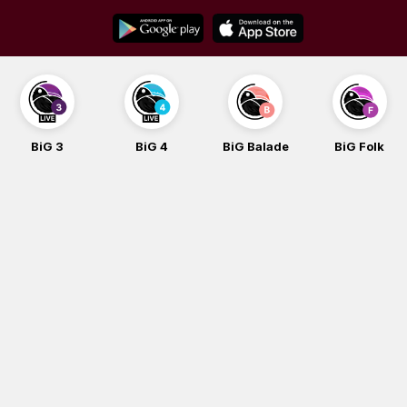
Skip
to
content
BiG 3
BiG 4
BiG Balade
BiG Folk