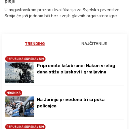
pleju
U avgustovskom prozoru kvalifikacija za Svjetsko prvenstvo
Srbija će još jednom biti bez svojih glavnih orgaizatora igre.
TRENDING
NAJČITANIJE
REPUBLIKA SRPSKA / BIH
Pripremite kišobrane: Nakon vrelog
dana stižu pljuskovi i grmljavina
HRONIKA
Na Јarinju privedena tri srpska
policajca
REPUBLIKA SRPSKA / BIH