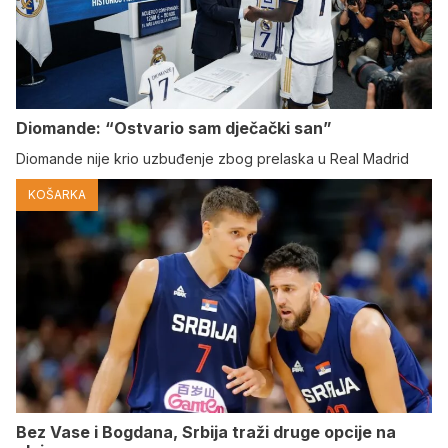
Diomande: “Ostvario sam dječački san”
Diomande nije krio uzbuđenje zbog prelaska u Real Madrid
KOŠARKA
Bez Vase i Bogdana, Srbija traži druge opcije na