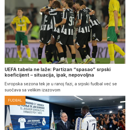
UEFA tabela ne laže: Partizan “spasao” srpski
koeficijent – situacija, ipak, nepovoljna
Evropska sezona tek je u ranoj fazi, a srpski fudbal već se
suočava sa velikim izazovom
FUDBAL