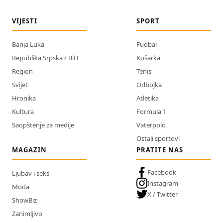
VIJESTI
SPORT
Banja Luka
Fudbal
Republika Srpska / BiH
Košarka
Region
Tenis
Svijet
Odbojka
Hronika
Atletika
Kultura
Formula 1
Saopštenje za medije
Vaterpolo
Ostali sportovi
MAGAZIN
PRATITE NAS
Facebook
Ljubav i seks
Instagram
Moda
X / Twitter
ShowBiz
Zanimljivo